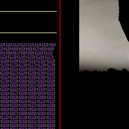
29
) (
30
) (
31
) (
32
) (
33
) (
34
) (
35
) (
36
)
62
) (
63
) (
64
) (
65
) (
66
) (
67
) (
68
) (
69
)
95
) (
96
) (
97
) (
98
) (
99
) (
100
) (
101
)
122
) (
123
) (
124
) (
125
) (
126
) (
127
)
 (
148
) (
149
) (
150
) (
151
) (
152
) (
153
)
 (
174
) (
175
) (
176
) (
177
) (
178
) (
179
)
 (
200
) (
201
) (
202
) (
203
) (
204
) (
205
)
 (
226
) (
227
) (
228
) (
229
) (
230
) (
231
)
 (
252
) (
253
) (
254
) (
255
) (
256
) (
257
)
 (
278
) (
279
) (
280
) (
281
) (
282
) (
283
)
 (
304
) (
305
) (
306
) (
307
) (
308
) (
309
)
 (
330
) (
331
) (
332
) (
333
) (
334
) (
335
)
 (
356
) (
357
) (
358
) (
359
) (
360
) (
361
)
 (
382
) (
383
) (
384
) (
385
) (
386
) (
387
)
 (
408
) (
409
) (
410
) (
411
) (
412
) (
413
)
 (
434
) (
435
) (
436
) (
437
) (
438
) (
439
)
 (
460
) (
461
) (
462
) (
463
) (
464
) (
465
)
 (
486
) (
487
) (
488
) (
489
) (
490
) (
491
)
 (
512
) (
513
) (
514
) (
515
) (
516
) (
517
)
 (
538
) (
539
) (
540
) (
541
) (
542
) (
543
)
 (
564
) (
565
) (
566
) (
567
) (
568
) (
569
)