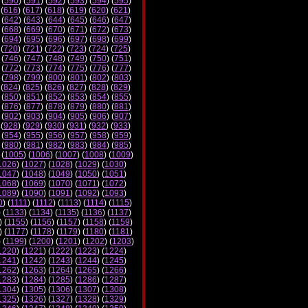
 (
590
) (
591
) (
592
) (
593
) (
594
) (
595
)
 (
616
) (
617
) (
618
) (
619
) (
620
) (
621
)
 (
642
) (
643
) (
644
) (
645
) (
646
) (
647
)
 (
668
) (
669
) (
670
) (
671
) (
672
) (
673
)
 (
694
) (
695
) (
696
) (
697
) (
698
) (
699
)
 (
720
) (
721
) (
722
) (
723
) (
724
) (
725
)
 (
746
) (
747
) (
748
) (
749
) (
750
) (
751
)
 (
772
) (
773
) (
774
) (
775
) (
776
) (
777
)
 (
798
) (
799
) (
800
) (
801
) (
802
) (
803
)
 (
824
) (
825
) (
826
) (
827
) (
828
) (
829
)
 (
850
) (
851
) (
852
) (
853
) (
854
) (
855
)
 (
876
) (
877
) (
878
) (
879
) (
880
) (
881
)
 (
902
) (
903
) (
904
) (
905
) (
906
) (
907
)
 (
928
) (
929
) (
930
) (
931
) (
932
) (
933
)
 (
954
) (
955
) (
956
) (
957
) (
958
) (
959
)
 (
980
) (
981
) (
982
) (
983
) (
984
) (
985
)
 (
1005
) (
1006
) (
1007
) (
1008
) (
1009
)
1026
) (
1027
) (
1028
) (
1029
) (
1030
)
1047
) (
1048
) (
1049
) (
1050
) (
1051
)
1068
) (
1069
) (
1070
) (
1071
) (
1072
)
1089
) (
1090
) (
1091
) (
1092
) (
1093
)
0
) (
1111
) (
1112
) (
1113
) (
1114
) (
1115
)
) (
1133
) (
1134
) (
1135
) (
1136
) (
1137
)
) (
1155
) (
1156
) (
1157
) (
1158
) (
1159
)
) (
1177
) (
1178
) (
1179
) (
1180
) (
1181
)
) (
1199
) (
1200
) (
1201
) (
1202
) (
1203
)
1220
) (
1221
) (
1222
) (
1223
) (
1224
)
1241
) (
1242
) (
1243
) (
1244
) (
1245
)
1262
) (
1263
) (
1264
) (
1265
) (
1266
)
1283
) (
1284
) (
1285
) (
1286
) (
1287
)
1304
) (
1305
) (
1306
) (
1307
) (
1308
)
1325
) (
1326
) (
1327
) (
1328
) (
1329
)