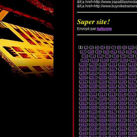
&lt;a href=http://www.zapatillasmod
&lt;a href=http://www.buyniketrainer
Super site!
Envoyé par
balisong
(
1
) (
2
) (
3
) (
4
) (
5
) (
6
) (
7
) (
8
) (
9
) (
10
) (
(
37
) (
38
) (
39
) (
40
) (
41
) (
42
) (
43
) (
4
(
70
) (
71
) (
72
) (
73
) (
74
) (
75
) (
76
) (
(
102
) (
103
) (
104
) (
105
) (
106
) (
107
(
128
) (
129
) (
130
) (
131
) (
132
) (
133
)
(
154
) (
155
) (
156
) (
157
) (
158
) (
159
)
(
180
) (
181
) (
182
) (
183
) (
184
) (
185
)
(
206
) (
207
) (
208
) (
209
) (
210
) (
211
)
(
232
) (
233
) (
234
) (
235
) (
236
) (
237
)
(
258
) (
259
) (
260
) (
261
) (
262
) (
263
)
(
284
) (
285
) (
286
) (
287
) (
288
) (
289
)
(
310
) (
311
) (
312
) (
313
) (
314
) (
315
)
(
336
) (
337
) (
338
) (
339
) (
340
) (
341
)
(
362
) (
363
) (
364
) (
365
) (
366
) (
367
)
(
388
) (
389
) (
390
) (
391
) (
392
) (
393
)
(
414
) (
415
) (
416
) (
417
) (
418
) (
419
)
(
440
) (
441
) (
442
) (
443
) (
444
) (
445
)
(
466
) (
467
) (
468
) (
469
) (
470
) (
471
)
(
492
) (
493
) (
494
) (
495
) (
496
) (
497
)
(
518
) (
519
) (
520
) (
521
) (
522
) (
523
)
(
544
) (
545
) (
546
) (
547
) (
548
) (
549
)