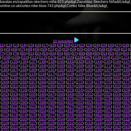
abaratas.es/zapatillas-skechers-niña-923.php&gt;Zapatillas Skechers Niña&lt;/a&gt;
sonline.co.uk/cortez-nike-blue-743.php&gt;Cortez Nike Blue&lt;/a&gt;
10 suivantes
11
) (
12
) (
13
) (
14
) (
15
) (
16
) (
17
) (
18
) (
19
) (
20
) (
21
) (
22
) (
23
) (
24
) (
25
) (
26
) (
27
) (
28
) (
4
) (
45
) (
46
) (
47
) (
48
) (
49
) (
50
) (
51
) (
52
) (
53
) (
54
) (
55
) (
56
) (
57
) (
58
) (
59
) (
60
) (
61
) (
77
) (
78
) (
79
) (
80
) (
81
) (
82
) (
83
) (
84
) (
85
) (
86
) (
87
) (
88
) (
89
) (
90
) (
91
) (
92
) (
93
) (
94
) (
) (
108
) (
109
) (
110
) (
111
) (
112
) (
113
) (
114
) (
115
) (
116
) (
117
) (
118
) (
119
) (
120
) (
121
) (
 (
134
) (
135
) (
136
) (
137
) (
138
) (
139
) (
140
) (
141
) (
142
) (
143
) (
144
) (
145
) (
146
) (
147
)
 (
160
) (
161
) (
162
) (
163
) (
164
) (
165
) (
166
) (
167
) (
168
) (
169
) (
170
) (
171
) (
172
) (
173
)
 (
186
) (
187
) (
188
) (
189
) (
190
) (
191
) (
192
) (
193
) (
194
) (
195
) (
196
) (
197
) (
198
) (
199
)
 (
212
) (
213
) (
214
) (
215
) (
216
) (
217
) (
218
) (
219
) (
220
) (
221
) (
222
) (
223
) (
224
) (
225
)
 (
238
) (
239
) (
240
) (
241
) (
242
) (
243
) (
244
) (
245
) (
246
) (
247
) (
248
) (
249
) (
250
) (
251
)
 (
264
) (
265
) (
266
) (
267
) (
268
) (
269
) (
270
) (
271
) (
272
) (
273
) (
274
) (
275
) (
276
) (
277
)
 (
290
) (
291
) (
292
) (
293
) (
294
) (
295
) (
296
) (
297
) (
298
) (
299
) (
300
) (
301
) (
302
) (
303
)
 (
316
) (
317
) (
318
) (
319
) (
320
) (
321
) (
322
) (
323
) (
324
) (
325
) (
326
) (
327
) (
328
) (
329
)
 (
342
) (
343
) (
344
) (
345
) (
346
) (
347
) (
348
) (
349
) (
350
) (
351
) (
352
) (
353
) (
354
) (
355
)
 (
368
) (
369
) (
370
) (
371
) (
372
) (
373
) (
374
) (
375
) (
376
) (
377
) (
378
) (
379
) (
380
) (
381
)
 (
394
) (
395
) (
396
) (
397
) (
398
) (
399
) (
400
) (
401
) (
402
) (
403
) (
404
) (
405
) (
406
) (
407
)
 (
420
) (
421
) (
422
) (
423
) (
424
) (
425
) (
426
) (
427
) (
428
) (
429
) (
430
) (
431
) (
432
) (
433
)
 (
446
) (
447
) (
448
) (
449
) (
450
) (
451
) (
452
) (
453
) (
454
) (
455
) (
456
) (
457
) (
458
) (
459
)
 (
472
) (
473
) (
474
) (
475
) (
476
) (
477
) (
478
) (
479
) (
480
) (
481
) (
482
) (
483
) (
484
) (
485
)
 (
498
) (
499
) (
500
) (
501
) (
502
) (
503
) (
504
) (
505
) (
506
) (
507
) (
508
) (
509
) (
510
) (
511
)
 (
524
) (
525
) (
526
) (
527
) (
528
) (
529
) (
530
) (
531
) (
532
) (
533
) (
534
) (
535
) (
536
) (
537
)
 (
550
) (
551
) (
552
) (
553
) (
554
) (
555
) (
556
) (
557
) (
558
) (
559
) (
560
) (
561
) (
562
) (
563
)