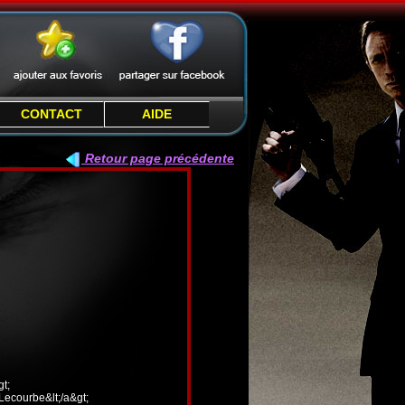
CONTACT
AIDE
Retour page précédente
t;
 Lecourbe&lt;/a&gt;