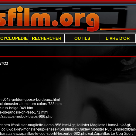
NCYCLOPEDIE
RECHERCHER
OUTILS
LIVRE D'OR
/1522
it/042-golden-goose-bordeaux.html
n-clubmaster-aluminum-colors-788.htm
ee-run-beige-049.htm
e-sb-janoski-on-feet-171.html
s/zapatos-reebok-bajos-986.php
ecentro.it/hollister-magliette-uomo-956.html&gt;Hollister Magliette Uomo&lt;/a&gt;
od.co.uk/oakley-monster-pup-lenses-458.html&gt;Oakley Monster Pup Lenses&lt;/a&g
baratas.es/zapatillas-le-coq-sportif-lecourbe-682.php&gt;Zapatillas Le Coq Sportif