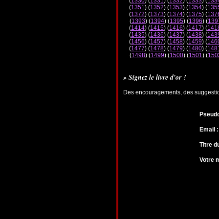
(
1330
) (
1331
) (
1332
) (
1333
) (
133
(
1351
) (
1352
) (
1353
) (
1354
) (
135
(
1372
) (
1373
) (
1374
) (
1375
) (
137
(
1393
) (
1394
) (
1395
) (
1396
) (
139
(
1414
) (
1415
) (
1416
) (
1417
) (
141
(
1435
) (
1436
) (
1437
) (
1438
) (
143
(
1456
) (
1457
) (
1458
) (
1459
) (
146
(
1477
) (
1478
) (
1479
) (
1480
) (
148
(
1498
) (
1499
) (
1500
) (
1501
) (
150
» Signez le livre d'or !
Des encouragements, des suggestions
Pseudo
Email :
Titre 
Votre 