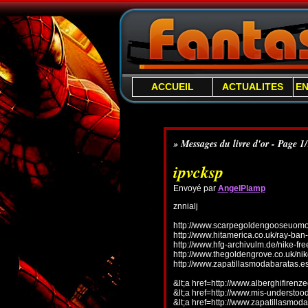
ACCUEIL
ACTUALITES
E
» Messages du livre d'or - Page 1
ipvcksp
Envoyé par
AngelPlamp
znnialj
http://www.scarpegoldengooseuomo.
http://www.hitamerica.co.uk/ray-ba
http://www.hfg-archivulm.de/nike-fr
http://www.thegoldengrove.co.uk/nik
http://www.zapatillasmodabaratas.e
&lt;a href=http://www.alberghifirenz
&lt;a href=http://www.mis-understo
&lt;a href=http://www.zapatillasmoda