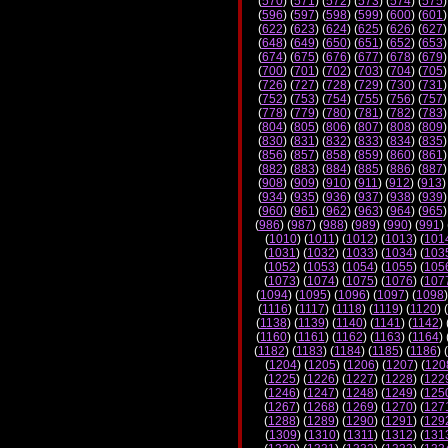
(
570
) (
571
) (
572
) (
573
) (
574
) (
575
)
(
596
) (
597
) (
598
) (
599
) (
600
) (
601
)
(
622
) (
623
) (
624
) (
625
) (
626
) (
627
)
(
648
) (
649
) (
650
) (
651
) (
652
) (
653
)
(
674
) (
675
) (
676
) (
677
) (
678
) (
679
)
(
700
) (
701
) (
702
) (
703
) (
704
) (
705
)
(
726
) (
727
) (
728
) (
729
) (
730
) (
731
)
(
752
) (
753
) (
754
) (
755
) (
756
) (
757
)
(
778
) (
779
) (
780
) (
781
) (
782
) (
783
)
(
804
) (
805
) (
806
) (
807
) (
808
) (
809
)
(
830
) (
831
) (
832
) (
833
) (
834
) (
835
)
(
856
) (
857
) (
858
) (
859
) (
860
) (
861
)
(
882
) (
883
) (
884
) (
885
) (
886
) (
887
)
(
908
) (
909
) (
910
) (
911
) (
912
) (
913
)
(
934
) (
935
) (
936
) (
937
) (
938
) (
939
)
(
960
) (
961
) (
962
) (
963
) (
964
) (
965
)
(
986
) (
987
) (
988
) (
989
) (
990
) (
991
) 
(
1010
) (
1011
) (
1012
) (
1013
) (
101
(
1031
) (
1032
) (
1033
) (
1034
) (
103
(
1052
) (
1053
) (
1054
) (
1055
) (
105
(
1073
) (
1074
) (
1075
) (
1076
) (
107
(
1094
) (
1095
) (
1096
) (
1097
) (
1098
)
(
1116
) (
1117
) (
1118
) (
1119
) (
1120
) (
(
1138
) (
1139
) (
1140
) (
1141
) (
1142
) 
(
1160
) (
1161
) (
1162
) (
1163
) (
1164
) 
(
1182
) (
1183
) (
1184
) (
1185
) (
1186
) (
(
1204
) (
1205
) (
1206
) (
1207
) (
120
(
1225
) (
1226
) (
1227
) (
1228
) (
122
(
1246
) (
1247
) (
1248
) (
1249
) (
125
(
1267
) (
1268
) (
1269
) (
1270
) (
127
(
1288
) (
1289
) (
1290
) (
1291
) (
129
(
1309
) (
1310
) (
1311
) (
1312
) (
131