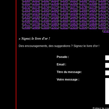
(
1330
) (
1331
) (
1332
) (
1333
) (
1334
) (
1335
) (
1336
) (
1337
) (
1338
) (
(
1351
) (
1352
) (
1353
) (
1354
) (
1355
) (
1356
) (
1357
) (
1358
) (
1359
) (
(
1372
) (
1373
) (
1374
) (
1375
) (
1376
) (
1377
) (
1378
) (
1379
) (
1380
) (
(
1393
) (
1394
) (
1395
) (
1396
) (
1397
) (
1398
) (
1399
) (
1400
) (
1401
) (
(
1414
) (
1415
) (
1416
) (
1417
) (
1418
) (
1419
) (
1420
) (
1421
) (
1422
) (
(
1435
) (
1436
) (
1437
) (
1438
) (
1439
) (
1440
) (
1441
) (
1442
) (
1443
) (
(
1456
) (
1457
) (
1458
) (
1459
) (
1460
) (
1461
) (
1462
) (
1463
) (
1464
) (
(
1477
) (
1478
) (
1479
) (
1480
) (
1481
) (
1482
) (
1483
) (
1484
) (
1485
) (
(
1498
) (
1499
) (
1500
) (
1501
) (
1502
) (
1503
) (
1504
) (
1505
) (
1506
) (
(
151
» Signez le livre d'or !
Des encouragements, des suggestions ? Signez le livre d'or !
Pseudo :
Email :
Titre du message:
Votre message :
Entrez le co