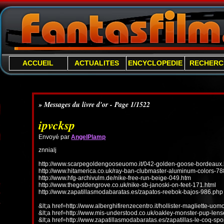
ACCUEIL
ACTUALITES
ENCYCLOPEDIE
RECHERC
» Messages du livre d'or - Page 1/1522
ipvcksp
Envoyé par
AngelPlamp
znnialj
http://www.scarpegoldengooseuomo.it/042-golden-goose-bordeaux.
http://www.hitamerica.co.uk/ray-ban-clubmaster-aluminum-colors-78
http://www.hfg-archivulm.de/nike-free-run-beige-049.htm
http://www.thegoldengrove.co.uk/nike-sb-janoski-on-feet-171.html
http://www.zapatillasmodabaratas.es/zapatos-reebok-bajos-986.php
&lt;a href=http://www.alberghifirenzecentro.it/hollister-magliette-uo
&lt;a href=http://www.mis-understood.co.uk/oakley-monster-pup-len
&lt;a href=http://www.zapatillasmodabaratas.es/zapatillas-le-coq-spo