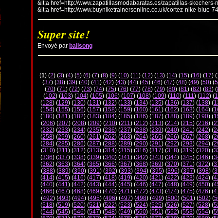
&lt;a href=http://www.zapatillasmodabaratas.es/zapatillas-skechers-
&lt;a href=http://www.buyniketrainersonline.co.uk/cortez-nike-blue-7
Super site!
Envoyé par
balisong
(
1
) (
2
) (
3
) (
4
) (
5
) (
6
) (
7
) (
8
) (
9
) (
10
) (
11
) (
12
) (
13
) (
14
) (
15
) (
16
) (
17
) (
(
37
) (
38
) (
39
) (
40
) (
41
) (
42
) (
43
) (
44
) (
45
) (
46
) (
47
) (
48
) (
49
) (
50
) (
5
(
70
) (
71
) (
72
) (
73
) (
74
) (
75
) (
76
) (
77
) (
78
) (
79
) (
80
) (
81
) (
82
) (
83
) (
(
102
) (
103
) (
104
) (
105
) (
106
) (
107
) (
108
) (
109
) (
110
) (
111
) (
112
) (
1
(
128
) (
129
) (
130
) (
131
) (
132
) (
133
) (
134
) (
135
) (
136
) (
137
) (
138
) (
1
(
154
) (
155
) (
156
) (
157
) (
158
) (
159
) (
160
) (
161
) (
162
) (
163
) (
164
) (
1
(
180
) (
181
) (
182
) (
183
) (
184
) (
185
) (
186
) (
187
) (
188
) (
189
) (
190
) (
1
(
206
) (
207
) (
208
) (
209
) (
210
) (
211
) (
212
) (
213
) (
214
) (
215
) (
216
) (
2
(
232
) (
233
) (
234
) (
235
) (
236
) (
237
) (
238
) (
239
) (
240
) (
241
) (
242
) (
2
(
258
) (
259
) (
260
) (
261
) (
262
) (
263
) (
264
) (
265
) (
266
) (
267
) (
268
) (
2
(
284
) (
285
) (
286
) (
287
) (
288
) (
289
) (
290
) (
291
) (
292
) (
293
) (
294
) (
2
(
310
) (
311
) (
312
) (
313
) (
314
) (
315
) (
316
) (
317
) (
318
) (
319
) (
320
) (
3
(
336
) (
337
) (
338
) (
339
) (
340
) (
341
) (
342
) (
343
) (
344
) (
345
) (
346
) (
3
(
362
) (
363
) (
364
) (
365
) (
366
) (
367
) (
368
) (
369
) (
370
) (
371
) (
372
) (
3
(
388
) (
389
) (
390
) (
391
) (
392
) (
393
) (
394
) (
395
) (
396
) (
397
) (
398
) (
3
(
414
) (
415
) (
416
) (
417
) (
418
) (
419
) (
420
) (
421
) (
422
) (
423
) (
424
) (
4
(
440
) (
441
) (
442
) (
443
) (
444
) (
445
) (
446
) (
447
) (
448
) (
449
) (
450
) (
4
(
466
) (
467
) (
468
) (
469
) (
470
) (
471
) (
472
) (
473
) (
474
) (
475
) (
476
) (
4
(
492
) (
493
) (
494
) (
495
) (
496
) (
497
) (
498
) (
499
) (
500
) (
501
) (
502
) (
5
(
518
) (
519
) (
520
) (
521
) (
522
) (
523
) (
524
) (
525
) (
526
) (
527
) (
528
) (
5
(
544
) (
545
) (
546
) (
547
) (
548
) (
549
) (
550
) (
551
) (
552
) (
553
) (
554
) (
5