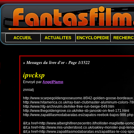
ACCUEIL
ACTUALITES
ENCYCLOPEDIE
RECHERC
» Messages du livre d'or - Page 1/1522
ipvcksp
Envoyé par
AngelPlamp
znnialj
http://www.scarpegoldengooseuomo.it/042-golden-goose-bordeaux.
http://www.hitamerica.co.uk/ray-ban-clubmaster-aluminum-colors-78
http://www.hfg-archivulm.de/nike-free-run-beige-049.htm
http://www.thegoldengrove.co.uk/nike-sb-janoski-on-feet-171.html
http://www.zapatillasmodabaratas.es/zapatos-reebok-bajos-986.php
&lt;a href=http://www.alberghifirenzecentro.it/hollister-magliette-uo
&lt;a href=http://www.mis-understood.co.uk/oakley-monster-pup-len
&lt;a href=http://www.zapatillasmodabaratas.es/zapatillas-le-coq-spo