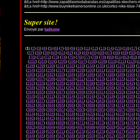
&lt;a href=http://www.zapatillasmodabaratas.es/zapatillas-skechers-
&lt;a href=http://www.buyniketrainersonline.co.uk/cortez-nike-blue-7
Super site!
Envoyé par
balisong
(
1
) (
2
) (
3
) (
4
) (
5
) (
6
) (
7
) (
8
) (
9
) (
10
) (
11
) (
12
) (
13
) (
14
) (
15
) (
16
) (
17
) (
(
37
) (
38
) (
39
) (
40
) (
41
) (
42
) (
43
) (
44
) (
45
) (
46
) (
47
) (
48
) (
49
) (
50
) (
5
(
70
) (
71
) (
72
) (
73
) (
74
) (
75
) (
76
) (
77
) (
78
) (
79
) (
80
) (
81
) (
82
) (
83
) (
(
102
) (
103
) (
104
) (
105
) (
106
) (
107
) (
108
) (
109
) (
110
) (
111
) (
112
) (
1
(
128
) (
129
) (
130
) (
131
) (
132
) (
133
) (
134
) (
135
) (
136
) (
137
) (
138
) (
1
(
154
) (
155
) (
156
) (
157
) (
158
) (
159
) (
160
) (
161
) (
162
) (
163
) (
164
) (
1
(
180
) (
181
) (
182
) (
183
) (
184
) (
185
) (
186
) (
187
) (
188
) (
189
) (
190
) (
1
(
206
) (
207
) (
208
) (
209
) (
210
) (
211
) (
212
) (
213
) (
214
) (
215
) (
216
) (
2
(
232
) (
233
) (
234
) (
235
) (
236
) (
237
) (
238
) (
239
) (
240
) (
241
) (
242
) (
2
(
258
) (
259
) (
260
) (
261
) (
262
) (
263
) (
264
) (
265
) (
266
) (
267
) (
268
) (
2
(
284
) (
285
) (
286
) (
287
) (
288
) (
289
) (
290
) (
291
) (
292
) (
293
) (
294
) (
2
(
310
) (
311
) (
312
) (
313
) (
314
) (
315
) (
316
) (
317
) (
318
) (
319
) (
320
) (
3
(
336
) (
337
) (
338
) (
339
) (
340
) (
341
) (
342
) (
343
) (
344
) (
345
) (
346
) (
3
(
362
) (
363
) (
364
) (
365
) (
366
) (
367
) (
368
) (
369
) (
370
) (
371
) (
372
) (
3
(
388
) (
389
) (
390
) (
391
) (
392
) (
393
) (
394
) (
395
) (
396
) (
397
) (
398
) (
3
(
414
) (
415
) (
416
) (
417
) (
418
) (
419
) (
420
) (
421
) (
422
) (
423
) (
424
) (
4
(
440
) (
441
) (
442
) (
443
) (
444
) (
445
) (
446
) (
447
) (
448
) (
449
) (
450
) (
4
(
466
) (
467
) (
468
) (
469
) (
470
) (
471
) (
472
) (
473
) (
474
) (
475
) (
476
) (
4
(
492
) (
493
) (
494
) (
495
) (
496
) (
497
) (
498
) (
499
) (
500
) (
501
) (
502
) (
5
(
518
) (
519
) (
520
) (
521
) (
522
) (
523
) (
524
) (
525
) (
526
) (
527
) (
528
) (
5
(
544
) (
545
) (
546
) (
547
) (
548
) (
549
) (
550
) (
551
) (
552
) (
553
) (
554
) (
5