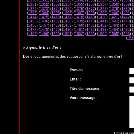
(
1330
) (
1331
) (
1332
) (
1333
) (
1334
) (
1335
) (
1336
) (
1337
) (
1338
) (
(
1351
) (
1352
) (
1353
) (
1354
) (
1355
) (
1356
) (
1357
) (
1358
) (
1359
) (
(
1372
) (
1373
) (
1374
) (
1375
) (
1376
) (
1377
) (
1378
) (
1379
) (
1380
) (
(
1393
) (
1394
) (
1395
) (
1396
) (
1397
) (
1398
) (
1399
) (
1400
) (
1401
) (
(
1414
) (
1415
) (
1416
) (
1417
) (
1418
) (
1419
) (
1420
) (
1421
) (
1422
) (
(
1435
) (
1436
) (
1437
) (
1438
) (
1439
) (
1440
) (
1441
) (
1442
) (
1443
) (
(
1456
) (
1457
) (
1458
) (
1459
) (
1460
) (
1461
) (
1462
) (
1463
) (
1464
) (
(
1477
) (
1478
) (
1479
) (
1480
) (
1481
) (
1482
) (
1483
) (
1484
) (
1485
) (
(
1498
) (
1499
) (
1500
) (
1501
) (
1502
) (
1503
) (
1504
) (
1505
) (
1506
) (
(
151
» Signez le livre d'or !
Des encouragements, des suggestions ? Signez le livre d'or !
Pseudo :
Email :
Titre du message:
Votre message :
Entrez le co