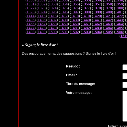
(
1330
) (
1331
) (
1332
) (
1333
) (
1334
) (
1335
) (
1336
) (
1337
) (
1338
) (
(
1351
) (
1352
) (
1353
) (
1354
) (
1355
) (
1356
) (
1357
) (
1358
) (
1359
) (
(
1372
) (
1373
) (
1374
) (
1375
) (
1376
) (
1377
) (
1378
) (
1379
) (
1380
) (
(
1393
) (
1394
) (
1395
) (
1396
) (
1397
) (
1398
) (
1399
) (
1400
) (
1401
) (
(
1414
) (
1415
) (
1416
) (
1417
) (
1418
) (
1419
) (
1420
) (
1421
) (
1422
) (
(
1435
) (
1436
) (
1437
) (
1438
) (
1439
) (
1440
) (
1441
) (
1442
) (
1443
) (
(
1456
) (
1457
) (
1458
) (
1459
) (
1460
) (
1461
) (
1462
) (
1463
) (
1464
) (
(
1477
) (
1478
) (
1479
) (
1480
) (
1481
) (
1482
) (
1483
) (
1484
) (
1485
) (
(
1498
) (
1499
) (
1500
) (
1501
) (
1502
) (
1503
) (
1504
) (
1505
) (
1506
) (
(
151
» Signez le livre d'or !
Des encouragements, des suggestions ? Signez le livre d'or !
Pseudo :
Email :
Titre du message:
Votre message :
Entrez le co