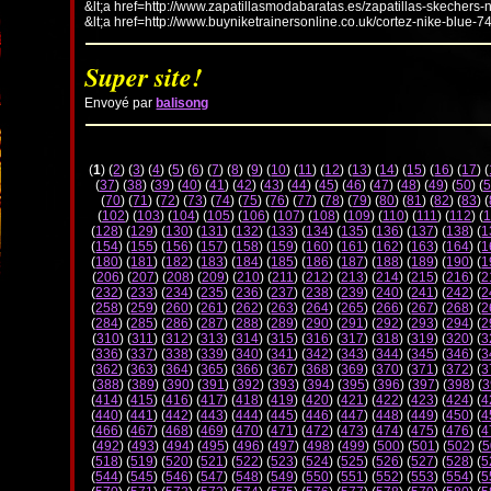
&lt;a href=http://www.zapatillasmodabaratas.es/zapatillas-skechers-
&lt;a href=http://www.buyniketrainersonline.co.uk/cortez-nike-blue-7
Super site!
Envoyé par
balisong
(
1
) (
2
) (
3
) (
4
) (
5
) (
6
) (
7
) (
8
) (
9
) (
10
) (
11
) (
12
) (
13
) (
14
) (
15
) (
16
) (
17
) (
(
37
) (
38
) (
39
) (
40
) (
41
) (
42
) (
43
) (
44
) (
45
) (
46
) (
47
) (
48
) (
49
) (
50
) (
5
(
70
) (
71
) (
72
) (
73
) (
74
) (
75
) (
76
) (
77
) (
78
) (
79
) (
80
) (
81
) (
82
) (
83
) (
(
102
) (
103
) (
104
) (
105
) (
106
) (
107
) (
108
) (
109
) (
110
) (
111
) (
112
) (
1
(
128
) (
129
) (
130
) (
131
) (
132
) (
133
) (
134
) (
135
) (
136
) (
137
) (
138
) (
1
(
154
) (
155
) (
156
) (
157
) (
158
) (
159
) (
160
) (
161
) (
162
) (
163
) (
164
) (
1
(
180
) (
181
) (
182
) (
183
) (
184
) (
185
) (
186
) (
187
) (
188
) (
189
) (
190
) (
1
(
206
) (
207
) (
208
) (
209
) (
210
) (
211
) (
212
) (
213
) (
214
) (
215
) (
216
) (
2
(
232
) (
233
) (
234
) (
235
) (
236
) (
237
) (
238
) (
239
) (
240
) (
241
) (
242
) (
2
(
258
) (
259
) (
260
) (
261
) (
262
) (
263
) (
264
) (
265
) (
266
) (
267
) (
268
) (
2
(
284
) (
285
) (
286
) (
287
) (
288
) (
289
) (
290
) (
291
) (
292
) (
293
) (
294
) (
2
(
310
) (
311
) (
312
) (
313
) (
314
) (
315
) (
316
) (
317
) (
318
) (
319
) (
320
) (
3
(
336
) (
337
) (
338
) (
339
) (
340
) (
341
) (
342
) (
343
) (
344
) (
345
) (
346
) (
3
(
362
) (
363
) (
364
) (
365
) (
366
) (
367
) (
368
) (
369
) (
370
) (
371
) (
372
) (
3
(
388
) (
389
) (
390
) (
391
) (
392
) (
393
) (
394
) (
395
) (
396
) (
397
) (
398
) (
3
(
414
) (
415
) (
416
) (
417
) (
418
) (
419
) (
420
) (
421
) (
422
) (
423
) (
424
) (
4
(
440
) (
441
) (
442
) (
443
) (
444
) (
445
) (
446
) (
447
) (
448
) (
449
) (
450
) (
4
(
466
) (
467
) (
468
) (
469
) (
470
) (
471
) (
472
) (
473
) (
474
) (
475
) (
476
) (
4
(
492
) (
493
) (
494
) (
495
) (
496
) (
497
) (
498
) (
499
) (
500
) (
501
) (
502
) (
5
(
518
) (
519
) (
520
) (
521
) (
522
) (
523
) (
524
) (
525
) (
526
) (
527
) (
528
) (
5
(
544
) (
545
) (
546
) (
547
) (
548
) (
549
) (
550
) (
551
) (
552
) (
553
) (
554
) (
5