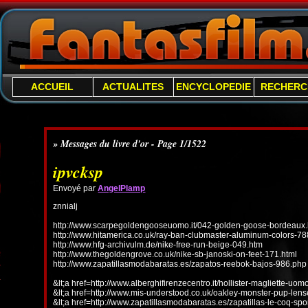
ACCUEIL
ACTUALITES
ENCYCLOPEDIE
RECHERC
» Messages du livre d'or - Page 1/1522
ipvcksp
Envoyé par
AngelPlamp
znnialj
http://www.scarpegoldengooseuomo.it/042-golden-goose-bordeaux.
http://www.hitamerica.co.uk/ray-ban-clubmaster-aluminum-colors-78
http://www.hfg-archivulm.de/nike-free-run-beige-049.htm
http://www.thegoldengrove.co.uk/nike-sb-janoski-on-feet-171.html
http://www.zapatillasmodabaratas.es/zapatos-reebok-bajos-986.php
&lt;a href=http://www.alberghifirenzecentro.it/hollister-magliette-uo
&lt;a href=http://www.mis-understood.co.uk/oakley-monster-pup-len
&lt;a href=http://www.zapatillasmodabaratas.es/zapatillas-le-coq-spo