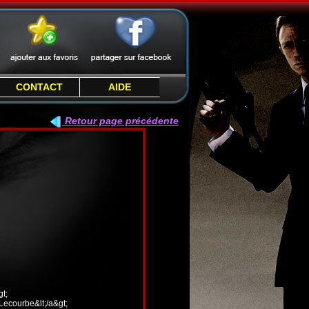
CONTACT
AIDE
Retour page précédente
t;
 Lecourbe&lt;/a&gt;