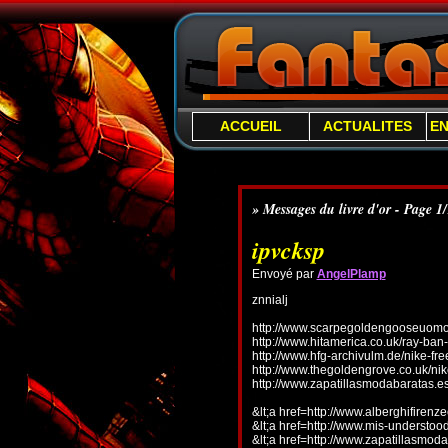
ACCUEIL
ACTUALITES
E
» Messages du livre d'or - Page 1
ipvcksp
Envoyé par
AngelPlamp
znnialj
http://www.scarpegoldengooseuomo.
http://www.hitamerica.co.uk/ray-ba
http://www.hfg-archivulm.de/nike-fr
http://www.thegoldengrove.co.uk/nik
http://www.zapatillasmodabaratas.e
&lt;a href=http://www.alberghifirenz
&lt;a href=http://www.mis-understo
&lt;a href=http://www.zapatillasmoda