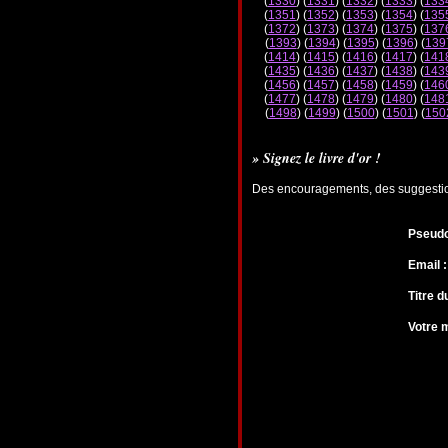
(
1330
) (
1331
) (
1332
) (
1333
) (
133
(
1351
) (
1352
) (
1353
) (
1354
) (
135
(
1372
) (
1373
) (
1374
) (
1375
) (
137
(
1393
) (
1394
) (
1395
) (
1396
) (
139
(
1414
) (
1415
) (
1416
) (
1417
) (
141
(
1435
) (
1436
) (
1437
) (
1438
) (
143
(
1456
) (
1457
) (
1458
) (
1459
) (
146
(
1477
) (
1478
) (
1479
) (
1480
) (
148
(
1498
) (
1499
) (
1500
) (
1501
) (
150
» Signez le livre d'or !
Des encouragements, des suggestions
Pseudo
Email :
Titre 
Votre 