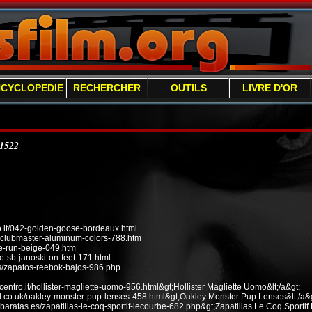
NCYCLOPEDIE
RECHERCHER
OUTILS
LIVRE D'OR
/1522
it/042-golden-goose-bordeaux.html
n-clubmaster-aluminum-colors-788.htm
ee-run-beige-049.htm
e-sb-janoski-on-feet-171.html
s/zapatos-reebok-bajos-986.php
ecentro.it/hollister-magliette-uomo-956.html&gt;Hollister Magliette Uomo&lt;/a&gt;
od.co.uk/oakley-monster-pup-lenses-458.html&gt;Oakley Monster Pup Lenses&lt;/a&g
baratas.es/zapatillas-le-coq-sportif-lecourbe-682.php&gt;Zapatillas Le Coq Sportif