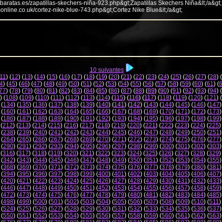
abaratas.es/zapatillas-skechers-niña-923.php&gt;Zapatillas Skechers Niña&lt;/a&gt;
sonline.co.uk/cortez-nike-blue-743.php&gt;Cortez Nike Blue&lt;/a&gt;
10 suivantes
11
) (
12
) (
13
) (
14
) (
15
) (
16
) (
17
) (
18
) (
19
) (
20
) (
21
) (
22
) (
23
) (
24
) (
25
) (
26
) (
27
) (
28
) (
4
) (
45
) (
46
) (
47
) (
48
) (
49
) (
50
) (
51
) (
52
) (
53
) (
54
) (
55
) (
56
) (
57
) (
58
) (
59
) (
60
) (
61
) (
77
) (
78
) (
79
) (
80
) (
81
) (
82
) (
83
) (
84
) (
85
) (
86
) (
87
) (
88
) (
89
) (
90
) (
91
) (
92
) (
93
) (
94
) (
) (
108
) (
109
) (
110
) (
111
) (
112
) (
113
) (
114
) (
115
) (
116
) (
117
) (
118
) (
119
) (
120
) (
121
) (
 (
134
) (
135
) (
136
) (
137
) (
138
) (
139
) (
140
) (
141
) (
142
) (
143
) (
144
) (
145
) (
146
) (
147
)
 (
160
) (
161
) (
162
) (
163
) (
164
) (
165
) (
166
) (
167
) (
168
) (
169
) (
170
) (
171
) (
172
) (
173
)
 (
186
) (
187
) (
188
) (
189
) (
190
) (
191
) (
192
) (
193
) (
194
) (
195
) (
196
) (
197
) (
198
) (
199
)
 (
212
) (
213
) (
214
) (
215
) (
216
) (
217
) (
218
) (
219
) (
220
) (
221
) (
222
) (
223
) (
224
) (
225
)
 (
238
) (
239
) (
240
) (
241
) (
242
) (
243
) (
244
) (
245
) (
246
) (
247
) (
248
) (
249
) (
250
) (
251
)
 (
264
) (
265
) (
266
) (
267
) (
268
) (
269
) (
270
) (
271
) (
272
) (
273
) (
274
) (
275
) (
276
) (
277
)
 (
290
) (
291
) (
292
) (
293
) (
294
) (
295
) (
296
) (
297
) (
298
) (
299
) (
300
) (
301
) (
302
) (
303
)
 (
316
) (
317
) (
318
) (
319
) (
320
) (
321
) (
322
) (
323
) (
324
) (
325
) (
326
) (
327
) (
328
) (
329
)
 (
342
) (
343
) (
344
) (
345
) (
346
) (
347
) (
348
) (
349
) (
350
) (
351
) (
352
) (
353
) (
354
) (
355
)
 (
368
) (
369
) (
370
) (
371
) (
372
) (
373
) (
374
) (
375
) (
376
) (
377
) (
378
) (
379
) (
380
) (
381
)
 (
394
) (
395
) (
396
) (
397
) (
398
) (
399
) (
400
) (
401
) (
402
) (
403
) (
404
) (
405
) (
406
) (
407
)
 (
420
) (
421
) (
422
) (
423
) (
424
) (
425
) (
426
) (
427
) (
428
) (
429
) (
430
) (
431
) (
432
) (
433
)
 (
446
) (
447
) (
448
) (
449
) (
450
) (
451
) (
452
) (
453
) (
454
) (
455
) (
456
) (
457
) (
458
) (
459
)
 (
472
) (
473
) (
474
) (
475
) (
476
) (
477
) (
478
) (
479
) (
480
) (
481
) (
482
) (
483
) (
484
) (
485
)
 (
498
) (
499
) (
500
) (
501
) (
502
) (
503
) (
504
) (
505
) (
506
) (
507
) (
508
) (
509
) (
510
) (
511
)
 (
524
) (
525
) (
526
) (
527
) (
528
) (
529
) (
530
) (
531
) (
532
) (
533
) (
534
) (
535
) (
536
) (
537
)
 (
550
) (
551
) (
552
) (
553
) (
554
) (
555
) (
556
) (
557
) (
558
) (
559
) (
560
) (
561
) (
562
) (
563
)