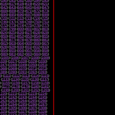
 (
590
) (
591
) (
592
) (
593
) (
594
) (
595
)
 (
616
) (
617
) (
618
) (
619
) (
620
) (
621
)
 (
642
) (
643
) (
644
) (
645
) (
646
) (
647
)
 (
668
) (
669
) (
670
) (
671
) (
672
) (
673
)
 (
694
) (
695
) (
696
) (
697
) (
698
) (
699
)
 (
720
) (
721
) (
722
) (
723
) (
724
) (
725
)
 (
746
) (
747
) (
748
) (
749
) (
750
) (
751
)
 (
772
) (
773
) (
774
) (
775
) (
776
) (
777
)
 (
798
) (
799
) (
800
) (
801
) (
802
) (
803
)
 (
824
) (
825
) (
826
) (
827
) (
828
) (
829
)
 (
850
) (
851
) (
852
) (
853
) (
854
) (
855
)
 (
876
) (
877
) (
878
) (
879
) (
880
) (
881
)
 (
902
) (
903
) (
904
) (
905
) (
906
) (
907
)
 (
928
) (
929
) (
930
) (
931
) (
932
) (
933
)
 (
954
) (
955
) (
956
) (
957
) (
958
) (
959
)
 (
980
) (
981
) (
982
) (
983
) (
984
) (
985
)
 (
1005
) (
1006
) (
1007
) (
1008
) (
1009
)
1026
) (
1027
) (
1028
) (
1029
) (
1030
)
1047
) (
1048
) (
1049
) (
1050
) (
1051
)
1068
) (
1069
) (
1070
) (
1071
) (
1072
)
1089
) (
1090
) (
1091
) (
1092
) (
1093
)
0
) (
1111
) (
1112
) (
1113
) (
1114
) (
1115
)
) (
1133
) (
1134
) (
1135
) (
1136
) (
1137
)
) (
1155
) (
1156
) (
1157
) (
1158
) (
1159
)
) (
1177
) (
1178
) (
1179
) (
1180
) (
1181
)
) (
1199
) (
1200
) (
1201
) (
1202
) (
1203
)
1220
) (
1221
) (
1222
) (
1223
) (
1224
)
1241
) (
1242
) (
1243
) (
1244
) (
1245
)
1262
) (
1263
) (
1264
) (
1265
) (
1266
)
1283
) (
1284
) (
1285
) (
1286
) (
1287
)
1304
) (
1305
) (
1306
) (
1307
) (
1308
)
1325
) (
1326
) (
1327
) (
1328
) (
1329
)