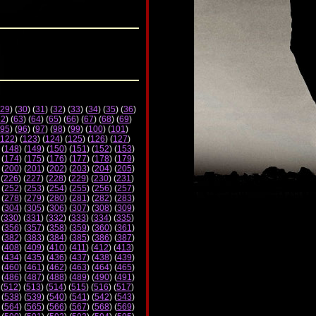
29
) (
30
) (
31
) (
32
) (
33
) (
34
) (
35
) (
36
)
62
) (
63
) (
64
) (
65
) (
66
) (
67
) (
68
) (
69
)
95
) (
96
) (
97
) (
98
) (
99
) (
100
) (
101
)
122
) (
123
) (
124
) (
125
) (
126
) (
127
)
 (
148
) (
149
) (
150
) (
151
) (
152
) (
153
)
 (
174
) (
175
) (
176
) (
177
) (
178
) (
179
)
 (
200
) (
201
) (
202
) (
203
) (
204
) (
205
)
 (
226
) (
227
) (
228
) (
229
) (
230
) (
231
)
 (
252
) (
253
) (
254
) (
255
) (
256
) (
257
)
 (
278
) (
279
) (
280
) (
281
) (
282
) (
283
)
 (
304
) (
305
) (
306
) (
307
) (
308
) (
309
)
 (
330
) (
331
) (
332
) (
333
) (
334
) (
335
)
 (
356
) (
357
) (
358
) (
359
) (
360
) (
361
)
 (
382
) (
383
) (
384
) (
385
) (
386
) (
387
)
 (
408
) (
409
) (
410
) (
411
) (
412
) (
413
)
 (
434
) (
435
) (
436
) (
437
) (
438
) (
439
)
 (
460
) (
461
) (
462
) (
463
) (
464
) (
465
)
 (
486
) (
487
) (
488
) (
489
) (
490
) (
491
)
 (
512
) (
513
) (
514
) (
515
) (
516
) (
517
)
 (
538
) (
539
) (
540
) (
541
) (
542
) (
543
)
 (
564
) (
565
) (
566
) (
567
) (
568
) (
569
)