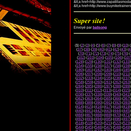
&lt;a href=http://www.zapatillasmod
&lt;a href=http://www.buyniketrainer
Super site!
Envoyé par
balisong
(
1
) (
2
) (
3
) (
4
) (
5
) (
6
) (
7
) (
8
) (
9
) (
10
) (
(
37
) (
38
) (
39
) (
40
) (
41
) (
42
) (
43
) (
4
(
70
) (
71
) (
72
) (
73
) (
74
) (
75
) (
76
) (
(
102
) (
103
) (
104
) (
105
) (
106
) (
107
(
128
) (
129
) (
130
) (
131
) (
132
) (
133
)
(
154
) (
155
) (
156
) (
157
) (
158
) (
159
)
(
180
) (
181
) (
182
) (
183
) (
184
) (
185
)
(
206
) (
207
) (
208
) (
209
) (
210
) (
211
)
(
232
) (
233
) (
234
) (
235
) (
236
) (
237
)
(
258
) (
259
) (
260
) (
261
) (
262
) (
263
)
(
284
) (
285
) (
286
) (
287
) (
288
) (
289
)
(
310
) (
311
) (
312
) (
313
) (
314
) (
315
)
(
336
) (
337
) (
338
) (
339
) (
340
) (
341
)
(
362
) (
363
) (
364
) (
365
) (
366
) (
367
)
(
388
) (
389
) (
390
) (
391
) (
392
) (
393
)
(
414
) (
415
) (
416
) (
417
) (
418
) (
419
)
(
440
) (
441
) (
442
) (
443
) (
444
) (
445
)
(
466
) (
467
) (
468
) (
469
) (
470
) (
471
)
(
492
) (
493
) (
494
) (
495
) (
496
) (
497
)
(
518
) (
519
) (
520
) (
521
) (
522
) (
523
)
(
544
) (
545
) (
546
) (
547
) (
548
) (
549
)