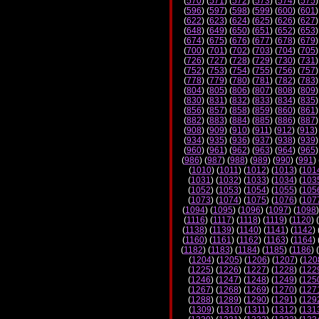
(
570
) (
571
) (
572
) (
573
) (
574
) (
575
)
(
596
) (
597
) (
598
) (
599
) (
600
) (
601
)
(
622
) (
623
) (
624
) (
625
) (
626
) (
627
)
(
648
) (
649
) (
650
) (
651
) (
652
) (
653
)
(
674
) (
675
) (
676
) (
677
) (
678
) (
679
)
(
700
) (
701
) (
702
) (
703
) (
704
) (
705
)
(
726
) (
727
) (
728
) (
729
) (
730
) (
731
)
(
752
) (
753
) (
754
) (
755
) (
756
) (
757
)
(
778
) (
779
) (
780
) (
781
) (
782
) (
783
)
(
804
) (
805
) (
806
) (
807
) (
808
) (
809
)
(
830
) (
831
) (
832
) (
833
) (
834
) (
835
)
(
856
) (
857
) (
858
) (
859
) (
860
) (
861
)
(
882
) (
883
) (
884
) (
885
) (
886
) (
887
)
(
908
) (
909
) (
910
) (
911
) (
912
) (
913
)
(
934
) (
935
) (
936
) (
937
) (
938
) (
939
)
(
960
) (
961
) (
962
) (
963
) (
964
) (
965
)
(
986
) (
987
) (
988
) (
989
) (
990
) (
991
) 
(
1010
) (
1011
) (
1012
) (
1013
) (
101
(
1031
) (
1032
) (
1033
) (
1034
) (
103
(
1052
) (
1053
) (
1054
) (
1055
) (
105
(
1073
) (
1074
) (
1075
) (
1076
) (
107
(
1094
) (
1095
) (
1096
) (
1097
) (
1098
)
(
1116
) (
1117
) (
1118
) (
1119
) (
1120
) (
(
1138
) (
1139
) (
1140
) (
1141
) (
1142
) 
(
1160
) (
1161
) (
1162
) (
1163
) (
1164
) 
(
1182
) (
1183
) (
1184
) (
1185
) (
1186
) (
(
1204
) (
1205
) (
1206
) (
1207
) (
120
(
1225
) (
1226
) (
1227
) (
1228
) (
122
(
1246
) (
1247
) (
1248
) (
1249
) (
125
(
1267
) (
1268
) (
1269
) (
1270
) (
127
(
1288
) (
1289
) (
1290
) (
1291
) (
129
(
1309
) (
1310
) (
1311
) (
1312
) (
131