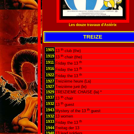
Les douze travaux d'Astérix
TREIZE
1905
th
13
club (the)
1919
th
13
chair (the)
1911
th
Friday the 13
1916
th
Friday the 13
1922
th
Friday the 13
1927
Treizième heure (La)
1927
Treizième juré (le)
1929
TREIZIEME CHAISE (la) *
1937
th
13
chair
1932
th
13
guest
1943
th
Mystery of the 13
guest
1932
13 women
1933
th
Friday the 13
1944
Freitag der 13
1948
13 lead soldiers