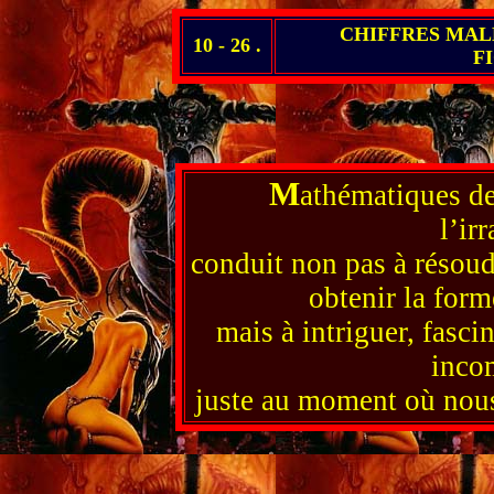
CHIFFRES MAL
10 - 26 .
F
M
athématiques de 
l’ir
conduit non pas à résoud
obtenir la form
mais à intriguer, fascin
inco
juste au moment où nous