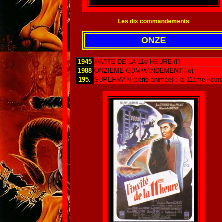
Les dix commandements
ONZE
1945
INVITE DE LA 11e HEURE (l')
1988
ONZIEME COMMANDEMENT (le)
195.
SUPERMAN (série animée) : la 11ème heur