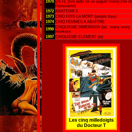
1970
D'ETE (five dolls for an august moon) (l'ile d
l'epouvante)
1972
ABATTOIR 5
1973
CINQ FOIS LA MORT (people toys)
1974
CINQ FEMMES A ABATTRE
CINQUIEME DIMENSION (la) : many many
1990
monkeys
1997
CINQUIEME ELEMENT (le)
Les cinq milledoigts
du Docteur T