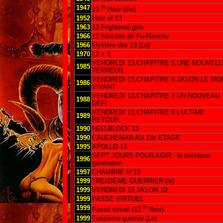
1947
th
13
Hour (the)
1952
Hour of 13
1963
13 Frightered girls
1966
13 fiancées de Fu-Manchu
1966
Mystère des 13 (Le)
1970
12 + 1
VENDREDI 13,CHAPITRE 5,UNE NOUVELL
1985
TERREUR
VENDREDI 13,CHAPITRE 6,JASON LE MO
1986
VIVANT
VENDREDI 13,CHAPITRE 7,UN NOUVEAU
1988
DEFI
VENDREDI 13,CHAPITRE 8,L'ULTIME
1989
RETOUR
1990
HELLBLOCK 13
1990
CAUCHEMAR AU 13e ETAGE
1995
APOLLO 13
SEPT JOURS POUR AGIR : la treizième
1996
génération
1997
CHAMBRE N°13
1999
TREIZIEME GUERRIER (le)
1999
VENDREDI 13,JASON 10
1999
PASSE VIRTUEL
1999
th
Passé virtuel (13
floor)
1999
Treizième guerrier (Le)