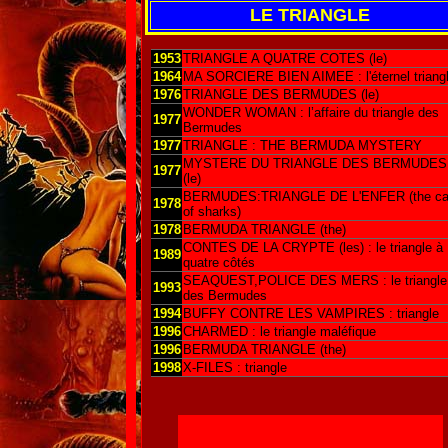
LE TRIANGLE
1953
TRIANGLE A QUATRE COTES (le)
1964
MA SORCIERE BIEN AIMEE : l'éternel triang
1976
TRIANGLE DES BERMUDES (le)
WONDER WOMAN : l’affaire du triangle des
1977
Bermudes
1977
TRIANGLE : THE BERMUDA MYSTERY
MYSTERE DU TRIANGLE DES BERMUDES
1977
(le)
BERMUDES:TRIANGLE DE L'ENFER (the c
1978
of sharks)
1978
BERMUDA TRIANGLE (the)
CONTES DE LA CRYPTE (les) : le triangle à
1989
quatre côtés
SEAQUEST,POLICE DES MERS : le triangle
1993
des Bermudes
1994
BUFFY CONTRE LES VAMPIRES : triangle
1996
CHARMED : le triangle maléfique
1996
BERMUDA TRIANGLE (the)
1998
X-FILES : triangle