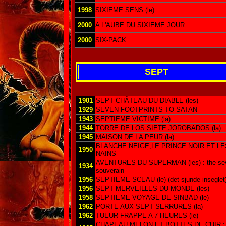
1998
SIXIEME SENS (le)
2000
A L'AUBE DU SIXIEME JOUR
2000
SIX-PACK
SEPT
1901
SEPT CHÂTEAU DU DIABLE (les)
1929
SEVEN FOOTPRINTS TO SATAN
1943
SEPTIEME VICTIME (la)
1944
TORRE DE LOS SIETE JOROBADOS (la)
1945
MAISON DE LA PEUR (la)
BLANCHE NEIGE,LE PRINCE NOIR ET LE
1950
NAINS
AVENTURES DU SUPERMAN (les) : the se
1934
souverain
1956
SEPTIEME SCEAU (le) (det sjunde inseglet
1956
SEPT MERVEILLES DU MONDE (les)
1958
SEPTIEME VOYAGE DE SINBAD (le)
1962
PORTE AUX SEPT SERRURES (la)
1962
TUEUR FRAPPE A 7 HEURES (le)
CHAPEAU MELON ET BOTTES DE CUIR :