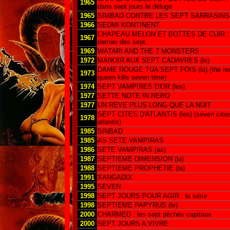
1965
dans sept jours le déluge
1965
SIMBAD CONTRE LES SEPT SARRASINS
1966
SEDMI KONTINENT
CHAPEAU MELON ET BOTTES DE CUIR : 
1967
dernier des sept.
1969
WATARI AND THE 7 MONSTERS
1972
MANOIR AUX SEPT CADAVRES (le)
DAME ROUGE TUA SEPT FOIS (la) (the re
1973
queen kills seven time)
1974
SEPT VAMPIRES D'OR (les)
1977
SETTE NOTE IN NERO
1977
UN REVE PLUS LONG QUE LA NUIT
SEPT CITES D'ATLANTIS (les) (seven citie
1978
atlantis)
1985
SINBAD
1985
AS SETE VAMPIRAS
1986
SETE VAMPIRAS (as)
1987
SEPTIEME DIMENSION (la)
1988
SEPTIEME PROPHETIE (la)
1991
XANGADIX
1995
SEVEN
1998
SEPT JOURS POUR AGIR : la série
1998
SEPTIEME PAPYRUS (le)
2000
CHARMED : les sept pêchés capitaux
2000
SEPT JOURS A VIVRE