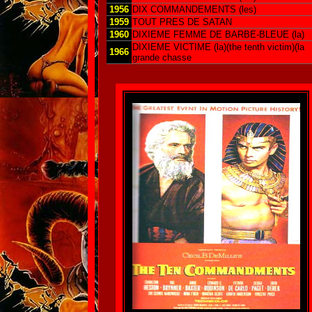
1956
DIX COMMANDEMENTS (les)
1959
TOUT PRES DE SATAN
1960
DIXIEME FEMME DE BARBE-BLEUE (la)
DIXIEME VICTIME (la)(the tenth victim)(la
1966
grande chasse