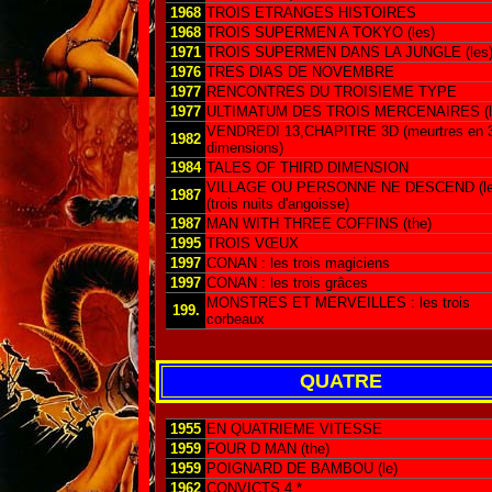
1968
TROIS ETRANGES HISTOIRES
1968
TROIS SUPERMEN A TOKYO (les)
1971
TROIS SUPERMEN DANS LA JUNGLE (les
1976
TRES DIAS DE NOVEMBRE
1977
RENCONTRES DU TROISIEME TYPE
1977
ULTIMATUM DES TROIS MERCENAIRES (l'
VENDREDI 13,CHAPITRE 3D (meurtres en 
1982
dimensions)
1984
TALES OF THIRD DIMENSION
VILLAGE OU PERSONNE NE DESCEND (le
1987
(trois nuits d'angoisse)
1987
MAN WITH THREE COFFINS (the)
1995
TROIS VŒUX
1997
CONAN : les trois magiciens
1997
CONAN : les trois grâces
MONSTRES ET MERVEILLES : les trois
199.
corbeaux
QUATRE
1955
EN QUATRIEME VITESSE
1959
FOUR D MAN (the)
1959
POIGNARD DE BAMBOU (le)
1962
CONVICTS 4 *