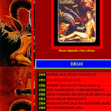
Deux nigauds chez vénus
DEUX
1944
HOMME AUX DEUX VISAGES (l')
1953
J'AI VECU DEUX FOIS
1956
HOMME QUI VECUT DEUX FOIS (l')
1958
DOS FANTASMAS Y UNA MUCHACHA
1960
DEUX VISAGES DU DOCTEUR JEKYLL (le
1963
DEUX MILLE MANIAQUES
1964
MISSION SPECIALE AU DEUXIEME BUR
1964
002 OPERAZIONE LUNA