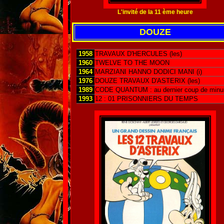
L'invité de la 11 ème heure
DOUZE
1958
TRAVAUX D'HERCULES (les)
1960
TWELVE TO THE MOON
1964
MARZIANI HANNO DODICI MANI (i)
1976
DOUZE TRAVAUX D'ASTERIX (les)
1989
CODE QUANTUM : au dernier coup de minui
1993
12 : 01 PRISONNIERS DU TEMPS