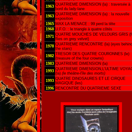
QUATRIEME DIMENSION (la) : traversée à
1963
bord du lady-lane
QUATRIEME DIMENSION (la) : la nouvelle
1963
exposition
1965
MAX LA MENACE : 99 perd la tête
1968
U.F.O. : le triangle à quatre côtés
QUATRE MOUCHES DE VELOURS GRIS (f
1971
flies on grey velvet)
QUATRIEME RENCONTRE (la) (eyes behin
1978
the stars)
TRESOR DES QUATRE COURONNES (le)
1982
(treasure of the four crowns)
1983
QUATRIEME DIMENSION (la)
QUATRIEME DIMENSION,L'ULTIME VOYA
1993
(la)
(le théâtre-l'île des morts)
QUATRE DINOSAURES ET LE CIRQUE
1993
MAGIQUE (les)
1996
RENCONTRE DU QUATRIEME SEXE