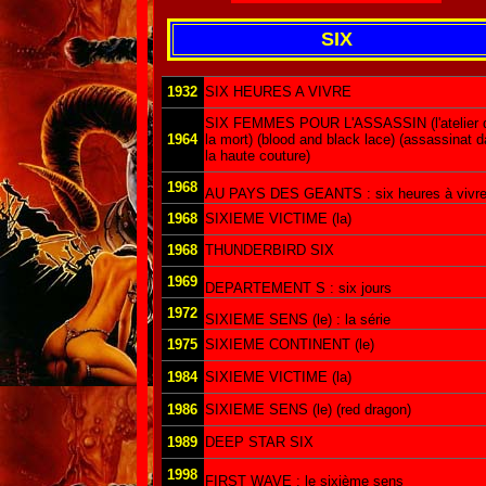
SIX
1932
SIX HEURES A VIVRE
SIX FEMMES POUR L'ASSASSIN (l'atelier 
1964
la mort) (blood and black lace) (assassinat 
la haute couture)
1968
AU PAYS DES GEANTS : six heures à vivr
1968
SIXIEME VICTIME (la)
1968
THUNDERBIRD SIX
1969
DEPARTEMENT S : six jours
1972
SIXIEME SENS (le) : la série
1975
SIXIEME CONTINENT (le)
1984
SIXIEME VICTIME (la)
1986
SIXIEME SENS (le) (red dragon)
1989
DEEP STAR SIX
1998
FIRST WAVE : le sixième sens