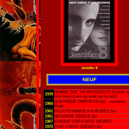
Jennifer 8
NEUF
HOMME QUE J'AI RESSUSCITE (l') (man w
1939
nine lives) (celui qui avait tué la mort)
QUATRIEME DIMENSION (la) : neuvième
1960
étage
1961
FELICITE ARRIVE A 9 HEURES (la)
1961
NEUVIEME CERCLE (le)
1967
CHAQUE SOIR A NEUF HEURES
1970
CHAT A NEUF QUEUES (le)