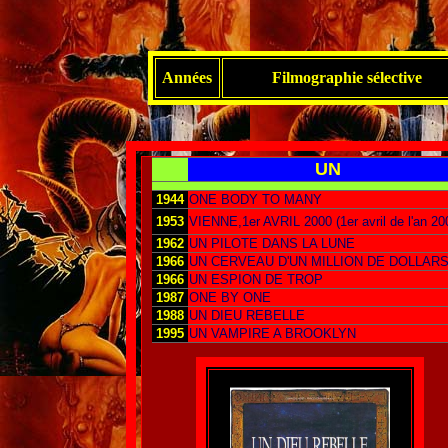
Années
Filmographie sélective
UN
1944
ONE BODY TO MANY
1953
VIENNE,1er AVRIL 2000 (1er avril de l'an 20
1962
UN PILOTE DANS LA LUNE
1966
UN CERVEAU D'UN MILLION DE DOLLAR
1966
UN ESPION DE TROP
1987
ONE BY ONE
1988
UN DIEU REBELLE
1995
UN VAMPIRE A BROOKLYN