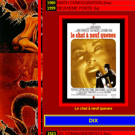
1980
NINTH CONFIGURATION (the)
1999
NEUVIEME PORTE (la)
Le chat à neuf queues
DIX
1923
DIX COMMANDEMENTS (les)