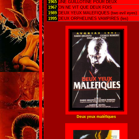
1965
UNE GUILLOTINE POUR DEUX
1967
ON NE VIT QUE DEUX FOIS
1989
DEUX YEUX MALEFIQUES (two evil eyes)
1995
DEUX ORPHELINES VAMPIRES (les)
Deux yeux maléfiques