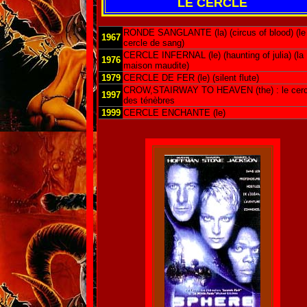
LE CERCLE
RONDE SANGLANTE (la) (circus of blood) (le
1967
cercle de sang)
CERCLE INFERNAL (le) (haunting of julia) (la
1976
maison maudite)
1979
CERCLE DE FER (le) (silent flute)
CROW,STAIRWAY TO HEAVEN (the) : le cerc
1997
des ténèbres
1999
CERCLE ENCHANTE (le)