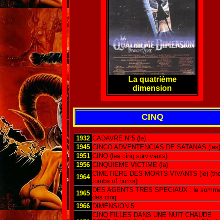
La quatrième
dimension
CINQ
1932
CADAVRE N°5 (le)
1945
CINCO ADVENTENCIAS DE SATANAS (las
1951
CINQ (les cinq survivants)
1956
CINQUIEME VICTIME (la)
CIMETIERE DES MORTS-VIVANTS (le) (th
1964
tombs of horror)
DES AGENTS TRES SPECIAUX : le somme
1965
des cinq
1966
DIMENSION 5
CINQ FILLES DANS UNE NUIT CHAUDE