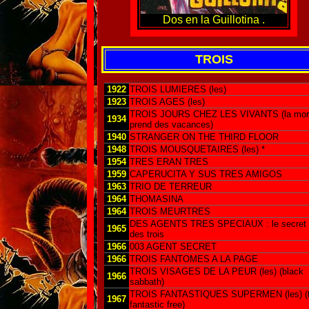
Dos en la Guillotina .
TROIS
1922
TROIS LUMIERES (les)
1923
TROIS AGES (les)
TROIS JOURS CHEZ LES VIVANTS (la mor
1934
prend des vacances)
1940
STRANGER ON THE THIRD FLOOR
1948
TROIS MOUSQUETAIRES (les) *
1954
TRES ERAN TRES
1959
CAPERUCITA Y SUS TRES AMIGOS
1963
TRIO DE TERREUR
1964
THOMASINA
1964
TROIS MEURTRES
DES AGENTS TRES SPECIAUX : le secret
1965
des trois
1966
003 AGENT SECRET
1966
TROIS FANTOMES A LA PAGE
TROIS VISAGES DE LA PEUR (les) (black
1966
sabbath)
TROIS FANTASTIQUES SUPERMEN (les) (
1967
fantastic free)