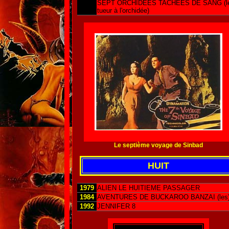
SEPT ORCHIDEES TACHEES DE SANG (l
tueur à l'orchidée)
Le septième voyage de Sinbad
HUIT
1979
ALIEN LE HUITIEME PASSAGER
1984
AVENTURES DE BUCKAROO BANZAI (les
1992
JENNIFER 8