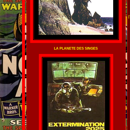
l
LA PLANETE DES SINGES