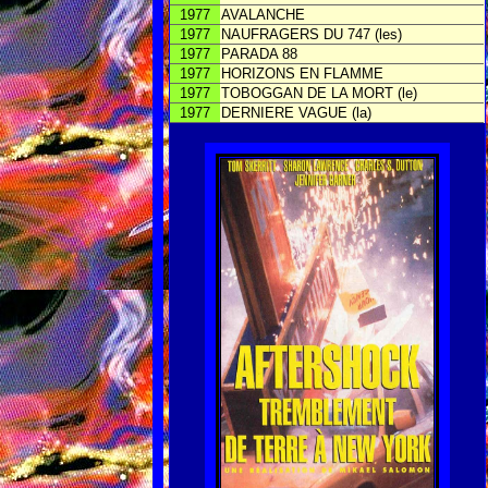
1977
AVALANCHE
1977
NAUFRAGERS DU 747 (les)
1977
PARADA 88
1977
HORIZONS EN FLAMME
1977
TOBOGGAN DE LA MORT (le)
1977
DERNIERE VAGUE (la)