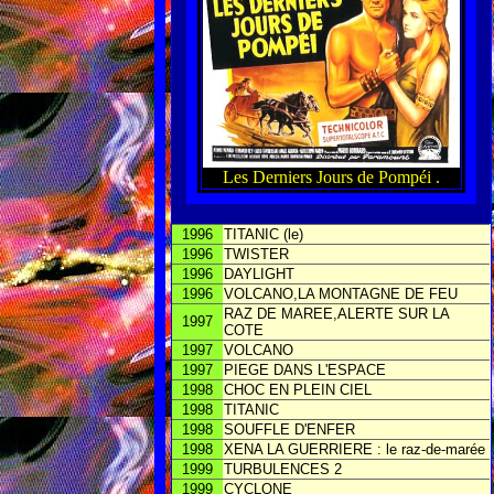
Les Derniers Jours de Pompéi .
1996
TITANIC (le)
1996
TWISTER
1996
DAYLIGHT
1996
VOLCANO,LA MONTAGNE DE FEU
RAZ DE MAREE,ALERTE SUR LA
1997
COTE
1997
VOLCANO
1997
PIEGE DANS L'ESPACE
1998
CHOC EN PLEIN CIEL
1998
TITANIC
1998
SOUFFLE D'ENFER
1998
XENA LA GUERRIERE : le raz-de-marée
1999
TURBULENCES 2
1999
CYCLONE