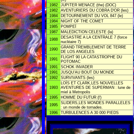
1982
JUPITER MENACE (the) (DOC)
1982
AVENTURIERS DU COBRA D'OR (les)
1984
DETOURNEMENT DU VOL 847 (le)
1984
NIGHT OF THE COMET
1985
POMPEÏ
1987
MALEDICTION CELESTE (la)
DESASTRE A LA CENTRALE 7 (force
1988
nucléaire 7)
GRAND TREMBLEMENT DE TERRE
1990
DE LOS ANGELES
FLIGHT 90 LA CATASTROPHE DU
1991
POTOMAC
1991
SCHOK INVADER
1991
JUSQU’AU BOUT DU MONDE
1992
SURVIVANTS (les)
LOÏS ET CLARK,LES NOUVELLES
1993
AVENTURES DE SUPERMAN : lune de
miel à Metropolis
1995
HOMME DU FUTUR (l')
SLIDERS,LES MONDES PARALLELES
1995
: un monde de tornades.
1996
TURBULENCES A 30 000 PIEDS