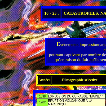
10 - 23 .
CATASTROPHES, N
E
vénements impressionnants 
c
pourtant captivant par nombre de 
qu’en raison du fait qu’ils se
Années
Filmographie sélective
1898
EXPLOSION DU CUIRASSE "MAINE" *
ERUPTION VOLCANIQUE A LA
1902
MARTINIQUE