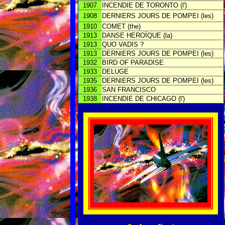
1907
INCENDIE DE TORONTO (l')
1908
DERNIERS JOURS DE POMPEI (les)
1910
COMET (the)
1913
DANSE HEROÏQUE (la)
1913
QUO VADIS ?
1913
DERNIERS JOURS DE POMPEI (les)
1932
BIRD OF PARADISE
1933
DELUGE
1935
DERNIERS JOURS DE POMPEI (les)
1936
SAN FRANCISCO
1938
INCENDIE DE CHICAGO (l')