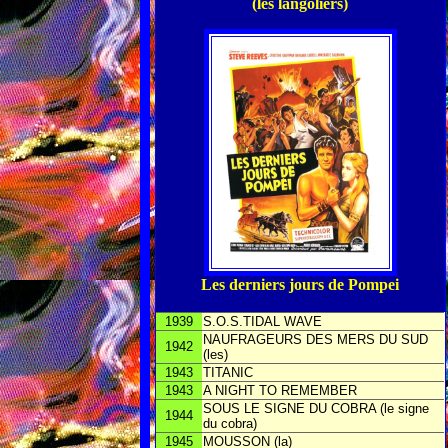
(les langoliers)
Les derniers jours de Pompei
1939
S.O.S.TIDAL WAVE
NAUFRAGEURS DES MERS DU SUD
1942
(les)
1943
TITANIC
1943
A NIGHT TO REMEMBER
SOUS LE SIGNE DU COBRA (le signe
1944
du cobra)
1945
MOUSSON (la)