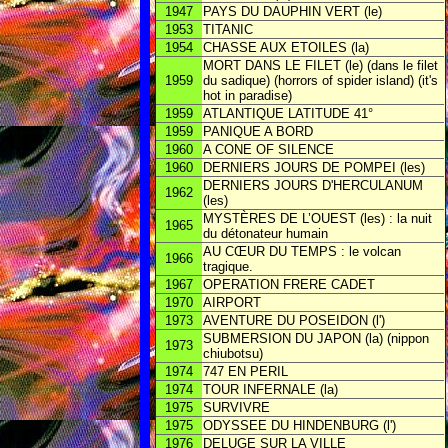
1947
PAYS DU DAUPHIN VERT (le)
1953
TITANIC
1954
CHASSE AUX ETOILES (la)
MORT DANS LE FILET (le) (dans le filet
1959
du sadique) (horrors of spider island) (it's
hot in paradise)
1959
ATLANTIQUE LATITUDE 41°
1959
PANIQUE A BORD
1960
A CONE OF SILENCE
1960
DERNIERS JOURS DE POMPEI (les)
DERNIERS JOURS D'HERCULANUM
1962
(les)
MYSTÈRES DE L’OUEST (les) : la nuit
1965
du détonateur humain
AU CŒUR DU TEMPS : le volcan
1966
tragique.
1967
OPERATION FRERE CADET
1970
AIRPORT
1973
AVENTURE DU POSEIDON (l')
SUBMERSION DU JAPON (la) (nippon
1973
chiubotsu)
1974
747 EN PERIL
1974
TOUR INFERNALE (la)
1975
SURVIVRE
1975
ODYSSEE DU HINDENBURG (l')
1976
DELUGE SUR LA VILLE