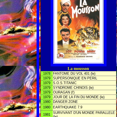
La mousson
1978
FANTOME DU VOL 401 (le)
1979
SUPERSONIQUE EN PERIL
1979
S.O.S.TITANIC
1979
SYNDROME CHINOIS (le)
1979
OURAGAN (l')
1979
JOUR DE LA FIN DU MONDE (le)
1980
DANGER ZONE
1980
EARTHQUAKE 7.9
SURVIVANT D'UN MONDE PARALLELE
1981
(le)