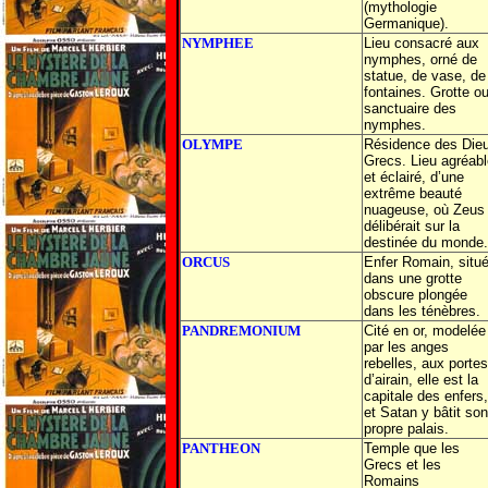
(mythologie
Germanique).
NYMPHEE
Lieu consacré aux
nymphes, orné de
statue, de vase, de
fontaines. Grotte o
sanctuaire des
nymphes.
OLYMPE
Résidence des Die
Grecs. Lieu agréabl
et éclairé, d’une
extrême beauté
nuageuse, où Zeus
délibérait sur la
destinée du monde.
ORCUS
Enfer Romain, situ
dans une grotte
obscure plongée
dans les ténèbres.
PANDREMONIUM
Cité en or, modelée
par les anges
rebelles, aux portes
d’airain, elle est la
capitale des enfers,
et Satan y bâtit son
propre palais.
PANTHEON
Temple que les
Grecs et les
Romains