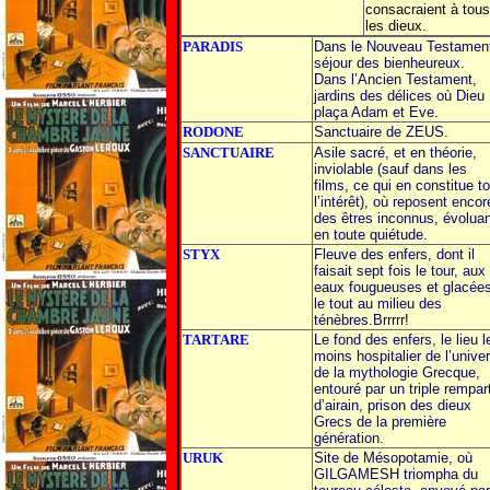
consacraient à tous
les dieux.
PARADIS
Dans le Nouveau Testamen
séjour des bienheureux.
Dans l’Ancien Testament,
jardins des délices où Dieu
plaça Adam et Eve.
RODONE
Sanctuaire de ZEUS.
SANCTUAIRE
Asile sacré, et en théorie,
inviolable (sauf dans les
films, ce qui en constitue to
l’intérêt), où reposent encor
des êtres inconnus, évoluan
en toute quiétude.
STYX
Fleuve des enfers, dont il
faisait sept fois le tour, aux
eaux fougueuses et glacées
le tout au milieu des
ténèbres.Brrrrr!
TARTARE
Le fond des enfers, le lieu l
moins hospitalier de l’unive
de la mythologie Grecque,
entouré par un triple rempar
d’airain, prison des dieux
Grecs de la première
génération.
URUK
Site de Mésopotamie, où
GILGAMESH triompha du