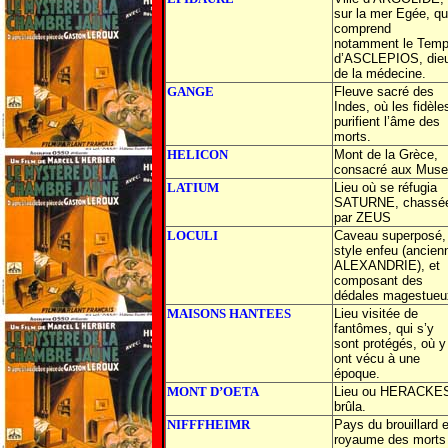
sur la mer Egée, qu
comprend
notamment le Temp
d’ASCLEPIOS, die
de la médecine.
GANGE
Fleuve sacré des
Indes, où les fidèle
purifient l’âme des
morts.
HELICON
Mont de la Grèce,
consacré aux Muse
LATIUM
Lieu où se réfugia
SATURNE, chassé
par ZEUS
LOCULI
Caveau superposé,
style enfeu (ancien
ALEXANDRIE), et
composant des
dédales magestueu
MAISONS HANTEES
Lieu visitée de
fantômes, qui s’y
sont protégés, où y
ont vécu à une
époque.
MONT D’OETA
Lieu ou HERACKE
brûla.
NIFFFHEIMR
Pays du brouillard e
royaume des morts