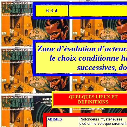
6-3-4
Z
one d’évolution d’acteurs
le choix conditionne h
successives, d
QUELQUES LIEUX ET
DEFINITIONS
ABIMES
Profondeurs mystérieuses,
d’où on ne sort que rarement