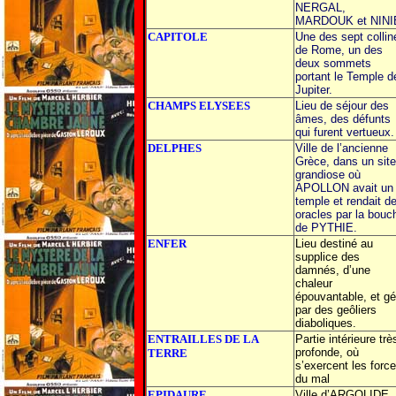
NERGAL,
MARDOUK et NINI
CAPITOLE
Une des sept collin
de Rome, un des
deux sommets
portant le Temple d
Jupiter.
CHAMPS ELYSEES
Lieu de séjour des
âmes, des défunts
qui furent vertueux.
DELPHES
Ville de l’ancienne
Grèce, dans un site
grandiose où
APOLLON avait un
temple et rendait d
oracles par la bouc
de PYTHIE.
ENFER
Lieu destiné au
supplice des
damnés, d’une
chaleur
épouvantable, et gé
par des geôliers
diaboliques.
ENTRAILLES DE LA
Partie intérieure trè
profonde, où
TERRE
s’exercent les forc
du mal
EPIDAURE
Ville d’ARGOLIDE,