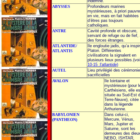
indemne.
ABYSSES
Profondeurs marines
mystérieuses, à priori pauvre
en vie, mais en fait habitées
d’êtres pas toujours
catholiques.
ANTRE
Cavité profonde et obscure,
servant de refuge ou de fief, 
des forces étranges.
ATLANTIDE/
Ile engloutie jadis, qu’a inspi
Platon. Différentes
ATLANTIS
civilisations la signalent en
plusieurs lieux possibles.(voi
10-15 :l'atlantide)
AUTEL
Lieu privilégié des cérémoni
sacrificielles
AVALON
Ile lointaine et
mystérieuse (pour l
Carthésiens, elle es
située au Sud-Est 
Terre-Neuve), citée
dans la légende
Arthurienne.
BABYLONIEN
Dans celui-ci,
Mercure, Vénus,
(PANTHEON)
Mars, Jupiter et
Saturne, sont les
demeures des dieu
NEBO, ISHTAR,