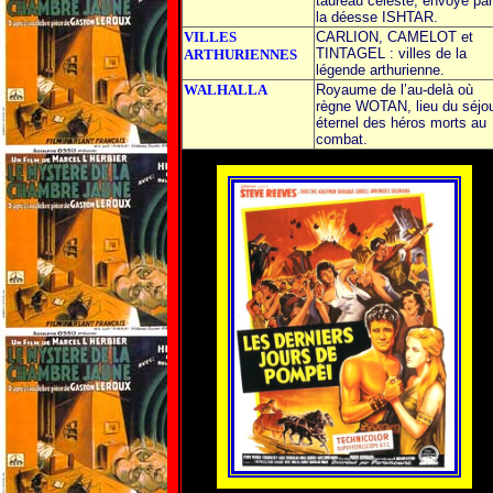
taureau céleste, envoyé par
la déesse ISHTAR.
VILLES
CARLION, CAMELOT et
TINTAGEL : villes de la
ARTHURIENNES
légende arthurienne.
WALHALLA
Royaume de l’au-delà où
règne WOTAN, lieu du séjo
éternel des héros morts au
combat.