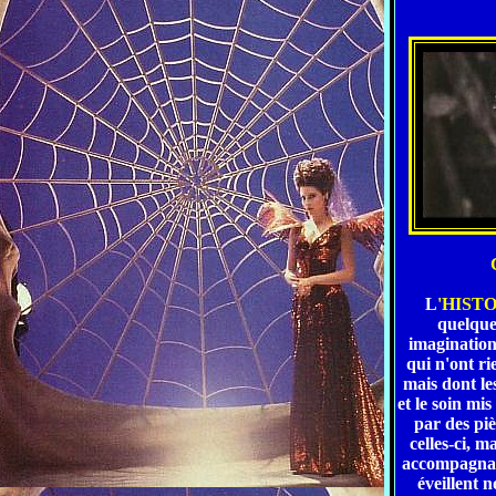
L
'HIST
quelque
imagination.
qui n'ont ri
mais dont l
et le soin mis
par des pi
celles-ci, ma
accompagnai
éveillent 