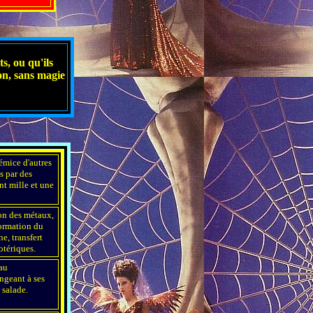
ts, ou qu'ils
on, sans magie
mice d'autres
s par des
nt mille et une
ion des métaux,
ormation du
ne, transfert
otériques.
au
ngeant à ses
 salade.