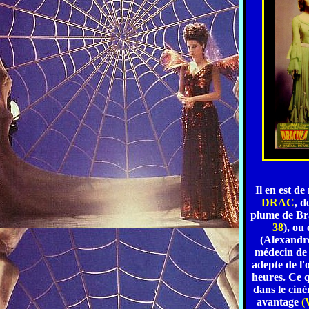
Il en est d
DRAC
, 
plume de B
38
), ou
(Alexandre
médecin de 
adepte de l'o
heures. Ce qu
dans le ciné
avantage
(