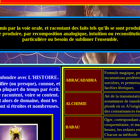
is par la voie orale, et racontant des faits tels qu'ils se sont produi
e produire, par recomposition analogique, intuition ou reconstituti
particulière ou besoin de sublimer l'ensemble.
Formule magique, pré
onfondre avec L'HISTOIRE.
incantations proférée
ABRACADABRA
sorcières, et permetta
ifiée (ou presque), connue, et
facéties féeriques.
a plupart du temps par écrit.
 racontent, voire se content.
Art de la transmutat
t alors de domaine, dont les
notamment de transf
ALCHIMIE
ont si étroites et nombreuses.
plomb en or. A l'origi
des connaissances és
Ogre, correspondant 
croquemitaine, et ma
BABAU
heures, les enfants en
Chacun sa méthode.