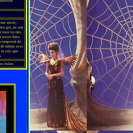
ouvoirs
ème siècle,
ien qui, au son
ir tous les rats
fit noyer dans
récompensé de
fit de même avec
 la cité, que
s.
tes folies