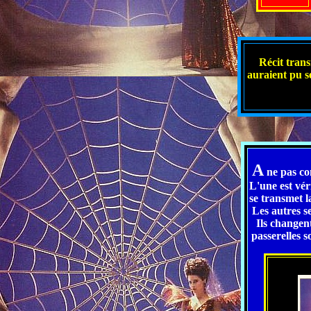
Récit transm
auraient pu s
A
ne pas c
L'une est vér
se transmet l
Les autres se
Ils changen
passerelles s