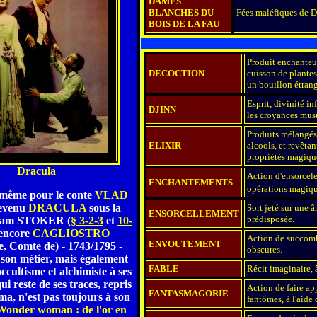
DAMES
BLANCHES DU
Fées maléfiques de D
BOIS DE LA FAU
Produit enchanteur
DECOCTION
cuisson de plantes
un bouillon étrang
Esprit, divinité in
DJINN
les croyances mus
Produits mélangés
ELIXIR
alcools, et revêtan
propriétés magiqu
Dracula
Action d'ensorcele
ENCHANTEMENTS
opérations magiq
e même pour le conte
VLAD
devenu
DRACULA
sous la
Sort jeté sur une 
ENSORCELLEMENT
prédisposée.
ram STOKER (
§ 3-2-3
et
10-
 encore
CAGLIOSTRO
Action de succomb
ENVOUTEMENT
, Comte de) - 1743/1795 -
obscures.
son métier, mais également
FABLE
Récit imaginaire, 
ccultisme et alchimiste à ses
i reste de ses traces, repris
Action de faire ap
FANTASMAGORIE
ma, n'est pas toujours à son
fantômes, à l'aide 
Wonder woman : de l'or en