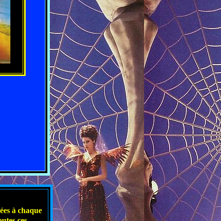
rmées à chaque
outes ces