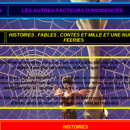
3-
LES AUTRES FACTEURS D'INCIDENCES
HISTOIRES , FABLES , CONTES ET MILLE ET UNE NUI
FEERIES
roblème du mystère, c'est que plus on en parle, plus on en lève le v
et moins il devient mystérieux, et donc digne d'intérêt.
is n'y a-t-il qu'un mystère ? N'y a-t-il pas au contraire une infinité
tères, aussi nombreuse qu'il y a d'hommes sur terre, et qu'il y en a
multipliée par la capacité de chacun à produire d'autres rêves.
e fait, en parler ne peut qu'en susciter de nouveaux, par associatio
d'idées, alors ne nous en privons pas, bien au contraire.
HISTOIRES