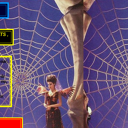
TS ,
oile,
 de
 eu,
ns