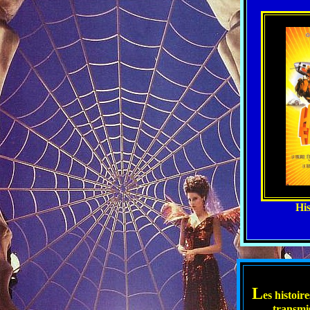
His
L
es histoir
transmis