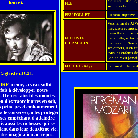
Femme douée de p
barre).
FEE
.
surnaturels
.
FEU FOLLET
Flamme fugitive
Vers la fin du XIV
magicien et music
de sa flûte, fit sort
FLUTISTE
de la ville, et les 
D'HAMELIN
une rivière. Non 
ses efforts, il en 
tous les enfants de
l'on ne revit jamai
FOLLET (Adj.)
Fait ou dit de peti
Cagliostro-1941-
OIRE
même, la vrai, suffit
fois à développer notre
 Il en est ainsi des momies,
en d'extraordinaires en soit,
es principes d'embaumement
 à le conserver, à les protéger
èges empêchant d'atteindre
is aussi les richesses qui les
ent dans leur deuxième vie,
notre imagination au repos.