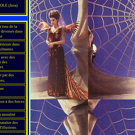
OLE (Jura).
 issu de la
 diverses dans
e.
férieure dans
ulmanes.
 avec des
t des
es.
r par des
.
ues
âme
er à des forces
à moralité
paraître des
d'illusions.