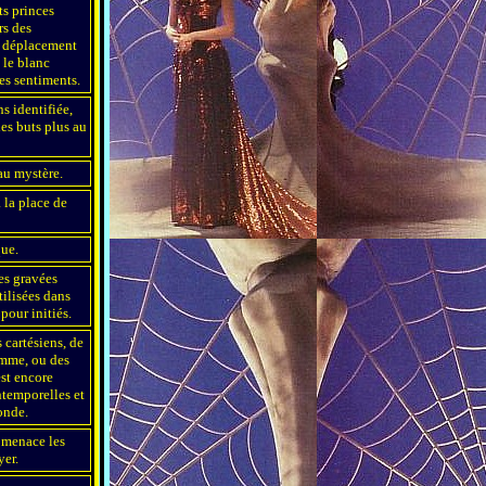
ts princes
rs des
e déplacement
 le blanc
es sentiments.
s identifiée,
es buts plus au
 au mystère.
 la place de
ue.
es gravées
tilisées dans
pour initiés.
s cartésiens, de
omme, ou des
est encore
ntemporelles et
onde.
 menace les
yer.