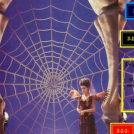
3-1
Le p
Ma
mys
D
3-1-1-