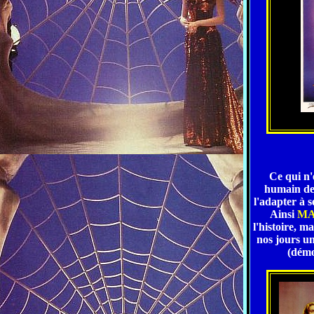
Ce qui n'
humain de 
l'adapter à s
Ainsi
MA
l'histoire, m
nos jours un
(démo