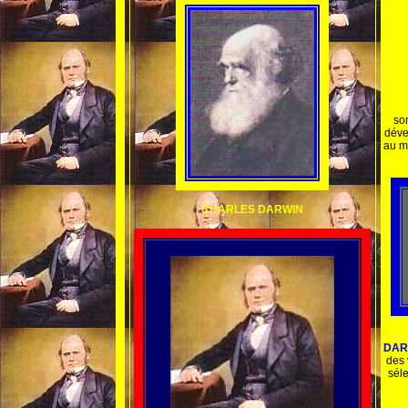
son
déve
au my
CHARLES DARWIN
DAR
des 
séle