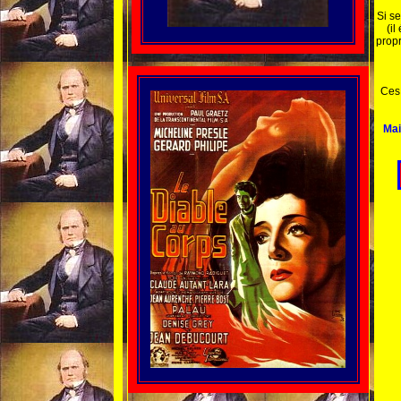
Si se
(il
prop
Ces 
Mai