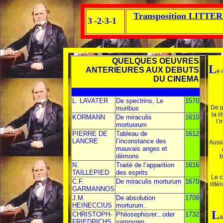
Transposition LITTER
3
-2-3-1
QUELQUES OEUVRES
L
ANTERIEURES AUX DEBUTS
e 
DU CINEMA
L. LAVATER
De spectrins, Le
1570
De p
muribus
la l
KORMANN
De miraculis
1610
l’
mortuorum
PIERRE DE
Tableau de
1612
LANCRE
l’inconstance des
Aussi
mauvais anges et
démons
b
N.
Traité de l’apparition
1616
TAILLEPIED
des esprits
Le c
C.F.
De miraculis morturum
1670
litt
GARMANNOS
J.M.
De absolution
1709
HEINECCIUS
morturum..
L
CHRISTOPH-
Philosephisrer...oder
1732
a
FRIEDRICHS
vampyren