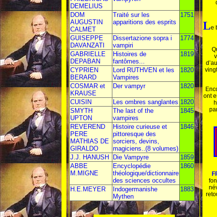
DEMELIUS
DOM
Traité sur les
1751
AUGUSTIN
apparitions des esprits
L
e 
CALMET
GUISEPPE
Dissertazione sopra i
1774
DAVANZATI
vampiri
Qu
GABRIELLE
Histoires de
1819
v
DEPABAN
fantômes...
d’au
CYPRIEN
Lord RUTHVEN et les
1820
ving
BERARD
Vampires
COSMAR et
Der vampyr
1820
Enco
KRAUSE
ont e
CUISIN
Les ombres sanglantes
1820
h
par
SMYTH
The last of the
1845
UPTON
vampires
REVEREND
Histoire curieuse et
1846
PERE
pittoresque des
MATHIAS DE
sorciers, devins,
GIRALDO
magiciens..(8 volumes)
J.J. HANUSH
Die Vampyre
1859
ABBE
Encyclopédie
1860
M.MIGNE
théologique/dictionnaire
F
des sciences occultes
fon
név
H.E.MEYER
Indogermanishe
1883
reto
Mythen