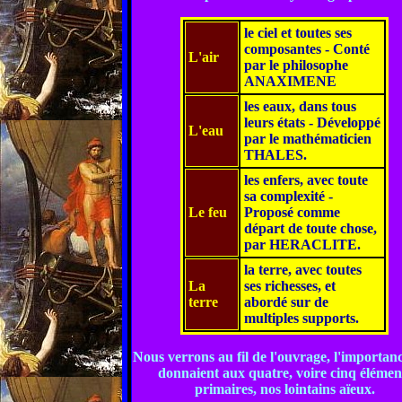
le ciel et toutes ses
composantes - Conté
L'air
par le philosophe
ANAXIMENE
les eaux, dans tous
leurs états - Développé
L'eau
par le mathématicien
THALES.
les enfers, avec toute
sa complexité -
Le feu
Proposé comme
départ de toute chose,
par HERACLITE.
la terre, avec toutes
La
ses richesses, et
terre
abordé sur de
multiples supports.
Nous verrons au fil de l'ouvrage, l'importan
donnaient aux quatre, voire cinq élémen
primaires, nos lointains aïeux.