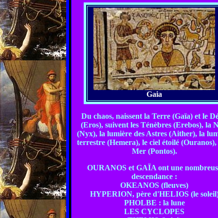
Gaia
Du chaos, naissent la Terre (Gaïa) et le Dé
(Eros), suivent les Ténèbres (Erebos), la 
(Nyx), la lumière des Astres (Aither), la lu
terrestre (Hemera), le ciel étoilé (Ouranos), 
Mer (Pontos).
OURANOS et GAÏA ont une nombreus
descendance :
OKEANOS (fleuves)
HYPERION, père d'HELIOS (le soleil
PHOLBE : la lune
LES CYCLOPES