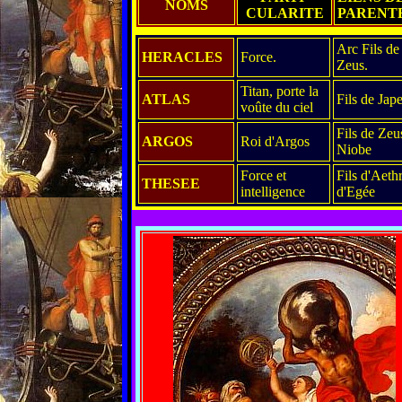
NOMS
CULARITE
PARENT
Arc Fils de
HERACLES
Force.
Zeus.
Titan, porte la
ATLAS
Fils de Jape
voûte du ciel
Fils de Zeu
ARGOS
Roi d'Argos
Niobe
Force et
Fils d'Aethr
THESEE
intelligence
d'Egée