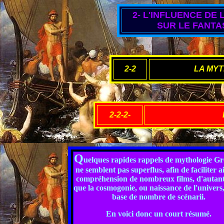
2- L'INFLUENCE DE
SUR LE FANTA
2-2
LA MY
2-2-2-
Q
uelques rapides rappels de mythologie G
ne semblent pas superflus, afin de faciliter ai
compréhension de nombreux films, d'autant
que la cosmogonie, ou naissance de l'univers, 
base de nombre de scénarii.
En voici donc un court résumé.