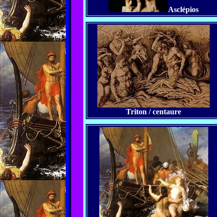
Asclépios
Triton / centaure