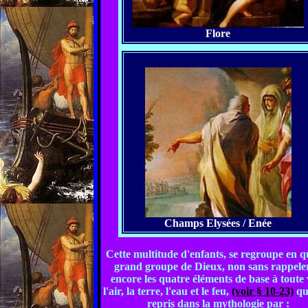
Flore
Champs Elysées / Enée
Cette multitude d'enfants, se regroupe en q
grand groupe de Dieux, non sans rappeler
encore les quatre éléments de base à toute v
l'air, la terre, l'eau et le feu,
(voir § 10-23)
qu
repris dans la mythologie par :