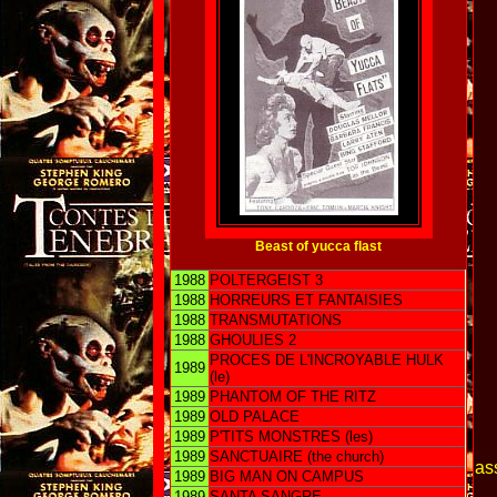
Beast of yucca flast
1988
POLTERGEIST 3
1988
HORREURS ET FANTAISIES
1988
TRANSMUTATIONS
1988
GHOULIES 2
PROCES DE L'INCROYABLE HULK
1989
(le)
1989
PHANTOM OF THE RITZ
1989
OLD PALACE
1989
P'TITS MONSTRES (les)
1989
SANCTUAIRE (the church)
as
1989
BIG MAN ON CAMPUS
1989
SANTA SANGRE