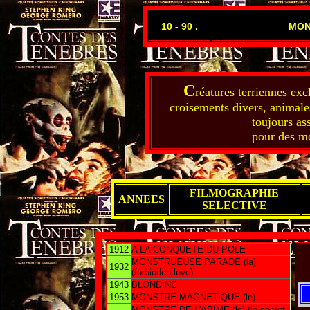
10 - 90 .
MON
C
réatures terriennes exc
croisements divers, animale
toujours as
pour des mo
FILMOGRAPHIE
ANNEES
SELECTIVE
1912
A LA CONQUETE DU POLE
MONSTRUEUSE PARADE (la)
1932
(forbidden love)
1943
BLONDINE
1953
MONSTRE MAGNETIQUE (le)
MONSTRE DE L'ABIME (le) (le secret