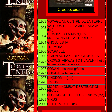
Creepozoids 2 .
1993
VOYAGE AU CENTRE DE LA TERRE
VALEURS DE LA FAMILLE ADAMS
1993
(les)
DEMONS DU MAIS 3,LES
1994
MOISSONS DE LA TERREUR
1994
GHOULIES IV
1995
TREMORS 2
1996
SCARABEE
1996
SIMON AU PAYS DES GLOBULES
CROW,STAIRWAY TO HEAVEN (the) :
1997
le cercle des ténèbres
1997
CONAN : les trois grâces
1997
CONAN : le labyrinthe
1997
KINGDOM II (the)
1998
TYCUS
MORTAL KOMBAT DESTRUCTION
1998
FINALE
1999
LEGENG OF THE CHUPACABRA (the)
1999
VIRUS
2000
PETIT POUCET (le)