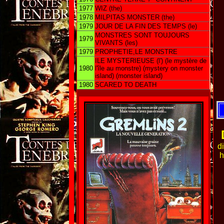
1977
WIZ (the)
1978
MILPITAS MONSTER (the)
1979
JOUR DE LA FIN DES TEMPS (le)
MONSTRES SONT TOUJOURS
1979
VIVANTS (les)
1979
PROPHETIE,LE MONSTRE
ILE MYSTERIEUSE (l') (le mystère de
1980
l'île au monstre) (mystery on monster
island) (monster island)
1980
SCARED TO DEATH
d