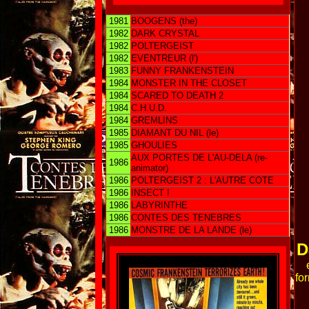
1981
BOOGENS (the)
1982
DARK CRYSTAL
1982
POLTERGEIST
1982
EVENTREUR (l')
1983
FUNNY FRANKENSTEIN
1984
MONSTER IN THE CLOSET
1984
SCARED TO DEATH 2
1984
C.H.U.D.
1984
GREMLINS
1985
DIAMANT DU NIL (le)
1985
GHOULIES
AUX PORTES DE L'AU-DELA (re-
1986
animator)
1986
POLTERGEIST 2 : L'AUTRE COTE
1986
INSECT !
1986
LABYRINTHE
1986
CONTES DES TENEBRES
1986
MONSTRE DE LA LANDE (le)
D
fo