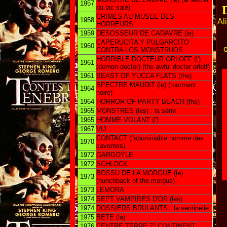
1957
du lac salé)
CRIMES AU MUSEE DES
1958
Al
HORREURS
1959
DESOSSEUR DE CADAVRE (le)
CAPERUCITA Y PULGARCITO
1960
o
CONTRA LOS MONSTRUOS
HORRIBLE DOCTEUR ORLOFF (l')
1961
(demon doctor) (the awful doctor orloff)
1961
BEAST OF YUCCA FLATS (the)
SPECTRE MAUDIT (le) (tourment
1964
noire)
1964
HORROR OF PARTY BEACH (the)
1965
MONSTRES (les) : la série
1965
HOMME VOLANT (l')
1967
VIJ
CONTACT (l'abominable homme des
1970
cavernes)
1972
GARGOYLE
1972
SCHLOCK
BOSSU DE LA MORGUE (le)
1973
(hunchback of the morgue)
1973
LEMORA
1974
SEPT VAMPIRES D'OR (les)
1974
DOSSIERS BRULANTS : la sentinelle
1975
BETE (la)
1976
CENTRE TERRE 7° CONTINENT