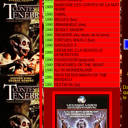
DARKSIDE,LES CONTES DE LA NUIT
1989
NOIRE
1990
CABAL
1990
WILLIES (les)
1990
UNNAMABLE (the)
1990
DEADLY MANOR
1990
TREMORS (les dents de la terre)
1990
TORTUES NINJA 2 (les)
1990
GHOULIES 3
GREMLINS 2,LA NOUVELLE
1990
GENERATION
1990
POSSESSOR (popcorn)
1990
CREATURES OF THE NIGHT
1990
ALI IN WONDERLAND
FROSTBITER:WRATH OF THE
1991
WENDIGO
1991
FESTIN NU (le)
Da
qu
le