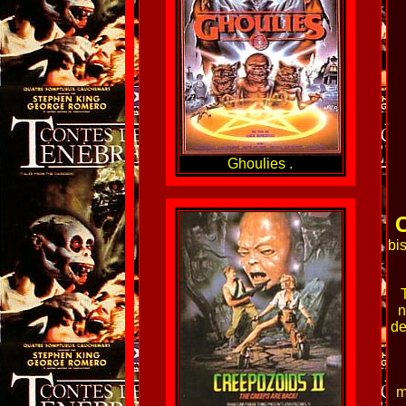
Ghoulies .
bi
n
de
m