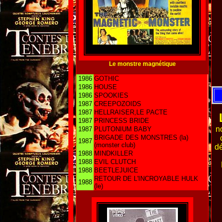
Le monstre magnétique
1986
GOTHIC
1986
HOUSE
1986
SPOOKIES
1987
CREEPOZOIDS
1987
HELLRAISER,LE PACTE
1987
PRINCESS BRIDE
n
1987
PLUTONIUM BABY
BRIGADE DES MONSTRES (la)
1987
(monster club)
dé
1988
MINDKILLER
1988
EVIL CLUTCH
1988
BEETLEJUICE
RETOUR DE L'INCROYABLE HULK
1988
(le)