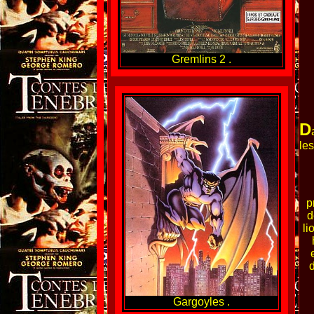
Gremlins 2 .
D
le
p
d
li
d
Gargoyles .