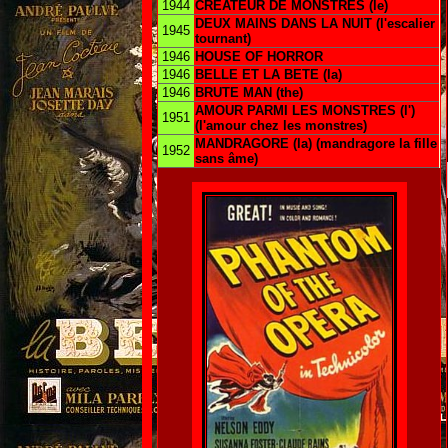
1944
CREATEUR DE MONSTRES (le)
DEUX MAINS DANS LA NUIT (l'escalier
1945
tournant)
1946
HOUSE OF HORROR
1946
BELLE ET LA BETE (la)
1946
BRUTE MAN (the)
AMOUR PARMI LES MONSTRES (l')
1951
(l'amour chez les monstres)
MANDRAGORE (la) (mandragore la fille
1952
sans âme)