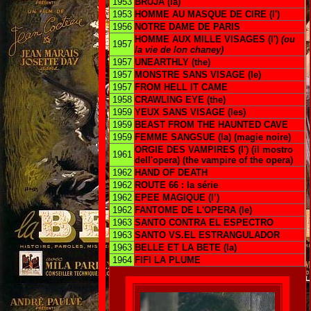
1953
BRUJA (la)
1953
HOMME AU MASQUE DE CIRE (l')
1956
NOTRE DAME DE PARIS
HOMME AUX MILLE VISAGES (l')
(ou
1957
la vie de lon chaney)
1957
UNEARTHLY (the)
1957
MONSTRE SANS VISAGE (le)
1957
FROM HELL IT CAME
1958
CRAWLING EYE (the)
1959
YEUX SANS VISAGE (les)
1959
BEAST FROM THE HAUNTED CAVE
1959
FEMME SANGSUE (la) (magie noire)
ORGIE DES VAMPIRES (l') (il mostro
1961
dell'opera) (the vampire of the opera)
1962
HAND OF DEATH
1962
ROUTE 66 : la série
1962
EPEE MAGIQUE (l’)
1962
FANTOME DE L'OPERA (le)
1963
SANTO CONTRA EL ESPECTRO
1963
SANTO VS.EL ESTRANGULADOR
1963
BELLE ET LA BETE (la)
1964
FIFI LA PLUME