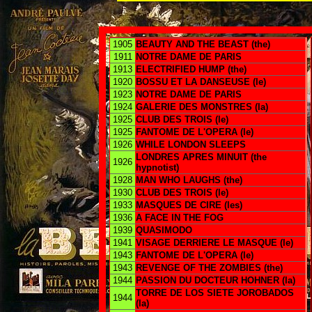
1905
BEAUTY AND THE BEAST (the)
1911
NOTRE DAME DE PARIS
1913
ELECTRIFIED HUMP (the)
1920
BOSSU ET LA DANSEUSE (le)
1923
NOTRE DAME DE PARIS
1924
GALERIE DES MONSTRES (la)
1925
CLUB DES TROIS (le)
1925
FANTOME DE L'OPERA (le)
1926
WHILE LONDON SLEEPS
LONDRES APRES MINUIT (the
1926
hypnotist)
1928
MAN WHO LAUGHS (the)
1930
CLUB DES TROIS (le)
1933
MASQUES DE CIRE (les)
1936
A FACE IN THE FOG
1939
QUASIMODO
1941
VISAGE DERRIERE LE MASQUE (le)
1943
FANTOME DE L'OPERA (le)
1943
REVENGE OF THE ZOMBIES (the)
1944
PASSION DU DOCTEUR HOHNER (la)
TORRE DE LOS SIETE JOROBADOS
1944
(la)