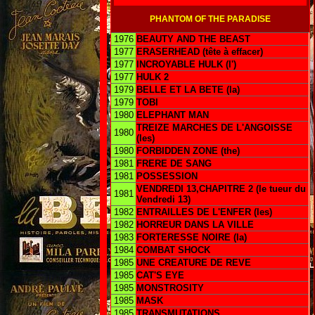
PHANTOM OF THE PARADISE
1976
BEAUTY AND THE BEAST
1977
ERASERHEAD (tête à effacer)
1977
INCROYABLE HULK (l')
1977
HULK 2
1979
BELLE ET LA BETE (la)
1979
TOBI
1980
ELEPHANT MAN
TREIZE MARCHES DE L'ANGOISSE
1980
(les)
1980
FORBIDDEN ZONE (the)
1981
FRERE DE SANG
1981
POSSESSION
VENDREDI 13,CHAPITRE 2 (le tueur du
1981
Vendredi 13)
1982
ENTRAILLES DE L'ENFER (les)
1982
HORREUR DANS LA VILLE
1983
FORTERESSE NOIRE (la)
1984
COMBAT SHOCK
1985
UNE CREATURE DE REVE
1985
CAT'S EYE
1985
MONSTROSITY
1985
MASK
1985
TRANSMUTATIONS