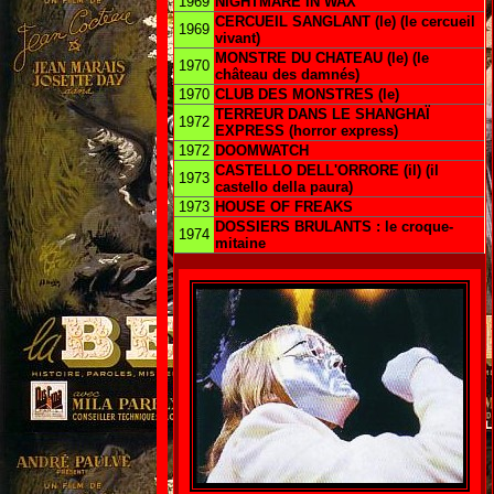
1969
NIGHTMARE IN WAX
CERCUEIL SANGLANT (le) (le cercueil
1969
vivant)
MONSTRE DU CHATEAU (le) (le
1970
château des damnés)
1970
CLUB DES MONSTRES (le)
TERREUR DANS LE SHANGHAÏ
1972
EXPRESS (horror express)
1972
DOOMWATCH
CASTELLO DELL'ORRORE (il) (il
1973
castello della paura)
1973
HOUSE OF FREAKS
DOSSIERS BRULANTS : le croque-
1974
mitaine