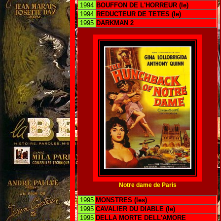
1994
BOUFFON DE L'HORREUR (le)
1994
REDUCTEUR DE TETES (le)
1995
DARKMAN 2
Notre dame de Paris
1995
MONSTRES (les)
1995
CAVALIER DU DIABLE (le)
1995
DELLA MORTE DELL'AMORE