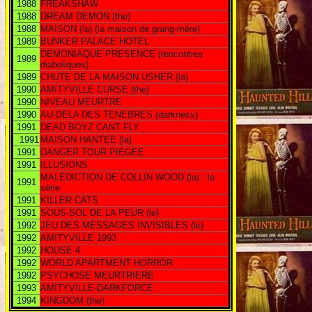
1988
FREAKSHAW
1988
DREAM DEMON (the)
1988
MAISON (la) (la maison de grang-mère)
1989
BUNKER PALACE HOTEL
DEMONIAQUE PRESENCE (rencontres
1989
diaboliques)
1989
CHUTE DE LA MAISON USHER (la)
1990
AMITYVILLE CURSE (the)
1990
NIVEAU MEURTRE
1990
AU-DELA DES TENEBRES (darkness)
1991
DEAD BOYZ CANT FLY
1991
MAISON HANTEE (la)
1991
DANGER TOUR PIEGEE
1991
ILLUSIONS
MALEDICTION DE COLLIN WOOD (la) : la
1991
série
1991
KILLER CATS
1991
SOUS-SOL DE LA PEUR (le)
1992
JEU DES MESSAGES INVISIBLES (le)
1992
AMITYVILLE 1993
1992
HOUSE 4
1992
WORLD APARTMENT HORROR
1992
PSYCHOSE MEURTRIERE
1993
AMITYVILLE-DARKFORCE
1994
KINGDOM (the)