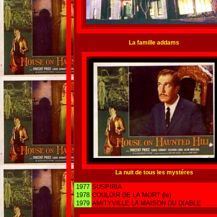
La famille addams
La nuit de tous les mystéres
1977
SUSPIRIA
1978
COULOIR DE LA MORT (le)
1979
AMITYVILLE LA MAISON DU DIABLE