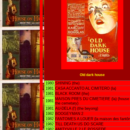
Old dark house
1980
SHINING (the)
1981
CASA ACCANTO AL CIMITERO (la)
1981
BLACK ROOM (the)
MAISON PRES DU CIMETIERE (la) (house
1981
the cemetary)
1981
AU-DELA (l') (the beyong)
1982
BOOGEYMAN 2
1982
FANTOMES A LOUER (la maison des fantô
1982
TILL DEATH US DO SCARE
1982
AMITYVILLE 2 LE POSSEDE