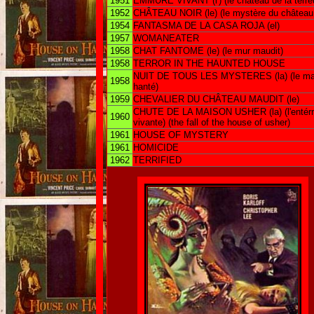
1951
EMMURE VIVANT (l') (le château de la terre
1952
CHÂTEAU NOIR (le) (le mystère du château 
1954
FANTASMA DE LA CASA ROJA (el)
1957
WOMANEATER
1958
CHAT FANTOME (le) (le mur maudit)
1958
TERROR IN THE HAUNTED HOUSE
NUIT DE TOUS LES MYSTERES (la) (le ma
1958
hanté)
1959
CHEVALIER DU CHÂTEAU MAUDIT (le)
CHUTE DE LA MAISON USHER (la) (l'entér
1960
vivante) (the fall of the house of usher)
1961
HOUSE OF MYSTERY
1961
HOMICIDE
1962
TERRIFIED