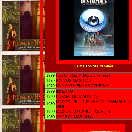
La maison des damnés
1979
PSYCHOSE PHASE 3 (le legs)
1979
POLVOS MAGICOS
1979
UNA CASA EN LAS AFUERAS
1979
INFERNO
1980
ENFANT DU DIABLE (l')
MAISON DE TOUS LES CAUCHEMARS (la) 
1980
série
1980
MAISON DU CAUCHEMAR (la)
1980
VIAJE AL MAS ALLA