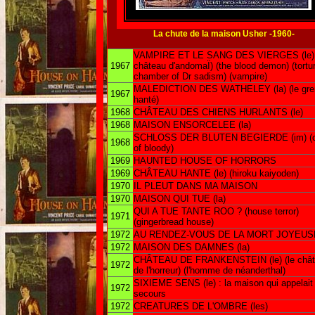
La chute de la maison Usher -1960-
VAMPIRE ET LE SANG DES VIERGES (le) 
1967
château d'andomaÏ) (the blood demon) (tortu
chamber of Dr sadism) (vampire)
MALEDICTION DES WATHELEY (la) (le gren
1967
hanté)
1968
CHÂTEAU DES CHIENS HURLANTS (le)
1968
MAISON ENSORCELEE (la)
SCHLOSS DER BLUTEN BEGIERDE (im) (c
1968
of bloody)
1969
HAUNTED HOUSE OF HORRORS
1969
CHÂTEAU HANTE (le) (hiroku kaiyoden)
1970
IL PLEUT DANS MA MAISON
1970
MAISON QUI TUE (la)
QUI A TUE TANTE ROO ? (house terror)
1971
(gingerbread house)
1972
AU RENDEZ-VOUS DE LA MORT JOYEUS
1972
MAISON DES DAMNES (la)
CHÂTEAU DE FRANKENSTEIN (le) (le châ
1972
de l'horreur) (l'homme de néanderthal)
SIXIEME SENS (le) : la maison qui appelait
1972
secours
1972
CREATURES DE L'OMBRE (les)