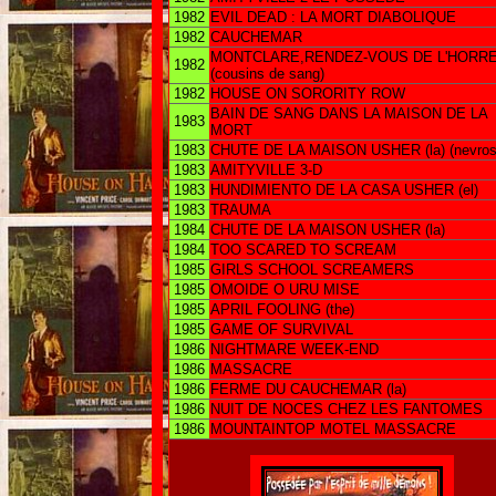
1982
EVIL DEAD : LA MORT DIABOLIQUE
1982
CAUCHEMAR
MONTCLARE,RENDEZ-VOUS DE L'HORR
1982
(cousins de sang)
1982
HOUSE ON SORORITY ROW
BAIN DE SANG DANS LA MAISON DE LA
1983
MORT
1983
CHUTE DE LA MAISON USHER (la) (nevros
1983
AMITYVILLE 3-D
1983
HUNDIMIENTO DE LA CASA USHER (el)
1983
TRAUMA
1984
CHUTE DE LA MAISON USHER (la)
1984
TOO SCARED TO SCREAM
1985
GIRLS SCHOOL SCREAMERS
1985
OMOIDE O URU MISE
1985
APRIL FOOLING (the)
1985
GAME OF SURVIVAL
1986
NIGHTMARE WEEK-END
1986
MASSACRE
1986
FERME DU CAUCHEMAR (la)
1986
NUIT DE NOCES CHEZ LES FANTOMES
1986
MOUNTAINTOP MOTEL MASSACRE