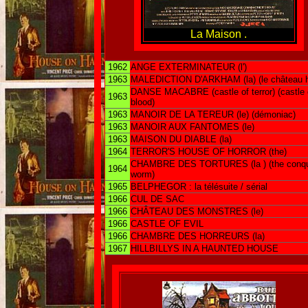
La Maison .
1962
ANGE EXTERMINATEUR (l')
1963
MALEDICTION D'ARKHAM (la) (le château h
DANSE MACABRE (castle of terror) (castle 
1963
blood)
1963
MANOIR DE LA TEREUR (le) (démoniac)
1963
MANOIR AUX FANTOMES (le)
1963
MAISON DU DIABLE (la)
1964
TERROR'S HOUSE OF HORROR (the)
CHAMBRE DES TORTURES (la ) (the conqu
1964
worm)
1965
BELPHEGOR : la télésuite / sérial
1966
CUL DE SAC
1966
CHÂTEAU DES MONSTRES (le)
1966
CASTLE OF EVIL
1966
CHAMBRE DES HORREURS (la)
1967
HILLBILLYS IN A HAUNTED HOUSE