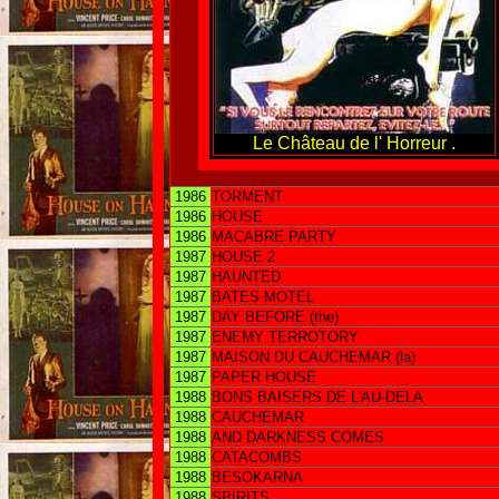
Le Château de l' Horreur .
1986
TORMENT
1986
HOUSE
1986
MACABRE PARTY
1987
HOUSE 2
1987
HAUNTED
1987
BATES MOTEL
1987
DAY BEFORE (the)
1987
ENEMY TERROTORY
1987
MAISON DU CAUCHEMAR (la)
1987
PAPER HOUSE
1988
BONS BAISERS DE L'AU-DELA
1988
CAUCHEMAR
1988
AND DARKNESS COMES
1988
CATACOMBS
1988
BESOKARNA
1988
SPIRITS