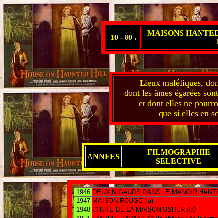
MAISONS HANTEES
10 - 80 .
ieux maléfiques, dont
L
dont les âmes égarées sont
et dont elles ne pourr
que si elles en s
FILMOGRAPHIE
ANNEES
SELECTIVE
1946
DEUX NIGAUDS DANS LE MANOIR HANT
1947
MAISON ROUGE (la)
1948
CHUTE DE LA MAISON USHER (la)