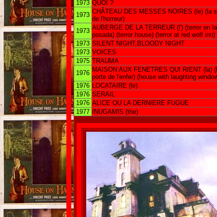
1973
QUOI ?
CHÂTEAU DES MESSES NOIRES (le) (la s
1973
de l'horreur)
AUBERGE DE LA TERREUR (l') (terror en la
1973
posada) (terror house) (terror at red wolf inn)
1973
SILENT NIGHT,BLOODY NIGHT
1973
VOICES
1975
TRAUMA
MAISON AUX FENETRES QUI RIENT (la) (
1976
porte de l'enfer) (house with laughting windo
1976
LOCATAIRE (le)
1976
SERAIL
1976
ALICE OU LA DERNIERE FUGUE
1977
INUGAMIS (the)