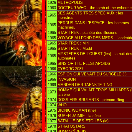
1926
METROPOLIS
1963
DOCTEUR WHO : the tomb of the cyberme
DES AGENTS TRES SPECIAUX : les
1965
monstres
PERDUS DANS L’ESPACE : les hommes
1965
machines.
1965
STAR TREK : planète des illusions
1965
VOYAGE AU FOND DES MERS : l’androïd
1965
STAR TREK : Miri
1965
STAR TREK : Mudd
MYSTERES DE L’OUEST (les) : la nuit de
1965
automates
1965
SINS OF THE FLESHAPOIDS
1966
CYBORG 2087
1966
ESPION QUI VENAIT DU SURGELE (l')
1966
INVASION
1969
MANDEN DER TAENKTE TING
HOMME QUI VALAIT TROIS MILLIARDS (l’
1973
la série
1974
DOSSIERS BRULANTS : prénom Ring
1974
WHO
1975
BIONIC WOMAN (the)
1976
SUPER JAIMIE : la série
1977
BATAILLE DES ETOILES (la)
1978
STRATOSTARS
1979
HUMANOÏDE (l')