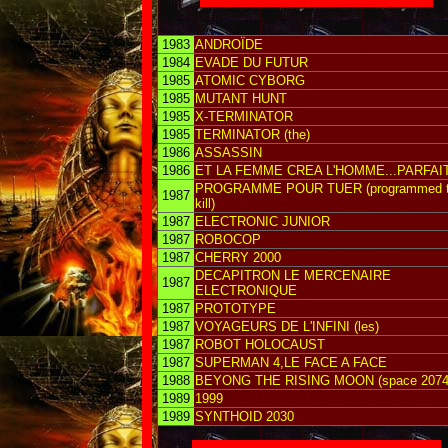
1983
ANDROÏDE
1984
EVADE DU FUTUR
1985
ATOMIC CYBORG
1985
MUTANT HUNT
1985
X-TERMINATOR
1985
TERMINATOR (the)
1986
ASSASSIN
1986
ET LA FEMME CREA L'HOMME...PARFAI
PROGRAMME POUR TUER (programmed 
1987
kill)
1987
ELECTRONIC JUNIOR
1987
ROBOCOP
1987
CHERRY 2000
DECAPITRON LE MERCENAIRE
1987
ELECTRONIQUE
1987
PROTOTYPE
1987
VOYAGEURS DE L'INFINI (les)
1987
ROBOT HOLOCAUST
1987
SUPERMAN 4,LE FACE A FACE
1988
BEYONG THE RISING MOON (space 2074
1989
1999
1989
SYNTHOID 2030