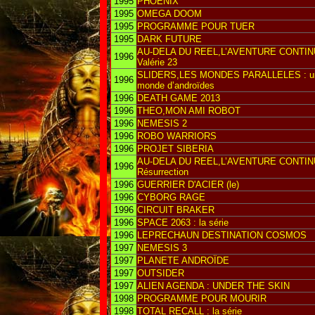
1995
PHOENIX
1995
OMEGA DOOM
1995
PROGRAMME POUR TUER
1995
DARK FUTURE
AU-DELA DU REEL,L’AVENTURE CONTIN
1996
Valérie 23
SLIDERS,LES MONDES PARALLELES : u
1996
monde d’androïdes
1996
DEATH GAME 2013
1996
THEO,MON AMI ROBOT
1996
NEMESIS 2
1996
ROBO WARRIORS
1996
PROJET SIBERIA
AU-DELA DU REEL,L’AVENTURE CONTIN
1996
Résurrection
1996
GUERRIER D'ACIER (le)
1996
CYBORG RAGE
1996
CIRCUIT BRAKER
1996
SPACE 2063 : la série
1996
LEPRECHAUN DESTINATION COSMOS
1997
NEMESIS 3
1997
PLANETE ANDROÏDE
1997
OUTSIDER
1997
ALIEN AGENDA : UNDER THE SKIN
1998
PROGRAMME POUR MOURIR
1998
TOTAL RECALL : la série