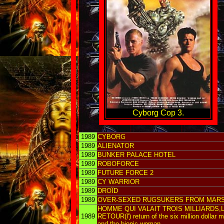
Cyborg Cop 3.
1989
CYBORG
1989
ALIENATOR
1989
BUNKER PALACE HOTEL
1989
ROBOFORCE
1989
FUTURE FORCE 2
1989
CY WARRIOR
1989
DROÏD
1989
OVER-SEXED RUGSUKERS FROM MAR
HOMME QUI VALAIT TROIS MILLIARDS,
1989
RETOUR(l') return of the six million dollar 
and the bionic woman