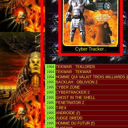
Cyber Tracker .
1994
TEKWAR : TEKLORDS
1994
TEKWAR : TEKWAR
1994
HOMME QUI VALAIT TROIS MILLIARDS (l'
1995
BACKLAH : OBLIVION 2
1995
CYBER ZONE
1995
CYBERTRACKER 2
1995
GHOST IN THE SHELL
1995
PENETRATOR 2
1995
T-REX
1995
ANDROÏDE (l')
1995
JUDGE DREDD
1995
HOMME DU FUTUR (l')