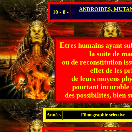
ANDROIDES, MUTA
10 - 8 -
E
tres humains ayant sub
la suite de ma
ou de reconstitution is
effet de les 
de leurs moyens phy
pourtant incurable 
des possibilités, bien 
Années
Filmographie sélective