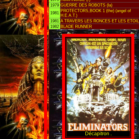
1979
GUERRE DES ROBOTS (la)
PROTECTORS,BOOK 1 (the) (angel of
1981
H.E.A.T.)
1981
A TRAVERS LES RONCES ET LES ETOI
1982
BLADE RUNNER
Décapitron .