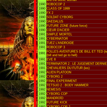
1990
ROBOCOP 2
1990
CLASS OF 1999
1990
FX 2
1990
SOLDAT CYBORG
1990
DAEDALUS
1990
FUTURE ZONE (future force)
1990
CŒUR D'ACIER
1991
SIMPLE MORTEL
1991
CYBERNATOR
1991
TUEZ L'ANDROIDE
1991
ROBOCOP 3
FOLLES AVENTURES DE BILL ET TED (le
1991
(bill and ted go to hell)
1991
EVE 8
1991
TERMINATOR 2 : LE JUGEMENT DERNI
1991
CHEVALIERS DU FUTUR (les)
1992
ALIEN PLATOON
1992
CYBORG 2
1992
FINAL EXPERIMENT
1992
TETSUO 2 : BODY HAMMER
1992
NEMESIS
1992
CYBORG COP
1992
MANDROÏD
1992
FUTURE KICK
1993
CYBORG COP 2