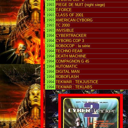
1993
PIEGE DE NUIT (night siege)
1993
T-FORCE
1993
CLASS OF 2001
1993
AMERICAN CYBORG
1993
TC 2000
1993
INVISIBLE
1994
CYBERTRACKER
1994
CYBORG COP 3
1994
ROBOCOP : la série
1994
TECHNO FEAR
1994
DEATH MACHINE
1994
COMPAGNON G 45
1994
AUTOMATIC
1994
DIGITAL MAN
1994
ROBOFLASH
1994
TEKWAR : TEKJUSTICE
1994
TEKWAR : TEKLABS