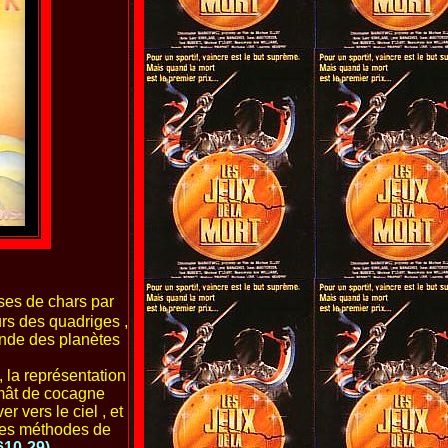
rses de chars par
urs des quadriges ,
ronde des planètes
, la représentation
 mât de cocagne
er vers le ciel , et
ères méthodes de
§10-29)
.