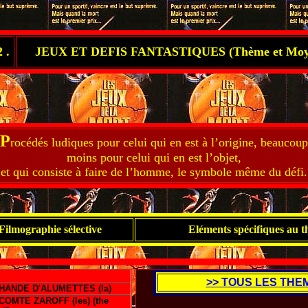
 .
JEUX ET DEFIS FANTASTIQUES (Thème et Moy
P
rocédés ludiques pour celui qui en est à l’origine, beaucoup
moins pour celui qui en est l’objet,
et qui consiste à faire de l’homme, le symbole même du défi.
Filmographie sélective
Eléments spécifiques au 
>> TOUS LES THE
HANDE D'ALUMETTES (la)
OMTE ZAROFF (les) (the