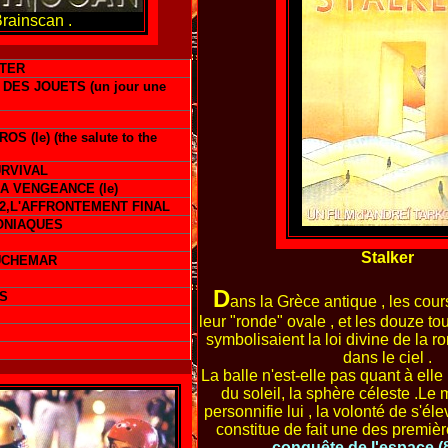
rainscan .
TER
 DES JOUETS (un jour une
S (le) (the salute to the
RVIVAL
A VENGEANCE (le)
 2,L'AFFRONTEMENT FINAL
ONIAQUES
Stalker
UCHEMAR
D
S
ans la Grèce antique , les cou
leur "ronde" ovale , et les douze to
symbolisaient la loi divine de la 
dans le ciel .
La balle n'est-elle pas quant à elle 
du soleil, la sphère céleste .Le
personnifie lui , la volonté de s'élev
constitue de fait une des premi
conquête de l'espace (