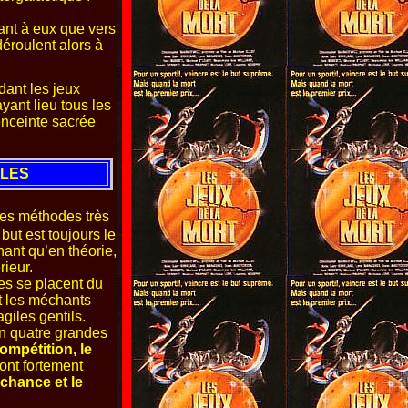
ant à eux que vers
déroulent alors à
dant les jeux
ant lieu tous les
enceinte sacrée
ILES
 les méthodes très
but est toujours le
hant qu’en théorie,
ieur.
es se placent du
nt les méchants
giles gentils.
en quatre grandes
compétition, le
ont fortement
 chance et le