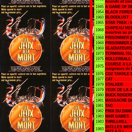
hounds of zaro
1945
A GAME OF D
1954
BLACK FORE
1960
BLOODLUST
1965
STAR TREK : le
CHAPEAU MEL
1968
meurtres au p
1968
PRISONNIER (le
1968
PRISONNIER (l
1969
GLADIATEURS (
1973
TERMINAL IS
1975
ROLLERBALL
COURSE A LA 
1975
(seigneurs de l
1976
COZ TAKHLE 
1977
CAT
1979
STALKER
1979
YEUX DE LA JU
1980
BUCK ROGERS 
1981
MASSACRE DA
1981
TAG
1982
PRIX DU DANG
1983
WAR GAMES
1983
THRILLKILL
2072,LES ME
1983
2072 A.D.)