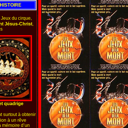
HISTOIRE
 Jeux du cirque,
nt Jésus-Christ
,
ès
et quadrige
t surtout à obtenir
ion à un rêve
la mémoire d’un