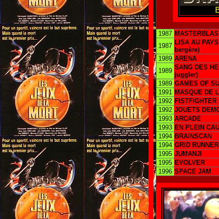
B
1987
MASTERBLAS
LISA AU PAYS
1987
bergère)
1989
ARENA
SANG DES HERO
1989
juggler)
1989
GAMES OF SU
1991
MASQUE DE L
1992
FISTFIGHTER
1992
JOUETS DEM
1993
ARCADE
1993
EN PLEIN CA
1994
BRAINSCAN
1994
GRID RUNNER
1995
JUMANJI
1995
EVOLVER
1996
SPACE JAM