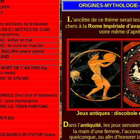
ff)
ORIGINES-MYTHOLOGIE-
EATH
ST
L
’ancêtre de ce thème serait les
s enchères de triskelion
chers à la
Rome Impériale d’ava
ON ET BOTTES DE CUIR :
voire même d’apr
rogramme.
) : échec et mat
e) : la mort en marche
les) (the peace game)
LAND
MORT DE L’AN 2000 (la)
a route)
DAT SI SPENAT
NGLE (les) (out of darkness)
: jeux olympiques
NS LE TRAIN FANTOME
Jeux antiques : discobole 
ER (le)
D
ans l’
antiquité
, les jeux servaien
la main d’une femme, l’access
RCENAIRES DU FUTUR (roma
quelconque, ou afin d’honorer 