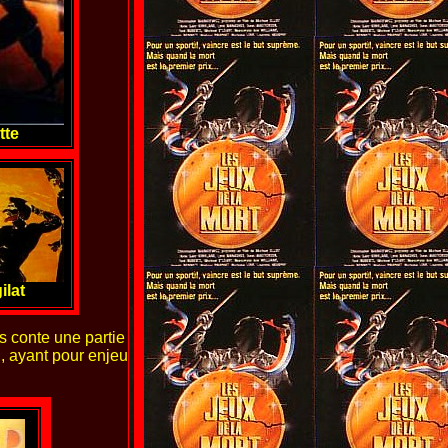
tte
ilat
 conte une partie
 , ayant pour enjeu