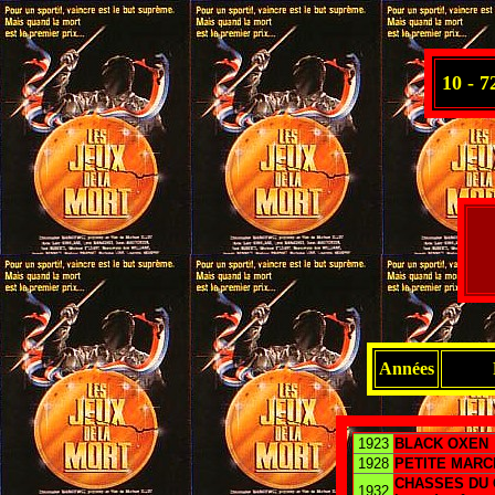
10 - 72
Années
1923
BLACK OXEN
1928
PETITE MARC
CHASSES DU C
1932