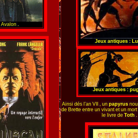
Avalon .
Jeux antiques : Lu
Jeux antiques : pug
Ainsi dés l'an VII , un
papyrus
nous
de Brette entre un vivant et un mort
le livre de
Toth
.