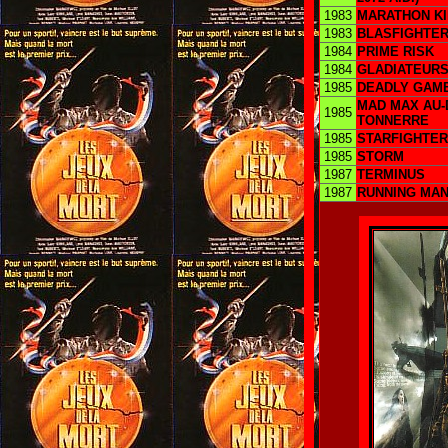
1983
MARATHON KI
1983
BLASFIGHTER
1984
PRIME RISK
1984
GLADIATEURS 
1985
DEADLY GAM
MAD MAX AU-
1985
TONNERRE
1985
STARFIGHTER
1985
STORM
1987
TERMINUS
1987
RUNNING MA