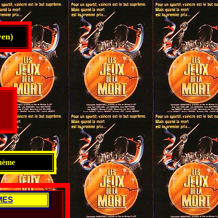
en)
thème
MES