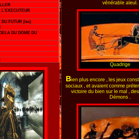
vénérable aïeul.
LLER
 L'EXECUTEUR
DU FUTUR (les)
E
DELA DU DOME DU
N
Quadrige
B
ien plus encore , les jeux const
sociaux , et avaient comme préten
victoire du bien sur le mal , de
Démons .