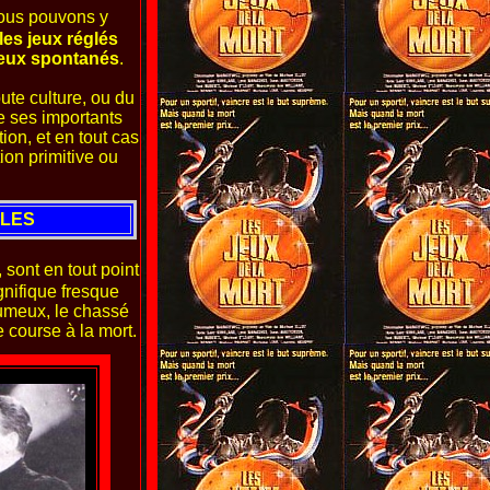
nous pouvons y
les jeux réglés
eux spontanés
.
oute culture, ou du
e ses importants
tion, et en tout cas
tion primitive ou
ILES
, sont en tout point
nifique fresque
umeux, le chassé
e course à la mort.