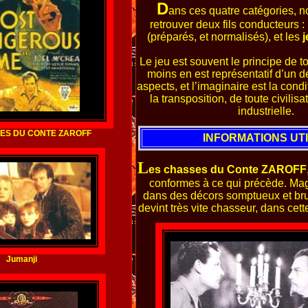
D
ans ces quatre catégories, 
retrouver deux fils conducteurs :
(préparés, et normalisés), et les
j
Le jeu est souvent le principe de t
moins en est représentatif d’un d
aspects, et l’imaginaire est la condi
la transposition, de toute civilisa
industrielle.
ES DU CONTE ZAROFF
INFORMATIONS UT
L
es chasses du Conte ZAROFF
conformes à ce qui précède. Mag
dans des décors somptueux et br
devint très vite chasseur, dans cett
Jumanji