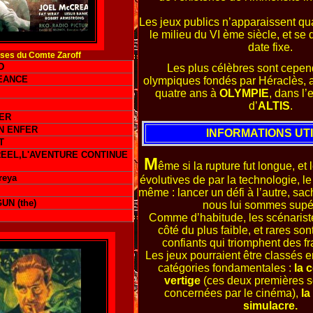
Les jeux publics n’apparaissent qu
le milieu du VI ème siècle, et se 
date fixe.
ses du Comte Zaroff
D
Les plus célèbres sont cepen
EANCE
olympiques fondés par Héraclès, ay
quatre ans à
OLYMPIE
, dans l’
d’
ALTIS
.
ER
N ENFER
INFORMATIONS UT
T
REEL,L'AVENTURE CONTINUE
M
ême si la rupture fut longue, et
reya
évolutives de par la technologie, le 
même : lancer un défi à l’autre, sac
UN (the)
nous lui sommes supér
Comme d’habitude, les scénarist
côté du plus faible, et rares so
confiants qui triomphent des fra
Les jeux pourraient être classés 
catégories fondamentales :
la 
vertige
(ces deux premières s
concernées par le cinéma),
la
simulacre.