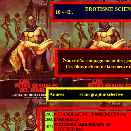
EROTISME SCIEN
10 - 42 .
S
auce d’accompagnement des genre
Ces films mettent de la semence m
Années
Filmographie sélective
1963
VIE SEXUELLE DE FRANKENSTEIN (la)
1968
BARBARELLA
FANTAISIES AMOUREUSES DE
1971
SIEGFRIED (les)