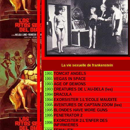
La vie sexuelle de frankenstein
1991
TOMCAT ANGELS
1991
VEGAS IN SPACE
1993
AGE OF DEMONS
1993
CREATURES DE L'AU-DELA (les)
1994
DRACULA
1994
EXORSISTER 1:L'ECOLE MAUDITE
1995
AVENTURES DE CAPTAIN ZOOM (les)
1995
BLONDES HAVE MORE GUNS
1995
PENETRATOR 2
EXORCISTER 2:L'ENFER DES
1996
INFIRMIERES