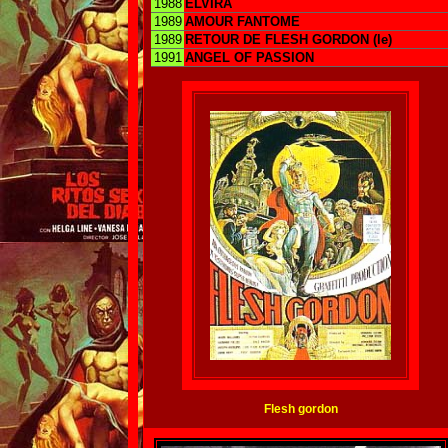
1988
ELVIRA
1989
AMOUR FANTOME
1989
RETOUR DE FLESH GORDON (le)
1991
ANGEL OF PASSION
Flesh gordon