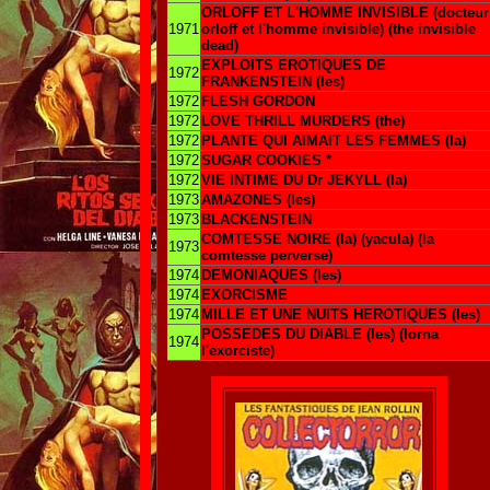
ORLOFF ET L'HOMME INVISIBLE (docteur
1971
orloff et l'homme invisible) (the invisible
dead)
EXPLOITS EROTIQUES DE
1972
FRANKENSTEIN (les)
1972
FLESH GORDON
1972
LOVE THRILL MURDERS (the)
1972
PLANTE QUI AIMAIT LES FEMMES (la)
1972
SUGAR COOKIES *
1972
VIE INTIME DU Dr JEKYLL (la)
1973
AMAZONES (les)
1973
BLACKENSTEIN
COMTESSE NOIRE (la) (yacula) (la
1973
comtesse perverse)
1974
DEMONIAQUES (les)
1974
EXORCISME
1974
MILLE ET UNE NUITS HEROTIQUES (les)
POSSEDES DU DIABLE (les) (lorna
1974
l'exorciste)