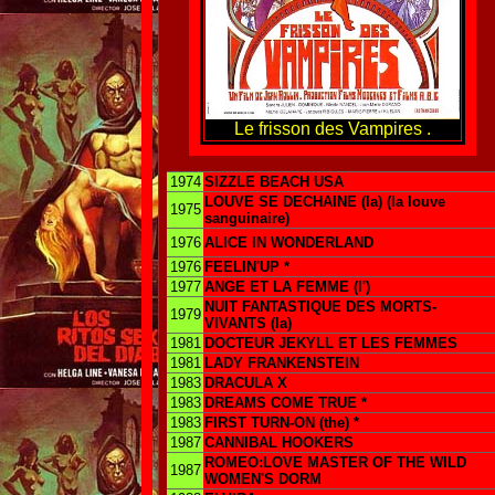
Le frisson des Vampires .
1974
SIZZLE BEACH USA
LOUVE SE DECHAINE (la) (la louve
1975
sanguinaire)
1976
ALICE IN WONDERLAND
1976
FEELIN'UP *
1977
ANGE ET LA FEMME (l')
NUIT FANTASTIQUE DES MORTS-
1979
VIVANTS (la)
1981
DOCTEUR JEKYLL ET LES FEMMES
1981
LADY FRANKENSTEIN
1983
DRACULA X
1983
DREAMS COME TRUE *
1983
FIRST TURN-ON (the) *
1987
CANNIBAL HOOKERS
ROMEO:LOVE MASTER OF THE WILD
1987
WOMEN'S DORM