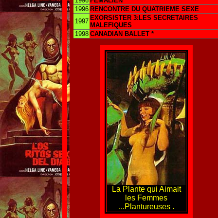
1996
FEMALIEN
1996
RENCONTRE DU QUATRIEME SEXE
EXORSISTER 3:LES SECRETAIRES
1997
MALEFIQUES
1998
CANADIAN BALLET *
La Plante qui Aimait
les Femmes
...Plantureuses .