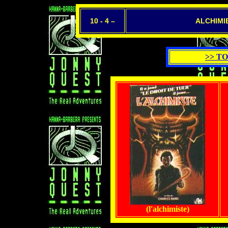
10 - 4 –
ALCHIMI
>> T
(l'alchimiste)