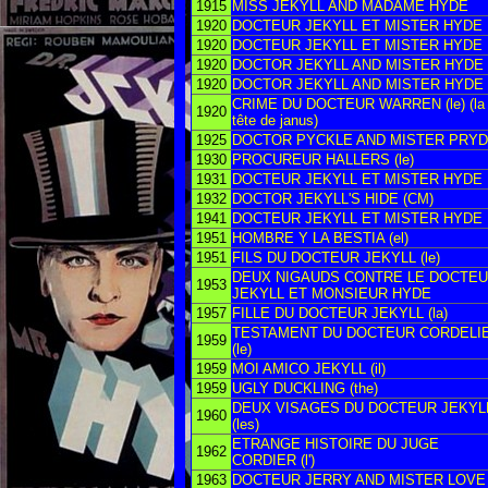
1915
MISS JEKYLL AND MADAME HYDE
1920
DOCTEUR JEKYLL ET MISTER HYDE
1920
DOCTEUR JEKYLL ET MISTER HYDE
1920
DOCTOR JEKYLL AND MISTER HYDE
1920
DOCTOR JEKYLL AND MISTER HYDE
CRIME DU DOCTEUR WARREN (le) (la
1920
tête de janus)
1925
DOCTOR PYCKLE AND MISTER PRY
1930
PROCUREUR HALLERS (le)
1931
DOCTEUR JEKYLL ET MISTER HYDE
1932
DOCTOR JEKYLL'S HIDE (CM)
1941
DOCTEUR JEKYLL ET MISTER HYDE
1951
HOMBRE Y LA BESTIA (el)
1951
FILS DU DOCTEUR JEKYLL (le)
DEUX NIGAUDS CONTRE LE DOCTE
1953
JEKYLL ET MONSIEUR HYDE
1957
FILLE DU DOCTEUR JEKYLL (la)
TESTAMENT DU DOCTEUR CORDELI
1959
(le)
1959
MOI AMICO JEKYLL (il)
1959
UGLY DUCKLING (the)
DEUX VISAGES DU DOCTEUR JEKYL
1960
(les)
ETRANGE HISTOIRE DU JUGE
1962
CORDIER (l')
1963
DOCTEUR JERRY AND MISTER LOVE