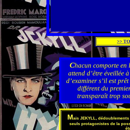
>> T
C
hacun comporte en l
attend d’être éveillée
d’examiner s’il est prêt
différent du premi
transparaît trop so
M
ais JEKYLL, dédoublements 
seuls protagonistes de la poss
ét