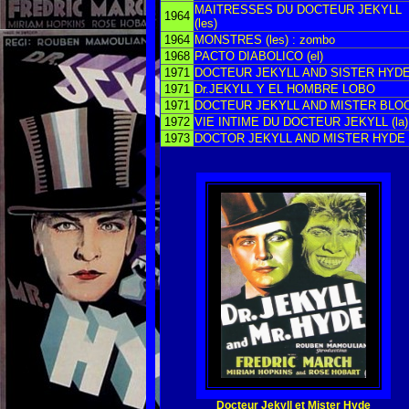
MAITRESSES DU DOCTEUR JEKYLL
1964
(les)
1964
MONSTRES (les) : zombo
1968
PACTO DIABOLICO (el)
1971
DOCTEUR JEKYLL AND SISTER HYD
1971
Dr.JEKYLL Y EL HOMBRE LOBO
1971
DOCTEUR JEKYLL AND MISTER BLO
1972
VIE INTIME DU DOCTEUR JEKYLL (la)
1973
DOCTOR JEKYLL AND MISTER HYDE
Doc
teur Jekyll et Mister Hyde