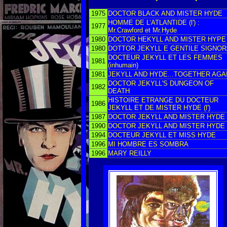
1975
DOCTOR BLACK AND MISTER HYDE
HOMME DE L’ATLANTIDE (l') :
1977
Mr.Crawford et Mr.Hyde
1980
DOCTOR HEKYLL AND MISTER HYPE
1980
DOTTOR JEKYLL E GENTILE SIGNO
DOCTEUR JEKYLL ET LES FEMMES
1981
(inhumain)
1981
JEKYLL AND HYDE...TOGETHER AGA
DOCTOR JEKYLL'S DUNGEON OF
1982
DEATH
HISTOIRE ETRANGE DU DOCTEUR
1986
JEKYLL ET DE MISTER HYDE (l')
1987
DOCTOR JEKYLL AND MISTER HYDE
1990
DOCTOR JEKYLL AND MISTER HYDE
1994
DOCTEUR JEKYLL ET MISS HYDE
1996
MI HOMBRE ES SOMBRA
1996
MARY REILLY