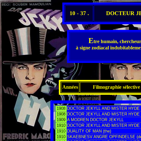
10 - 37 .
DOCTEUR JE
E
tre humain, chercheur 
à signe zodiacal indubitableme
Années
Filmographie sélective
1908
DOCTOR JEKYLL AND MISTER HYDE
1908
DOCTOR JEKYLL AND MISTER HYDE
1909
A MODREN DOCTOR JEKYLL
1910
DOCTOR JEKYLL AND MISTER HYDE
1910
DUALITY OF MAN (the)
1910
SKAEBNESV ANGRE OPFINDELSE (de