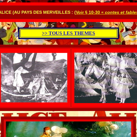
ALICE (AU PAYS DES MERVEILLES :
(
Voir § 10-30 «
contes et fable
>> TOUS LES THEMES