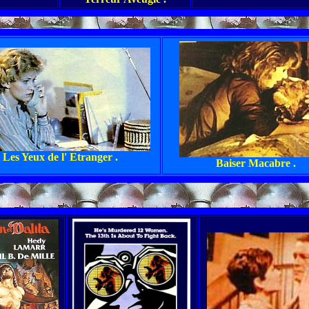
Les Yeux de l' Etranger .
Baiser Macabre .