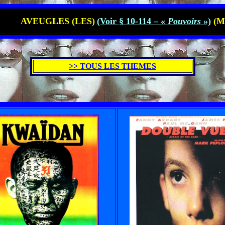
AVEUGLES (LES)
(Voir § 10-114 – «
Pouvoirs
»)
(M
>> TOUS LES THEMES