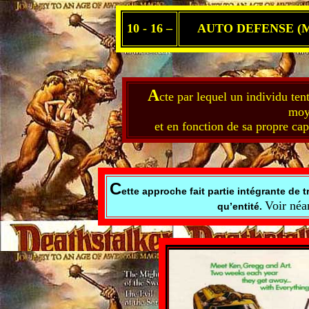
10 - 16 –
AUTO DEFENSE
(M
A
cte par lequel un individu tent
moy
et en fonction de sa propre capa
C
ette approche fait partie intégrante de 
Voir né
qu’entité.