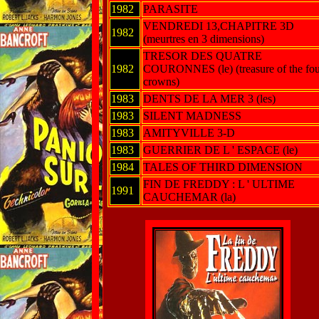
1982
PARASITE
VENDREDI 13,CHAPITRE 3D
1982
(meurtres en 3 dimensions)
TRESOR DES QUATRE
1982
COURONNES (le) (treasure of the fou
crowns)
1983
DENTS DE LA MER 3 (les)
1983
SILENT MADNESS
1983
AMITYVILLE 3-D
1983
GUERRIER DE L ' ESPACE (le)
1984
TALES OF THIRD DIMENSION
FIN DE FREDDY : L ' ULTIME
1991
CAUCHEMAR (la)