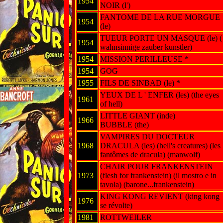
1954
NOIR (l')
FANTOME DE LA RUE MORGUE
1954
(le)
TUEUR PORTE UN MASQUE (le) (
1954
wahnsinnige zauber kunstler)
1954
MISSION PERILLEUSE *
1954
GOG
1955
FILS DE SINBAD (le) *
YEUX DE L ' ENFER (les) (the eyes
1961
of hell)
LITTLE GIANT (inde)
1966
BUBBLE (the)
VAMPIRES DU DOCTEUR
1968
DRACULA (les) (hell's creatures) (les
fantômes de dracula) (manwolf)
CHAIR POUR FRANKENSTEIN
1973
(flesh for frankenstein) (il mostro e in
tavola) (barone...frankenstein)
KING KONG REVIENT (king kong
1976
se révolte)
1981
ROTTWEILER