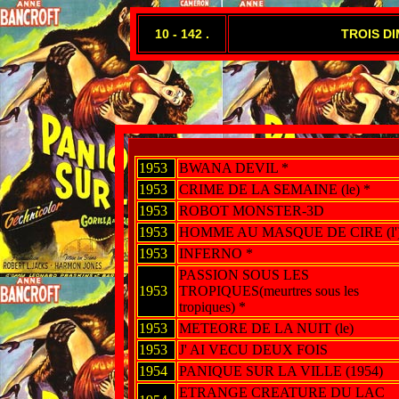
10 - 142 .
TROIS DI
1953
BWANA DEVIL *
1953
CRIME DE LA SEMAINE (le) *
1953
ROBOT MONSTER-3D
1953
HOMME AU MASQUE DE CIRE (l'
1953
INFERNO *
PASSION SOUS LES
1953
TROPIQUES(meurtres sous les
tropiques) *
1953
METEORE DE LA NUIT (le)
1953
J' AI VECU DEUX FOIS
1954
PANIQUE SUR LA VILLE (1954)
ETRANGE CREATURE DU LAC