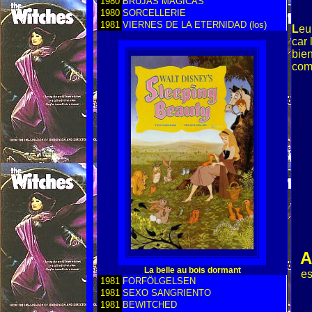
1980
BRUJAS MAGICAS
1980
SORCELLERIE
1981
VIERNES DE LA ETERNIDAD (los)
L
eu
car 
bien
com
A
La belle au bois dormant
es
1981
FORFÖLGELSEN
1981
SEXO SANGRIENTO
1981
BEWITCHED