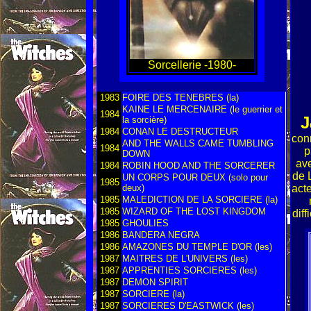
Sorcellerie -1980-
1983
FOIRE DES TENEBRES (la)
KAINE LE MERCENAIRE (le guerrier et
1984
J
la sorcière)
1984
CONAN LE DESTRUCTEUR
con
AND THE WALLS CAME TUMBLING
1984
p
DOWN
av
1984
ROBIN HOOD AND THE SORCERER
de 
UN CORPS POUR DEUX (solo pour
1985
deux)
act
1985
MALEDICTION DE LA SORCIERE (la)
1985
WIZARD OF THE LOST KINGDOM
diff
1985
GHOULIES
1986
BANDERA NEGRA
1986
AMAZONES DU TEMPLE D'OR (les)
1987
MAITRES DE L'UNIVERS (les)
1987
APPRENTIES SORCIERES (les)
1987
DEMON SPIRIT
1987
SORCIERE (la)
1987
SORCIERES D'EASTWICK (les)