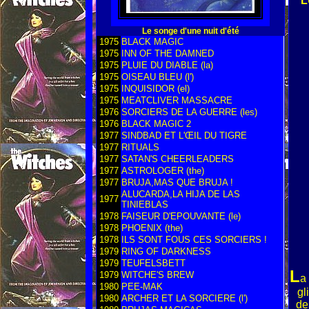
L
Le songe d'une nuit d'été
1975
BLACK MAGIC
1975
INN OF THE DAMNED
1975
PLUIE DU DIABLE (la)
1975
OISEAU BLEU (l')
1975
INQUISIDOR (el)
1975
MEATCLIVER MASSACRE
1976
SORCIERS DE LA GUERRE (les)
1976
BLACK MAGIC 2
1977
SINDBAD ET L'ŒIL DU TIGRE
1977
RITUALS
1977
SATAN'S CHEERLEADERS
1977
ASTROLOGER (the)
1977
BRUJA,MAS QUE BRUJA !
ALUCARDA,LA HIJA DE LAS
1977
TINIEBLAS
1978
FAISEUR D'EPOUVANTE (le)
1978
PHOENIX (the)
1978
ILS SONT FOUS CES SORCIERS !
1979
RING OF DARKNESS
1979
TEUFELSBETT
L
1979
WITCHE'S BREW
a
1980
PEE-MAK
gl
1980
ARCHER ET LA SORCIERE (l')
de