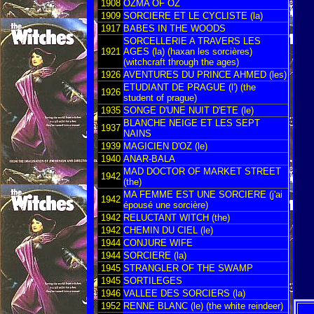
1908
OZMA OF OZ
1909
SORCIERE ET LE CYCLISTE (la)
1917
BABES IN THE WOODS
SORCELLERIE A TRAVERS LES
1921
AGES (la) (haxan les sorcières)
(witchcraft through the ages)
1926
AVENTURES DU PRINCE AHMED (les)
ETUDIANT DE PRAGUE (l') (the
1926
student of prague)
1935
SONGE D'UNE NUIT D'ETE (le)
BLANCHE NEIGE ET LES SEPT
1937
NAINS
1939
MAGICIEN D'OZ (le)
1940
ANAR-BALA
MAD DOCTOR OF MARKET STREET
1942
(the)
MA FEMME EST UNE SORCIERE (j'ai
1942
épousé une sorcière)
1942
RELUCTANT WITCH (the)
1942
CHEMIN DU CIEL (le)
1944
CONJURE WIFE
1944
SORCIERE (la)
1945
STRANGLER OF THE SWAMP
1945
SORTILEGES
1946
VALLEE DES SORCIERS (la)
1952
RENNE BLANC (le) (the white reindeer)