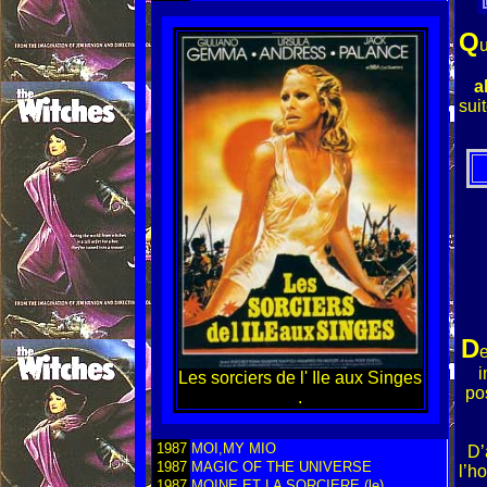
Q
u
a
suit
D
e
i
Les sorciers de l' Ile aux Singes
po
.
1987
MOI,MY MIO
D’
1987
MAGIC OF THE UNIVERSE
l’ho
1987
MOINE ET LA SORCIERE (le)