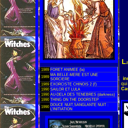
L
a
1989
FORET ANIMEE (la)
MA BELLE-MERE EST UNE
1989
in
SORCIERE
qui
1989
EXORCISTE CHINOIS 2 (l')
Ca
1990
SAILOR ET LULA
1990
AU-DELA DES TENEBRES (darkness)
1990
THING ON THE DOORSTEP
DOUCE NUIT,SANGLANTE NUIT :
1990
L'INITIATION