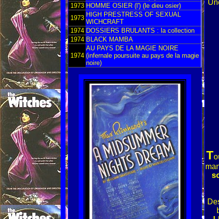
Une
1973
HOMME OSIER (l') (le dieu osier)
HIGH PRESTRESS OF SEXUAL
1973
WICHCRAFT
1974
DOSSIERS BRULANTS : la collection
1974
BLACK MAMBA
AU PAYS DE LA MAGIE NOIRE
1974
(infernale poursuite au pays de la magie
noire)
T
o
man
so
Des