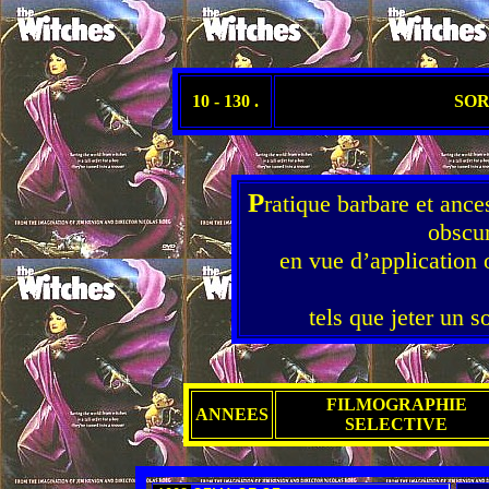
10 - 130 .
SOR
P
ratique barbare et ance
obscur
en vue d’application o
tels que jeter un 
FILMOGRAPHIE
ANNEES
SELECTIVE