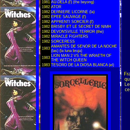
1981
AU-DELA (l') (the beyong)
1982
ATOR
1982
DERNIERE LICORNE (la)
1982
EPEE SAUVAGE (l')
1982
APPRENTI SORCIER (l')
1982
BRISBY ET LE SECRET DE NIMH
1982
DEVON'SVILLE TERROR (the)
1982
MIRACLE FIGHTERS
1982
SORCERESS
AMANTES DE SENOR DE LA NOCHE
1983
(las) (la luna bruja)
LION MAN 2 VS.THE WRAETH OF
1983
THE WITCH QUEEN
1983
TESORO DE LA DIOSA BLANCA (el)
Fra
qu
Le
ce