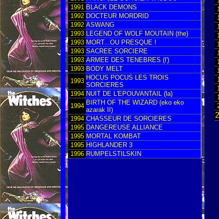
1991
BLACK DEMONS
1992
DOCTEUR MORDRID
1992
ASWANG
1993
LEGEND OF WOLF MOUTAIN (the)
1993
MORT...OU PRESQUE !
1993
SACREE SORCIERE
1993
ARMEE DES TENEBRES (l')
1993
BODY MELT
HOCUS POCUS LES TROIS
1993
SORCIERES
1994
NUIT DE L'EPOUVANTAIL (la)
BIRTH OF THE WIZARD (eko eko
1994
azarak II)
1994
CHASSEUR DE SORCIERES
1995
DANGEREUSE ALLIANCE
1995
MORTAL KOMBAT
1995
HIGHLANDER 3
1996
RUMPELSTILSKIN