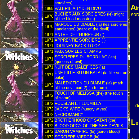
sorcières)
A
i
1969
VALERIE A TYDEN DIVU
BUCHER AUX SORCIERES (le) (night
sor
1970
of the blood monsters)
MARQUE DU DIABLE (la) (les sorcières
1970
sanglantes) (mark of the devil)
1971
ANTRE DE L'HORREUR (l')
1971
APPRENTIE SORCIERE (l')
1971
JOURNEY BACK TO OZ
1971
PAIX SUR LES CHAMPS
SORCIERES DU BORD LAC (les)
1971
(queens of evil)
1971
NUIT DES MALEFICES (la)
UNE FILLE SU UN BALAI (la fille sur un
1971
balai)
MALEDICTION DU DIABLE (la) (mark
1972
of the devil,part 2) (la torture)
TOUCH OF MELISSA (the) (the touch
1972
of satan)
1972
ROUSLAN ET LUDMILLA
d
1972
JACK'S WIFE (hungry wives)
1972
NECROMANCY
1972
BROTHERHOOD OF SATAN (the)
L
1972
BLOOD ORGY OF THE SHE DEVILS
1972
BARON VAMPIRE (le) (baron blood)
1972
SORCIERE VIERGE (la)