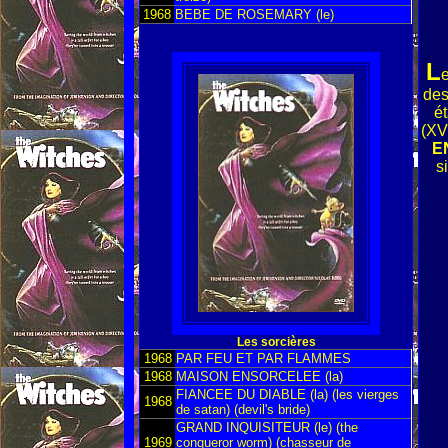
1968
BEBE DE ROSEMARY (le)
L
e
des
ét
(XV
E
s
Les sorcières
1968
PAR FEU ET PAR FLAMMES
1968
MAISON ENSORCELEE (la)
FIANCEE DU DIABLE (la) (les vierges
1968
de satan) (devil's bride)
GRAND INQUISITEUR (le) (the
1969
conqueror worm) (chasseur de