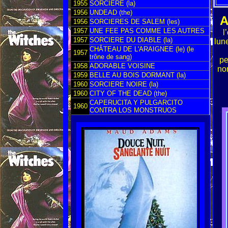
1955
SORCIERE (la)
1956
UNDEAD (the)
1956
SORCIERES DE SALEM (les)
1957
UNE FEE PAS COMME LES AUTRES
l
1957
SORCIERE DU DIABLE (la)
lun
CHÂTEAU DE L'ARAIGNEE (le) (le
1957
trône de sang)
pe
1958
ADORABLE VOISINE
non
1959
BELLE AU BOIS DORMANT (la)
1960
SORCIERE NOIRE (la)
1960
CITY OF THE DEAD (the)
CAPERUCITA Y PULGARCITO
1960
CONTRA LOS MONSTRUOS