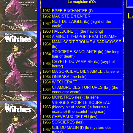
Le magicien d'Oz
1961
EPEE ENCHANTEE (l')
L
1962
MACISTE EN ENFER
NUIT DE L'AIGLE (la) (night of the
1962
eagle)
1963
HALLUCINE (l') (the haunting)
1963
A MINUIT,J'EMPORTERAI TON AME
MANUSCRIT TROUVE A SARAGOSSE
1964
(le)
SORCIERE SANGLANTE (la) (the long
1964
hair of death)
CRYPTE DU VAMPIRE (la) (crypt of
1964
horror)
1964
MA SORCIERE BIEN AIMEE : la série
1964
ONIBABA (the hole)
1964
WITCHCRAFT
CHAMBRE DES TORTURES (la ) (the
1964
conqueror worm)
1965
MONSTRES (les) : la série
VIERGES POUR LE BOURREAU
1965
(bloody pit of horror) (le bourreau
ecarlate) (the scarlet hangman)
1966
CHEVEAUX DE FEU (les)
1966
SORCIERES (les)
ŒIL DU MALIN (l') (le mystère des
1967
treize)