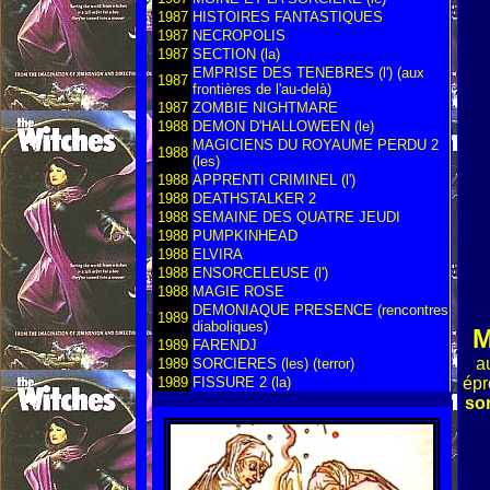
1987
HISTOIRES FANTASTIQUES
1987
NECROPOLIS
1987
SECTION (la)
EMPRISE DES TENEBRES (l') (aux
1987
frontières de l'au-delà)
1987
ZOMBIE NIGHTMARE
1988
DEMON D'HALLOWEEN (le)
MAGICIENS DU ROYAUME PERDU 2
1988
(les)
1988
APPRENTI CRIMINEL (l')
1988
DEATHSTALKER 2
1988
SEMAINE DES QUATRE JEUDI
1988
PUMPKINHEAD
1988
ELVIRA
1988
ENSORCELEUSE (l')
1988
MAGIE ROSE
DEMONIAQUE PRESENCE (rencontres
1989
diaboliques)
1989
FARENDJ
a
1989
SORCIERES (les) (terror)
1989
FISSURE 2 (la)
épr
sor