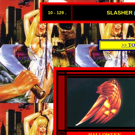
SLASHER
10 - 129 .
>> T
HALLOWEEN