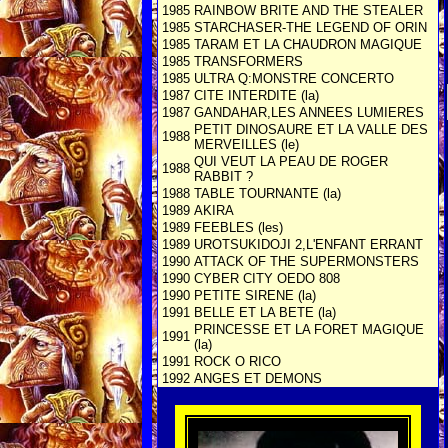
1985
RAINBOW BRITE AND THE STEALER
1985
STARCHASER-THE LEGEND OF ORIN
1985
TARAM ET LA CHAUDRON MAGIQUE
1985
TRANSFORMERS
1985
ULTRA Q:MONSTRE CONCERTO
1987
CITE INTERDITE (la)
1987
GANDAHAR,LES ANNEES LUMIERES
PETIT DINOSAURE ET LA VALLE DES
1988
MERVEILLES (le)
QUI VEUT LA PEAU DE ROGER
1988
RABBIT ?
1988
TABLE TOURNANTE (la)
1989
AKIRA
1989
FEEBLES (les)
1989
UROTSUKIDOJI 2,L'ENFANT ERRANT
1990
ATTACK OF THE SUPERMONSTERS
1990
CYBER CITY OEDO 808
1990
PETITE SIRENE (la)
1991
BELLE ET LA BETE (la)
PRINCESSE ET LA FORET MAGIQUE
1991
(la)
1991
ROCK O RICO
1992
ANGES ET DEMONS