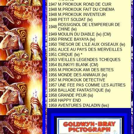
1947
M.PROKOUK ROND DE CUIR
1948
M.PROKOUK FAIT DU CINEMA
1948
M.PROKOUK INVENTEUR
1948
PETIT SOLDAT (le)
ROSSIGNOL DE L'EMPEREUR DE
1948
CHINE (le)
1949
MOULIN DU DIABLE (le) (CM)
1950
PRINCE BAYAYA (le)
1950
TRESOR DE L'ILE AUX OISEAUX (le)
1951
ALICE AU PAYS DES MERVEILLES
1951
CIRQUE (le) *
1953
VIEILLES LEGENDES TCHEQUES
1954
BLINKIYI BLANK (CM)
1955
M.PROKOUK AMI DES BETES
1956
MONDE DES ANIMAUX (le)
1957
M.PROKOUK DETECTIVE
1957
UNE FEE PAS COMME LES AUTRES
1958
BALLADE FANTASTIQUE (la)
1958
GRANDE PEUR (la)
1958
HAPPY END
1959
AVENTURES D'ALADIN (les)