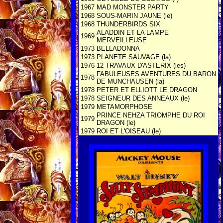
1967
MAD MONSTER PARTY
1968
SOUS-MARIN JAUNE (le)
1968
THUNDERBIRDS SIX
ALADDIN ET LA LAMPE
1969
MERVEILLEUSE
1973
BELLADONNA
1973
PLANETE SAUVAGE (la)
1976
12 TRAVAUX D'ASTERIX (les)
FABULEUSES AVENTURES DU BARON
1978
DE MUNCHAUSEN (la)
1978
PETER ET ELLIOTT LE DRAGON
1978
SEIGNEUR DES ANNEAUX (le)
1979
METAMORPHOSE
PRINCE NEHZA TRIOMPHE DU ROI
1979
DRAGON (le)
1979
ROI ET L'OISEAU (le)