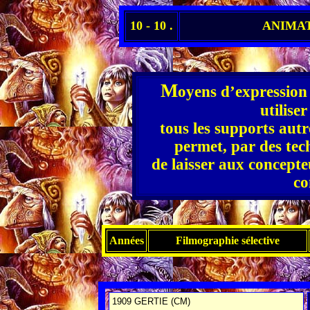
10 - 10 .
ANIMAT
M
oyens d’expression 
utilise
tous les supports autr
permet, par des tech
de laisser aux concepte
co
Années
Filmographie sélective
1909
GERTIE (CM)