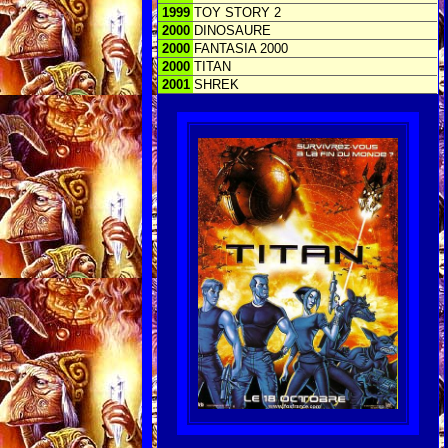
1999
TOY STORY 2
2000
DINOSAURE
2000
FANTASIA 2000
2000
TITAN
2001
SHREK