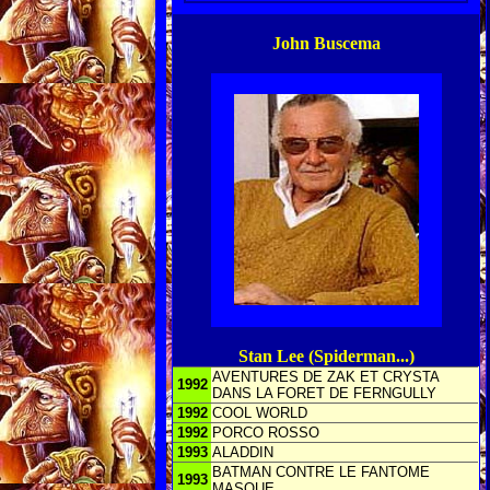
John Buscema
Stan Lee (Spiderman...)
AVENTURES DE ZAK ET CRYSTA
1992
DANS LA FORET DE FERNGULLY
1992
COOL WORLD
1992
PORCO ROSSO
1993
ALADDIN
BATMAN CONTRE LE FANTOME
1993
MASQUE