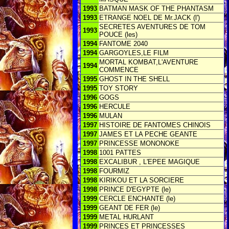
1993
BATMAN MASK OF THE PHANTASM
1993
ETRANGE NOEL DE Mr.JACK (l')
SECRETES AVENTURES DE TOM
1993
POUCE (les)
1994
FANTOME 2040
1994
GARGOYLES,LE FILM
MORTAL KOMBAT,L'AVENTURE
1994
COMMENCE
1995
GHOST IN THE SHELL
1995
TOY STORY
1996
GOGS
1996
HERCULE
1996
MULAN
1997
HISTOIRE DE FANTOMES CHINOIS
1997
JAMES ET LA PECHE GEANTE
1997
PRINCESSE MONONOKE
1998
1001 PATTES
1998
EXCALIBUR , L'EPEE MAGIQUE
1998
FOURMIZ
1998
KIRIKOU ET LA SORCIERE
1998
PRINCE D'EGYPTE (le)
1999
CERCLE ENCHANTE (le)
1999
GEANT DE FER (le)
1999
METAL HURLANT
1999
PRINCES ET PRINCESSES