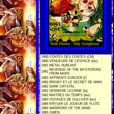
Walt Disney : Silly Symphony .
1980
CONTES DES CONTES (CM)
1980
VENGEURS DE L'ESPACE (les)
1981
METAL HURLANT
REVENGE OF THE MYSTERONS
1981
FROM MARS
1982
APPRENTI SORCIER (l')
1982
BRISBY ET LE SECRET DE NIMH
1982
DARK CRYSTAL
1982
DERNIERE LICORNE (la)
1982
MAITRES DU TEMPS (les)
1983
VOYAGES DE GULLIVER (les)
1984
KRYSAR LE JOUEUR DE FLUTE
1984
WARRIORS OF THE WIND
1985
GWEN