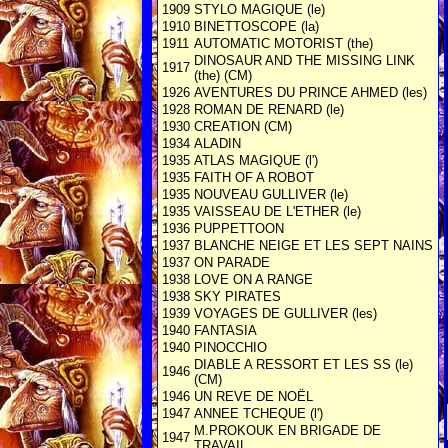
1909
STYLO MAGIQUE (le)
1910
BINETTOSCOPE (la)
1911
AUTOMATIC MOTORIST (the)
DINOSAUR AND THE MISSING LINK
1917
(the) (CM)
1926
AVENTURES DU PRINCE AHMED (les)
1928
ROMAN DE RENARD (le)
1930
CREATION (CM)
1934
ALADIN
1935
ATLAS MAGIQUE (l')
1935
FAITH OF A ROBOT
1935
NOUVEAU GULLIVER (le)
1935
VAISSEAU DE L'ETHER (le)
1936
PUPPETTOON
1937
BLANCHE NEIGE ET LES SEPT NAINS
1937
ON PARADE
1938
LOVE ON A RANGE
1938
SKY PIRATES
1939
VOYAGES DE GULLIVER (les)
1940
FANTASIA
1940
PINOCCHIO
DIABLE A RESSORT ET LES SS (le)
1946
(CM)
1946
UN REVE DE NOËL
1947
ANNEE TCHEQUE (l')
M.PROKOUK EN BRIGADE DE
1947
TRAVAIL