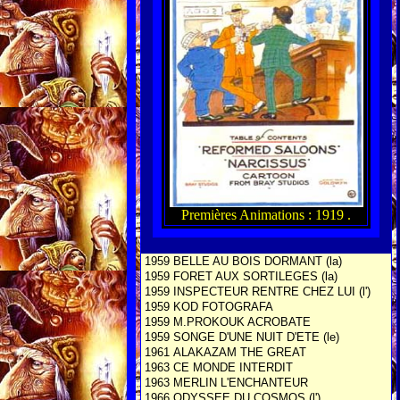
Premières Animations : 1919 .
1959
BELLE AU BOIS DORMANT (la)
1959
FORET AUX SORTILEGES (la)
1959
INSPECTEUR RENTRE CHEZ LUI (l')
1959
KOD FOTOGRAFA
1959
M.PROKOUK ACROBATE
1959
SONGE D'UNE NUIT D'ETE (le)
1961
ALAKAZAM THE GREAT
1963
CE MONDE INTERDIT
1963
MERLIN L'ENCHANTEUR
1966
ODYSSEE DU COSMOS (l')