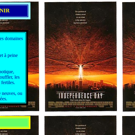
NIR
 les domaines
et à peine
botique,
uffler, les
fertiles.
e neuves, ou
ées.