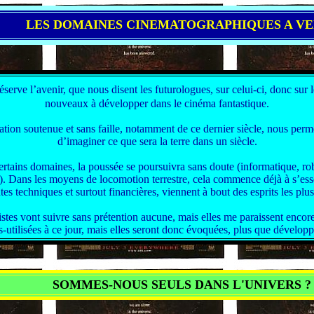
LES DOMAINES CINEMATOGRAPHIQUES A VE
éserve l’avenir, que nous disent les futurologues, sur celui-ci, donc sur
nouveaux à développer dans le cinéma fantastique.
ation soutenue et sans faille, notamment de ce dernier siècle, nous perm
d’imaginer ce que sera la terre dans un siècle.
rtains domaines, la poussée se poursuivra sans doute (informatique, ro
.). Dans les moyens de locomotion terrestre, cela commence déjà à s’esso
tes techniques et surtout financières, viennent à bout des esprits les plus 
stes vont suivre sans prétention aucune, mais elles me paraissent encor
s-utilisées à ce jour, mais elles seront donc évoquées, plus que développ
SOMMES-NOUS SEULS DANS L'UNIVERS ?