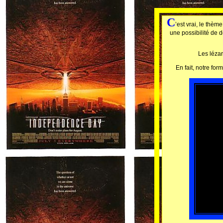
C
’est vrai, le thè
une possibilité de 
Les lézar
En fait, notre fo