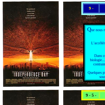
9 -
Q
ue nous r
L’accélér
Dans ce
biologie..
contrain
Quelques pi
sou
9 - 5 -