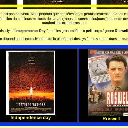
me n’est pas nouveau. Mais pendant que des télescopes géants scrutent quelques coi
détection de plusieurs milliards de canaux, nous en sommes toujours à tenter de de
auraient ces extra-terrestres.
ds, style “
Independence Day
”, ou “ les grosses têtes à petit corps
” genre
Roswell
rme dépend quasi exclusivement de la planète, et des systèmes solaires dans lesqu
Independence day
Roswell