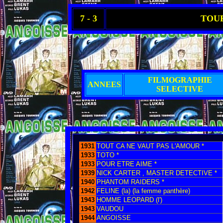
7 - 3
TOUR
FILMOGRAPHIE
ANNEES
SELECTIVE
1931
TOUT CA NE VAUT PAS L'AMOUR *
1933
TOTO *
1933
POUR ETRE AIME *
1939
NICK CARTER , MASTER DETECTIVE *
1940
PHANTOM RAIDERS *
1942
FELINE (la) (la femme panthère)
1943
HOMME LEOPARD (l')
1943
VAUDOU
1944
ANGOISSE