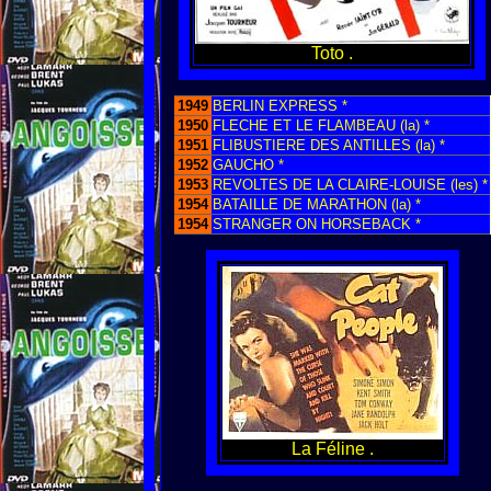
Toto .
1949
BERLIN EXPRESS *
1950
FLECHE ET LE FLAMBEAU (la) *
1951
FLIBUSTIERE DES ANTILLES (la) *
1952
GAUCHO *
1953
REVOLTES DE LA CLAIRE-LOUISE (les) *
1954
BATAILLE DE MARATHON (la) *
1954
STRANGER ON HORSEBACK *
La Féline .