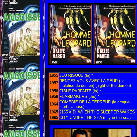
1955
JEU RISQUE (le) *
RENDEZ-VOUS AVEC LA PEUR ( le
1957
maléfice du démon) (night of the demon)
1958
CIBLE PARFAITE (la) *
1958
FEARMAKERS (the) *
COMEDIE DE LA TERREUR (le croque-
1964
mort s'amuse)
1965
2165 A.D. WHEN THE SLEEPER WAKES
1965
CITY UNDER THE SEA (city in the sea)