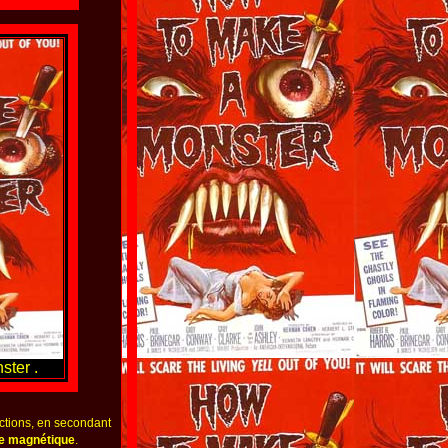
ter .
ctions, en secondant
e magnétique
.