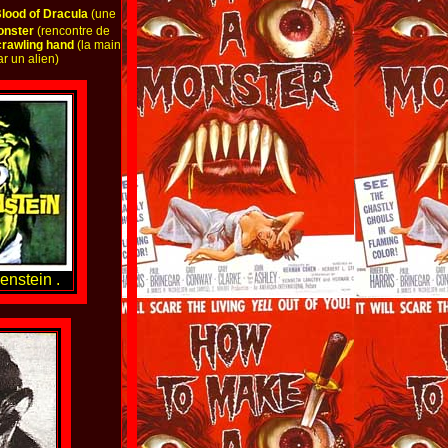
lood of Dracula
(une
onster
(rencontre de
crawling hand
(la main
r un alien)
enstein .