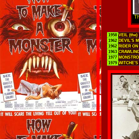
Th
1958
VEIL (the)
1962
DEVIL'S M
1962
RIDER ON
1963
CRAWLING
1977
MONSTRO
1979
WITCHE'S