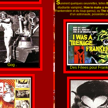
S
uivirent quelques oeuvrettes, telles
B
étudiante vampire),
How to make a m
Frankenstein et du loup-garou), ou
The 
d’un astronaute, possédée pa
Gog .
Des Filees pour Frank