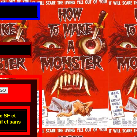
e SF et
if et sans