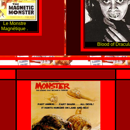
Le Monstre
Magnétique .
Blood of Dracula