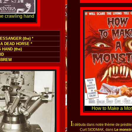
e crawling hand
ESSANGER (the) *
 A DEAD HORSE *
 HAND (the)
ID
 BREW
How to Make a Mons
I
l débuta dans notre thème de prédile
Curt SIODMAK, dans
Le monstr