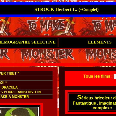
STROCK Herbert L. (
)
~Complet
ILMOGRAPHIE SELECTIVE
ELEMENTS
ER TIBET *
Tous les films :
XI *
F DRACULA
ES POUR FRANKENSTEIN
S
MAKE A MONSTER
érieux bricoleur d
Fantastique , imaginat
complexe .