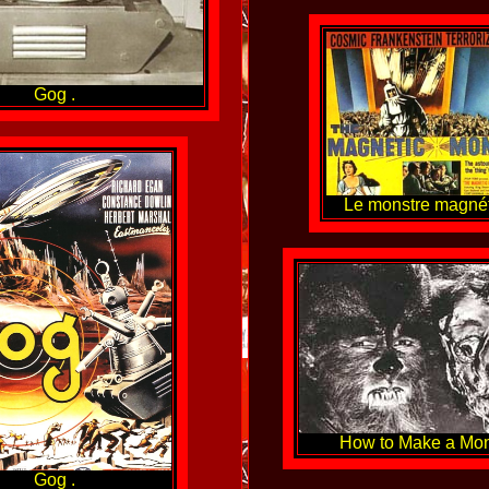
Gog .
Le monstre magné
How to Make a Mons
Gog .