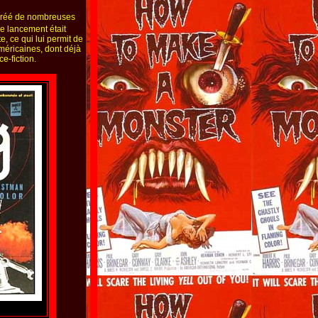
créé de nombreuses
de lancement était
, ce qui lui permit de
méricaines, dont déjà
e-fiction.