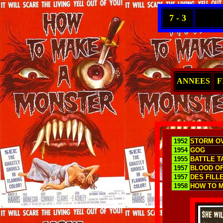
7 - 3
ANNEES
F
1952
STORM OV
1954
GOG
1955
BATTLE TA
1957
BLOOD O
1957
DES FILL
1958
HOW TO 