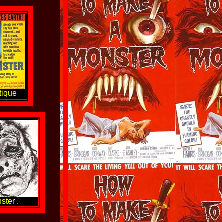
tique
ter .