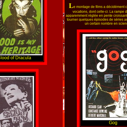
L
e montage de films a décidément 
vocations, dont celle-ci. La rampe 
apparemment réglée en pente croissante
tourner quelques épisodes de séries a
un certain nombre en scienc
lood of Dracula
Gog