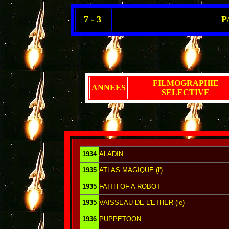
7 - 3
P
FILMOGRAPHIE
ANNEES
SELECTIVE
1934
ALADIN
1935
ATLAS MAGIQUE (l')
1935
FAITH OF A ROBOT
1935
VAISSEAU DE L'ETHER (le)
1936
PUPPETOON