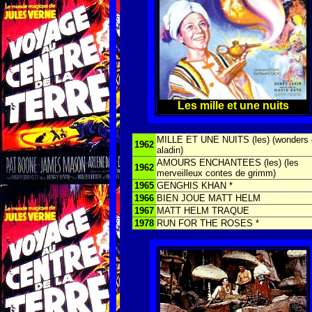
Les mille et une nuits
MILLE ET UNE NUITS (les) (wonders 
1962
aladin)
AMOURS ENCHANTEES (les) (les
1962
merveilleux contes de grimm)
1965
GENGHIS KHAN *
1966
BIEN JOUE MATT HELM
1967
MATT HELM TRAQUE
1978
RUN FOR THE ROSES *