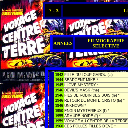
7 - 3
L
FILMOGRAPHIE
ANNEES
SELECTIVE
1942
FILLE DU LOUP-GAROU (la)
1944
SEARGENT MIKE *
1945
I LOVE MYSTERY *
1946
DEVIL'S MASK (the)
1946
FILS DE ROBIN DES BOIS (le) *
1946
RETOUR DE MONTE CRISTO (le) *
1946
UNKNOWN *
1950
ENGIN MYSTERIEUX (l') *
1955
ARMURE NOIRE (l') *
1959
VOYAGE AU CENTRE DE LA TERRE
1960
CES FOLLES FILLES D'EVE *