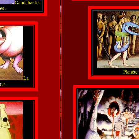
Gandahar les
es .
Planète
La
ge .