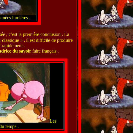
nnées lumières .
ée , c’est la première conclusion . La
classique » , il est difficile de produire
 rapidement .
drice du savoir
faire français .
Les
du temps .