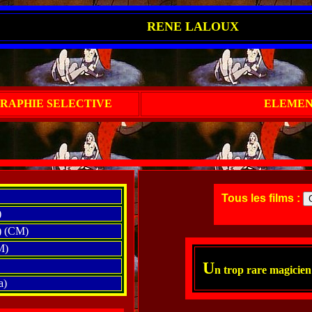
RENE LALOUX
RAPHIE SELECTIVE
ELEMEN
Tous les films :
)
) (CM)
M)
U
n trop rare magicien
a)