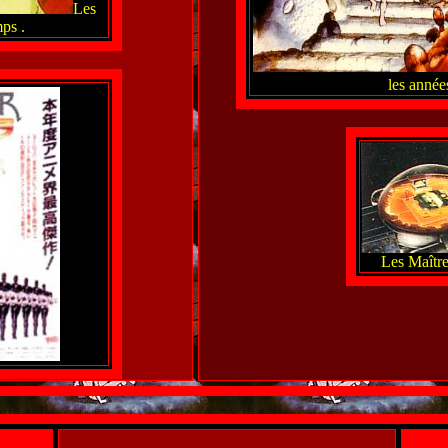
Les
ps .
les année
Les Maître