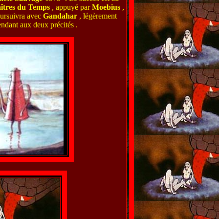
îtres du Temps
, appuyé par
Moebius
,
poursuivra avec
Gandahar
, légèrement
endant aux deux précités .