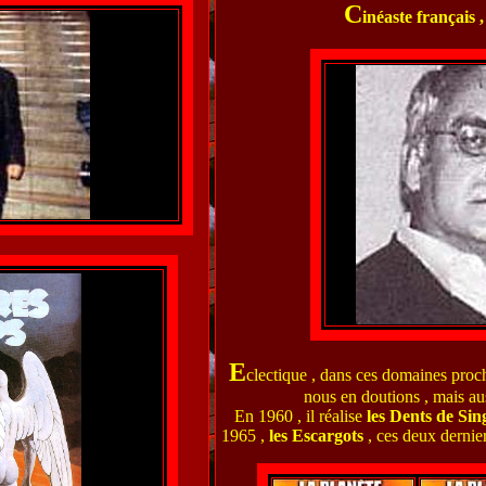
C
inéaste français ,
E
clectique , dans ces domaines proch
nous en doutions , mais aus
En 1960 , il réalise
les Dents de Sin
1965 ,
les Escargots
, ces deux dernie