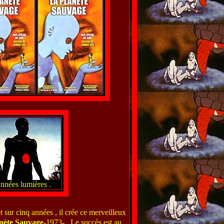
nnées lumières .
 sur cinq années , il crée ce merveilleux
anète Sauvage
-1973- . Le succès est au