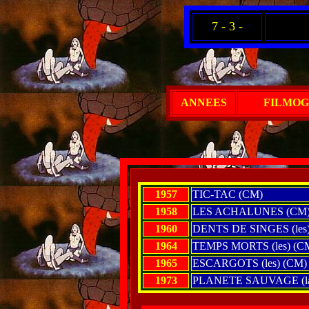
7 - 3 -
ANNEES
FILMOG
1957
TIC-TAC (CM)
1958
LES ACHALUNES (CM
1960
DENTS DE SINGES (les
1964
TEMPS MORTS (les) (C
1965
ESCARGOTS (les) (CM)
1973
PLANETE SAUVAGE (l