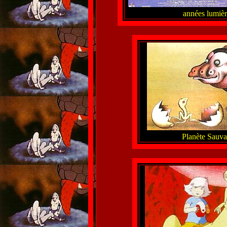
années lumièr
Planète Sauva