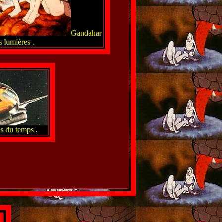
Gandahar
s lumières .
s du temps .