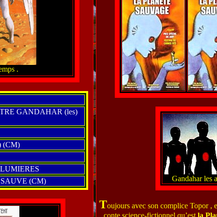
emps .
RE GANDAHAR (les)
 (CM)
 LUMIERES
Gandahar les a
SAUVE (CM)
T
oujours avec son complice Topor , et
conte science-fictionnel qu’est
la Pl