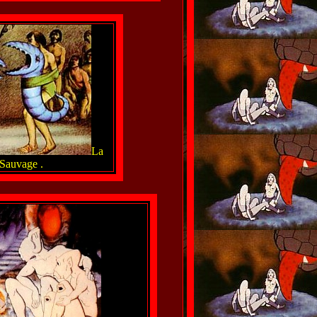
La
 Sauvage .