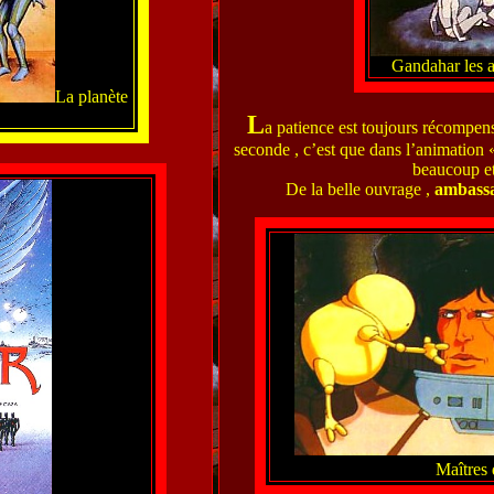
Gandahar les a
La planète
L
a patience est toujours récompens
seconde , c’est que dans l’animation « 
beaucoup et
De la belle ouvrage ,
ambassa
Maîtres 