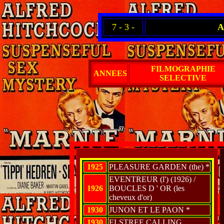
7 - 3 -
A
FILMOGRAPHIE
ANNEES
SELECTIVE
1925
PLEASURE GARDEN (the) *
EVENTREUR (l') (1926) /
1926
BOUCLES D ' OR (les
cheveux d'or)
1930
JUNON ET LE PAON *
1930
ELSTREE CALLING