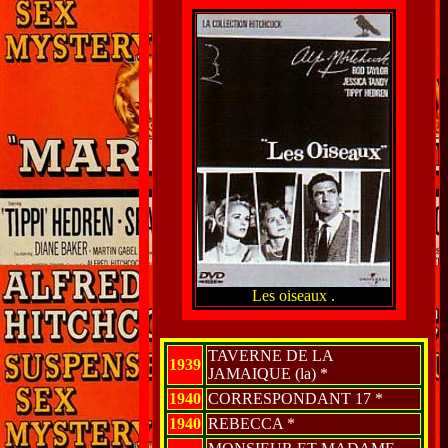
Les oiseaux .
TAVERNE DE LA
1939
JAMAIQUE (la) *
1940
CORRESPONDANT 17 *
1940
REBECCA *