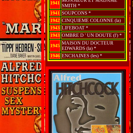
MONSIEUR ET MADAME
1941
SMITH *
1941
SOUPCONS *
1942
CINQUIEME COLONNE (la)
1943
LIFEBOAT *
1943
OMBRE D ' UN DOUTE (l') *
MAISON DU DOCTEUR
1945
EDWARDS (la) *
1946
ENCHAINES (les) *