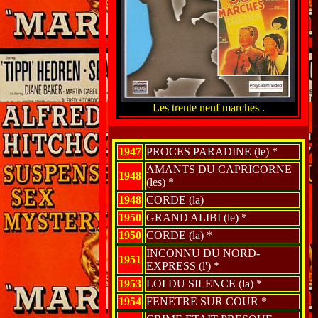
Les trente neuf marches .
1947
PROCES PARADINE (le) *
AMANTS DU CAPRICORNE
1948
(les) *
1948
CORDE (la)
1950
GRAND ALIBI (le) *
1950
CORDE (la) *
INCONNU DU NORD-
1951
EXPRESS (l') *
1953
LOI DU SILENCE (la) *
1954
FENETRE SUR COUR *