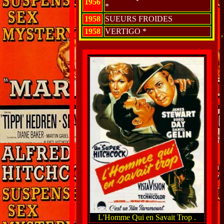
1956
*
1958
SUEURS FROIDES
1958
VERTIGO *
,
L'Homme Qui en Savait Trop .