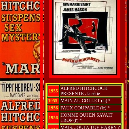
s
ALFRED HITCHCOCK
1955
PRESENTE : la série
1955
MAIN AU COLLET (la) *
1956
FAUX COUPABLE (le) *
HOMME QUI EN SAVAIT
1956
TROP (l') *
MAIS…QUI A TUE HARRY ?