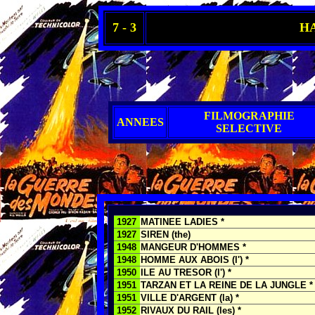
7 - 3
HA
FILMOGRAPHIE
ANNEES
SELECTIVE
1927
MATINEE LADIES *
1927
SIREN (the)
1948
MANGEUR D'HOMMES *
1948
HOMME AUX ABOIS (l') *
1950
ILE AU TRESOR (l') *
1951
TARZAN ET LA REINE DE LA JUNGLE *
1951
VILLE D'ARGENT (la) *
1952
RIVAUX DU RAIL (les) *