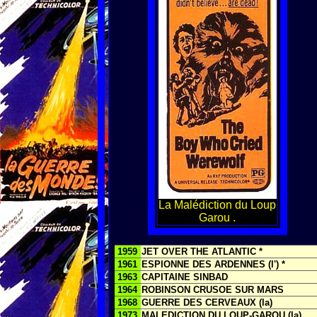
La Malédiction du Loup
Garou .
1959
JET OVER THE ATLANTIC *
1961
ESPIONNE DES ARDENNES (l') *
1963
CAPITAINE SINBAD
1964
ROBINSON CRUSOE SUR MARS
1968
GUERRE DES CERVEAUX (la)
1973
MALEDICTION DU LOUP-GAROU (la)