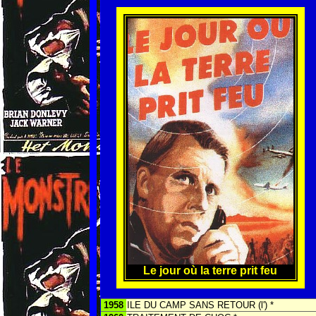
Le jour où la terre prit feu
1958
ILE DU CAMP SANS RETOUR (l') *