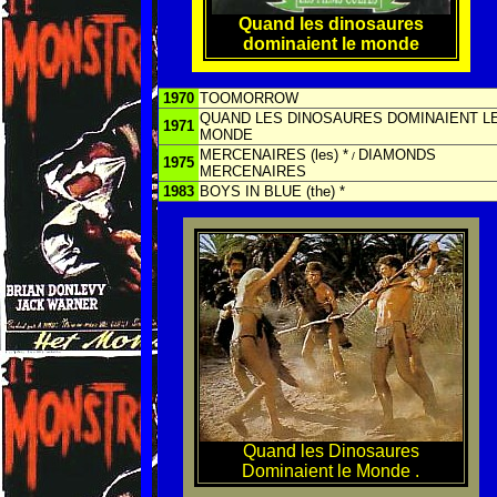
Quand les dinosaures
dominaient le monde
1970
TOOMORROW
QUAND LES DINOSAURES DOMINAIENT L
1971
MONDE
MERCENAIRES (les) *
DIAMONDS
/
1975
MERCENAIRES
1983
BOYS IN BLUE (the) *
Quand les Dinosaures
Dominaient le Monde .