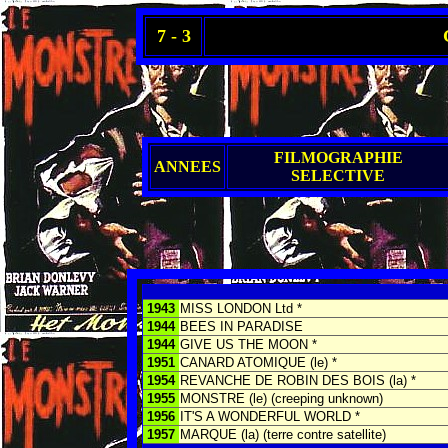
7 - 3
FILMOGRAPHIE
ANNEES
SELECTIVE
1943
MISS LONDON Ltd *
1944
BEES IN PARADISE
1944
GIVE US THE MOON *
1951
CANARD ATOMIQUE (le) *
1954
REVANCHE DE ROBIN DES BOIS (la) *
1955
MONSTRE (le) (creeping unknown)
1956
IT'S A WONDERFUL WORLD *
1957
MARQUE (la) (terre contre satellite)