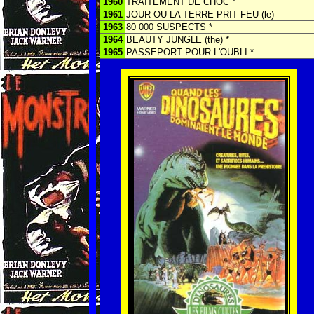
1960
TRAITEMENT DE CHOC *
1961
JOUR OU LA TERRE PRIT FEU (le)
1963
80 000 SUSPECTS *
1964
BEAUTY JUNGLE (the) *
1965
PASSEPORT POUR L'OUBLI *