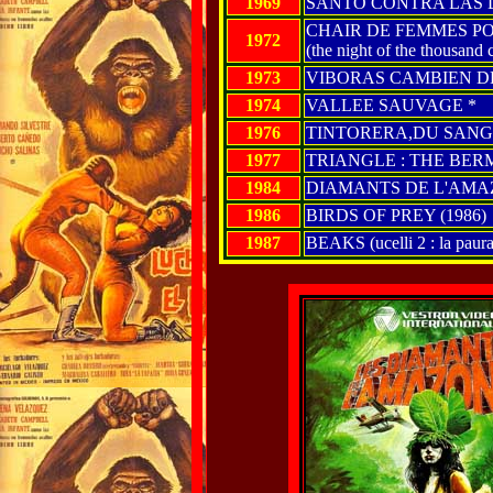
1969
SANTO CONTRA LAS 
CHAIR DE FEMMES P
1972
(the night of the thousand c
1973
VIBORAS CAMBIEN DE P
1974
VALLEE SAUVAGE *
1976
TINTORERA,DU SANG
1977
TRIANGLE : THE BE
1984
DIAMANTS DE L'AMAZO
1986
BIRDS OF PREY (1986)
1987
BEAKS (ucelli 2 : la paura