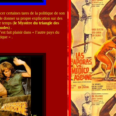
ncer certaines tares de la politique de son
de donner sa propre explication sur des
e temps (
le Mystère du triangle des
udes
) .
est fait plaisir dans « l’autre pays du
tique » .
Les