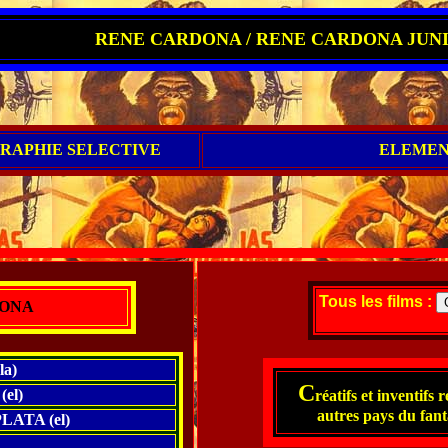
RENE CARDONA / RENE CARDONA JUN
RAPHIE SELECTIVE
ELEMEN
Tous les films :
ONA
a)
C
el)
réatifs et inventifs 
autres pays du fant
ATA (el)