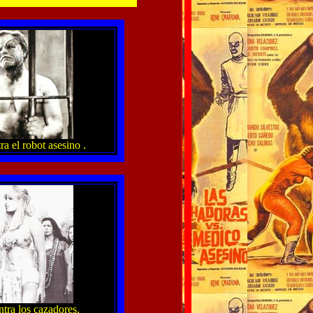
a el robot asesino .
tra los cazadores.