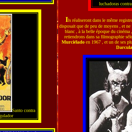
luchadoras contra
I
ls réaliseront dans le même regist
disposait que de peu de moyens , et ne 
blanc , à la belle époque du cinéma 
retiendrons dans sa filmographie sélect
Murciélado
en 1967 , et un de ses pl
Darcul
Santo contra
ngulador