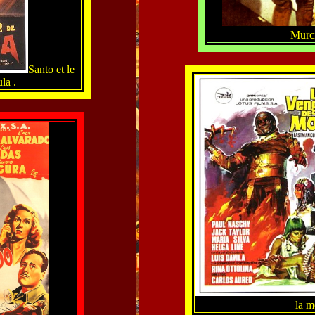
Murci
Santo et le
la .
la m