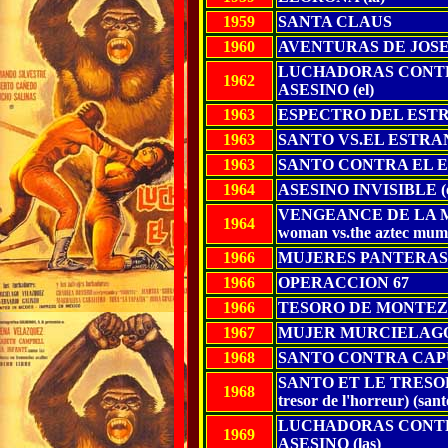
1959
SANTA CLAUS
1960
AVENTURAS DE JOSE
LUCHADORAS CONTR
1962
ASESINO (el)
1963
ESPECTRO DEL ESTR
1963
SANTO VS.EL ESTR
1963
SANTO CONTRA EL 
1964
ASESINO INVISIBLE (e
VENGEANCE DE LA MOM
1964
woman vs.the aztec mu
1966
MUJERES PANTERAS (
1966
OPERACCION 67
1966
TESORO DE MONTEZU
1967
MUJER MURCIELAGO 
1968
SANTO CONTRA CAP
SANTO ET LE TRESOR
1968
tresor de l'horreur) (sant
LUCHADORAS CONTR
1969
ASESINO (las)