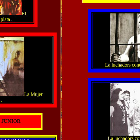
El
lata .
La luchadors contr
La Mujer
.
 JUNIOR
La luchadors con