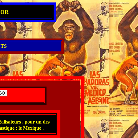
IOR
TS
réalisateurs , pour un des
astique : le Mexique .