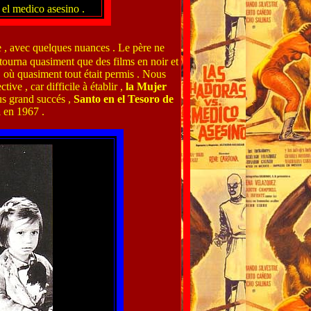
 el medico asesino .
re , avec quelques nuances . Le père ne
tourna quasiment que des films en noir et
, où quasiment tout était permis . Nous
ive , car difficile à établir ,
la Mujer
us grand succés ,
Santo
en el Tesoro de
a
en 1967 .