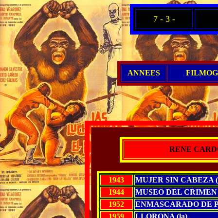
7 - 3 -
ANNEES
FILMOG
RENE CARD
1943
MUJER SIN CABEZA (l
1944
MUSEO DEL CRIMEN (
1952
ENMASCARADO DE PL
1959
LLORONA (la)