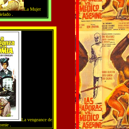
La Mujer
elado .
La vengeance de
omie .