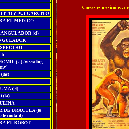
Cinéastes mexicains , né
LITO Y PULGARCITO
A EL MEDICO
ANGULADOR (el)
ANGULADOR
ESPECTRO
l)
IE (la) (wrestling
mmy)
las)
MA (el)
(la)
ULINA
 DE DRACULA (le
o le mutant)
A EL ROBOT