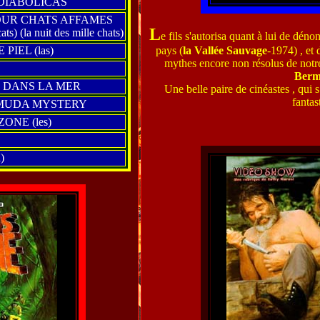
DIABOLICAS
OUR CHATS AFFAMES
L
ats) (la nuit des mille chats)
e fils s'autorisa quant à lui de déno
IEL (las)
pays (
la Vallée Sauvage
-1974) , et 
mythes encore non résolus de notr
Berm
 DANS LA MER
Une belle paire de cinéastes , qui s’
fantas
RMUDA MYSTERY
NE (les)
)