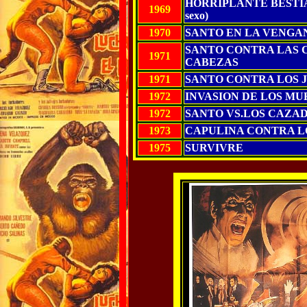
HORRIPLANTE BESTIA H
1969
sexo)
1970
SANTO EN LA VENGA
SANTO CONTRA LAS 
1971
CABEZAS
1971
SANTO CONTRA LOS 
1972
INVASION DE LOS MUE
1972
SANTO VS.LOS CAZA
1973
CAPULINA CONTRA L
1975
SURVIVRE