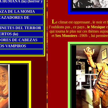
UMANA (la) (horror y
NZA DE LA MOMIA
CAZADORES DE
L
e climat est oppressant , le noir et
l’oublions pas , ce pays ,
le Mexique
es
JINETES DEL TERROR
qui tourna le plus sur ces thèmes aujo
RTOS (la)
et
Sex Monsters
-1969- , lui permire
DORES DE CABEZAS
OS VAMPIROS