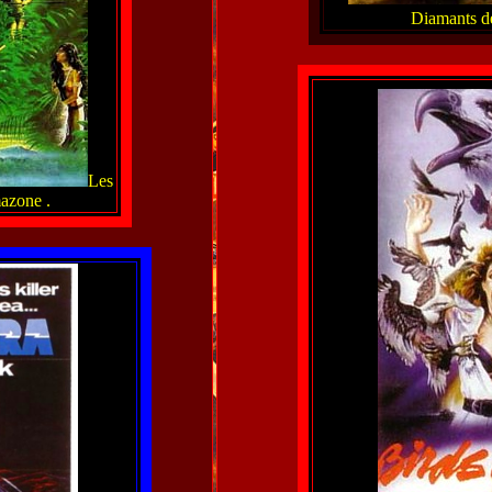
Diamants d
Les
azone .