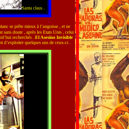
Santa claus .
 blanc se prête mieux à l’angoisse , et ne
t sans doute , après les Etats Unis , celui
urd’hui recherchés .
El Asesino Invisible
nt d’exploiter quelques uns de ceux-ci .