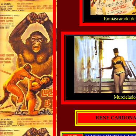
Enmascarado de p
Murcielado 
RENE CARDONA