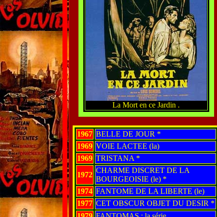
La Mort en ce Jardin .
1967
BELLE DE JOUR *
1969
VOIE LACTEE (la)
1969
TRISTANA *
CHARME DISCRET DE LA
1972
BOURGEOISIE (le) *
1974
FANTOME DE LA LIBERTE (le)
1977
CET OBSCUR OBJET DU DESIR *
1979
FANTOMAS : la série