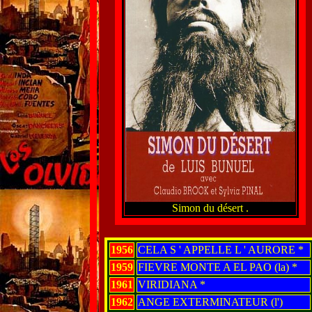
Simon du désert .
1956
CELA S ' APPELLE L ' AURORE *
1959
FIEVRE MONTE A EL PAO (la) *
1961
VIRIDIANA *
1962
ANGE EXTERMINATEUR (l')