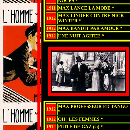
NOCES *
1911
MAX LANCE LA MODE *
MAX LINDER CONTRE NICK
1912
WINTER *
1912
MAX BANDIT PAR AMOUR *
1912
UNE NUIT AGITEE *
MAX PROFESSEUR ED TANGO
1912
*
1912
OH ! LES FEMMES *
1912
FUITE DE GAZ (la) *