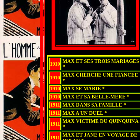
MAX ET SES TROIS MARIAGES
1910
*
MAX CHERCHE UNE FIANCEE
1910
*
1910
MAX SE MARIE *
1910
MAX ET SA BELLE-MERE *
1911
MAX DANS SA FAMILLE *
1911
MAX A UN DUEL *
MAX VICTIME DU QUINQUINA
1911
*
MAX ET JANE EN VOYAGE DE
1911