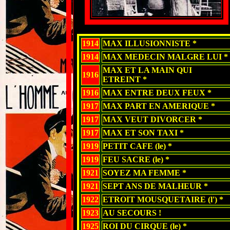
1914
MAX ILLUSIONNISTE *
1914
MAX MEDECIN MALGRE LUI *
MAX ET LA MAIN QUI
1916
ETREINT *
1916
MAX ENTRE DEUX FEUX *
1917
MAX PART EN AMERIQUE *
1917
MAX VEUT DIVORCER *
1917
MAX ET SON TAXI *
1919
PETIT CAFE (le) *
1919
FEU SACRE (le) *
1921
SOYEZ MA FEMME *
1921
SEPT ANS DE MALHEUR *
1922
ETROIT MOUSQUETAIRE (l') *
1923
AU SECOURS !
1925
ROI DU CIRQUE (le) *