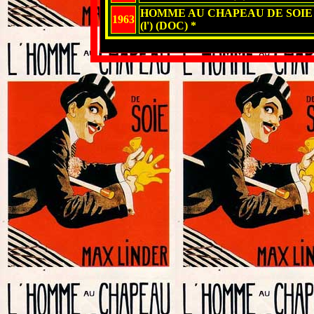
HOMME AU CHAPEAU DE SOIE
1963
(l') (DOC) *