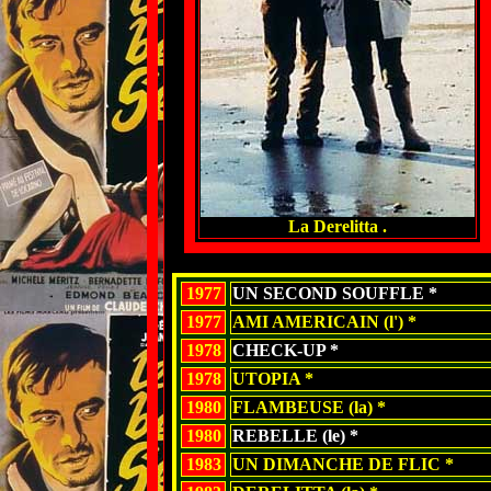
La Derelitta .
1977
UN SECOND SOUFFLE *
1977
AMI AMERICAIN (l') *
1978
CHECK-UP *
1978
UTOPIA *
1980
FLAMBEUSE (la) *
1980
REBELLE (le) *
1983
UN DIMANCHE DE FLIC *