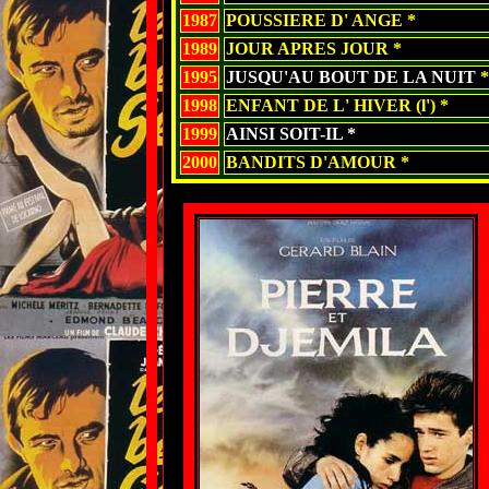
1987
POUSSIERE D' ANGE *
1989
JOUR APRES JOUR *
1995
JUSQU'AU BOUT DE LA NUIT
*
1998
ENFANT DE L' HIVER (l') *
1999
AINSI SOIT-IL *
2000
BANDITS D'AMOUR *