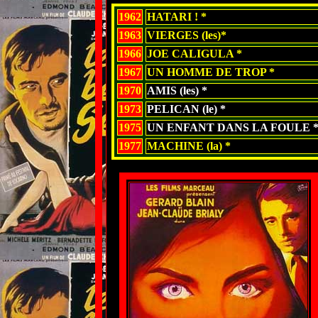
1962
HATARI ! *
1963
VIERGES (les)*
1966
JOE CALIGULA *
1967
UN HOMME DE TROP *
1970
AMIS (les) *
1973
PELICAN (le) *
1975
UN ENFANT DANS LA FOULE 
1977
MACHINE (la) *