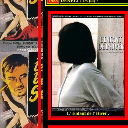
1983
DERELITTA (la) *
L' Enfant de l' Hiver .