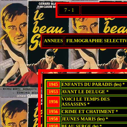
7 - 1
ANNEES
FILMOGRAPHIE SELECTI
1945
ENFANTS DU PARADIS (les) *
1953
AVANT LE DELUGE *
VOICI LE TEMPS DES
1956
ASSASSINS *
1956
CRIME ET CHATIMENT *
1958
JEUNES MARIS (les) *
1958
BEAU SERGE (le) *