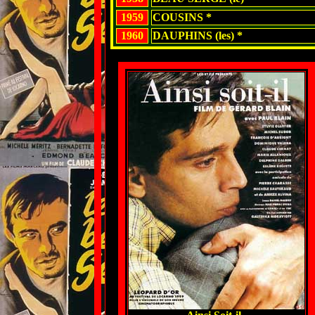
1959
COUSINS *
1960
DAUPHINS (les) *