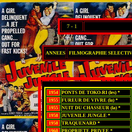
7 - 1
ANNEES
FILMOGRAPHIE SELECTI
1954
PONTS DE TOKO-RI (les) *
1955
FUREUR DE VIVRE (la) *
1955
NUIT DU CHASSEUR (la) *
1958
JUVENILE JUNGLE *
1958
TRAQUENARD *
1960
PROPRIETE PRIVEE *