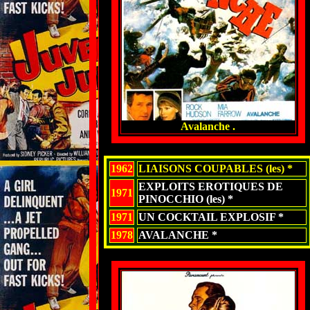
Avalanche .
1962
LIAISONS COUPABLES (les) *
EXPLOITS EROTIQUES DE
1971
PINOCCHIO (les) *
1971
UN COCKTAIL EXPLOSIF *
1978
AVALANCHE *