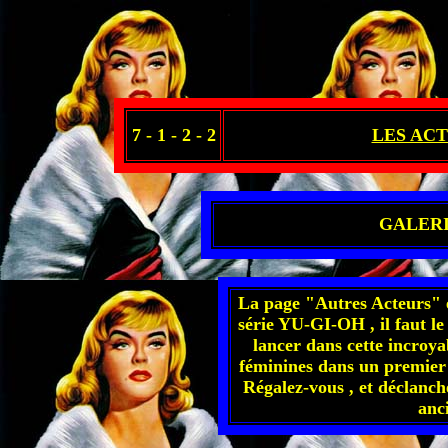
7 - 1 - 2 - 2
LES ACTR
GALERI
La page "Autres Acteurs" ét
série YU-GI-OH , il faut le 
lancer dans cette incroya
féminines dans un premier 
Régalez-vous , et déclanch
anc