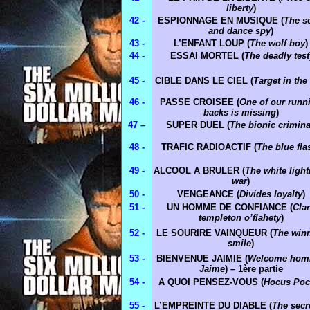
liberty
)
42 -
ESPIONNAGE EN MUSIQUE (
The s
and dance spy
)
43 -
L’ENFANT LOUP (
The wolf boy
)
44 -
ESSAI MORTEL (
The deadly test
45 -
CIBLE DANS LE CIEL (
Target in the
46 -
PASSE CROISEE (
One of our runn
backs is missing
)
47 –
SUPER DUEL (
The bionic crimina
48 -
TRAFIC RADIOACTIF (
The blue fla
49 -
ALCOOL A BRULER (
The white ligh
war
)
50 -
VENGEANCE (
Divides loyalty
)
51 -
UN HOMME DE CONFIANCE (
Cla
templeton o’flahety
)
52 -
LE SOURIRE VAINQUEUR (
The win
smile
)
53 -
BIENVENUE JAIMIE (
Welcome hom
Jaime
) – 1ère partie
54 -
A QUOI PENSEZ-VOUS (
Hocus Po
55 -
L’EMPREINTE DU DIABLE (
The secr