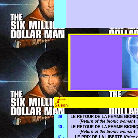
ème
3
Saison
39 -
LE RETOUR DE LA FEMME BIONI
(
Return of the bionic woman
)
40 -
LE RETOUR DE LA FEMME BIONI
(
Return of the bionic woman
)
41 -
LE PRIX DE LA LIBERTE (
Price o