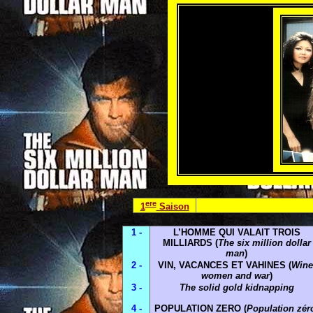
ere
1
Saison
1 -
L’HOMME QUI VALAIT TROIS
MILLIARDS (
The six million dollar
man
)
2 -
VIN, VACANCES ET VAHINES (
Wine
women and war
)
3 -
The solid gold kidnapping
4 -
POPULATION ZERO (
Population zér