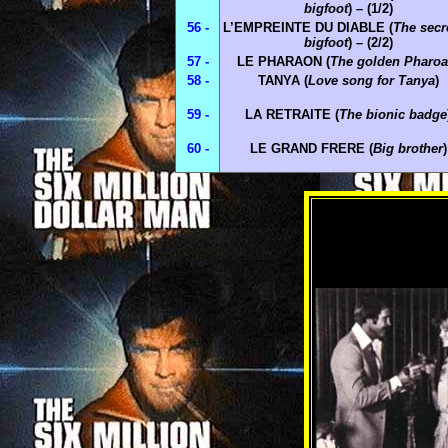
bigfoot
) – (1/2)
56 -
L’EMPREINTE DU DIABLE (
The secr
bigfoot
) – (2/2)
57 -
LE PHARAON (
The golden Pharo
58 -
TANYA (
Love song for Tanya
)
59 -
LA RETRAITE (
The bionic badge
60 -
LE GRAND FRERE (
Big brother
)