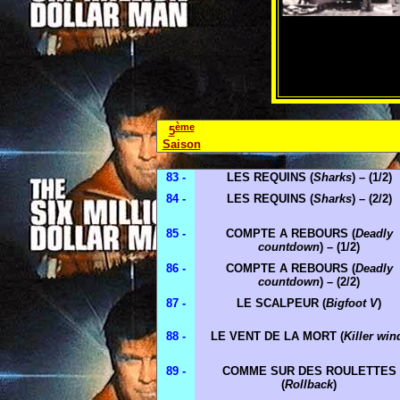
ème
5
Saison
83 -
LES REQUINS (
Sharks
) – (1/2)
84 -
LES REQUINS (
Sharks
) – (2/2)
85 -
COMPTE A REBOURS (
Deadly
countdown
) – (1/2)
86 -
COMPTE A REBOURS (
Deadly
countdown
) – (2/2)
87 -
LE SCALPEUR (
Bigfoot V
)
88 -
LE VENT DE LA MORT (
Killer win
89 -
COMME SUR DES ROULETTES
(
Rollback
)