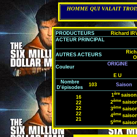
HOMME QUI VALAIT TROIS MIL
PRODUCTEURS
Richard IR
ACTEUR PRINCIPAL
Rich
AUTRES ACTEURS
O
ORIGINE
Couleur
E U
Nombre
103
Saison
D'épisodes
ère
1
saison
16
ème
2
saiso
22
ème
22
3
saiso
22
ème
4
saiso
21
ème
5
saiso