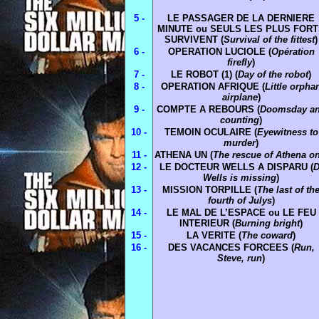
5 -
LE PASSAGER DE LA DERNIERE
MINUTE ou SEULS LES PLUS FOR
SURVIVENT (
Survival of the fittest
)
6 -
OPERATION LUCIOLE (
Opération
firefly
)
7 -
LE ROBOT (1) (
Day of the robot
)
8 -
OPERATION AFRIQUE (
Little orpha
airplane
)
9 -
COMPTE A REBOURS (
Doomsday a
counting
)
10 -
TEMOIN OCULAIRE (
Eyewitness to
murder
)
11 -
ATHENA UN (
The rescue of Athena o
12 -
LE DOCTEUR WELLS A DISPARU (
D
Wells is missing
)
13 -
MISSION TORPILLE (
The last of th
fourth of Julys
)
14 -
LE MAL DE L’ESPACE ou LE FEU
INTERIEUR (
Burning bright
)
15 -
LA VERITE (
The coward
)
16 -
DES VACANCES FORCEES (
Run,
Steve, run
)