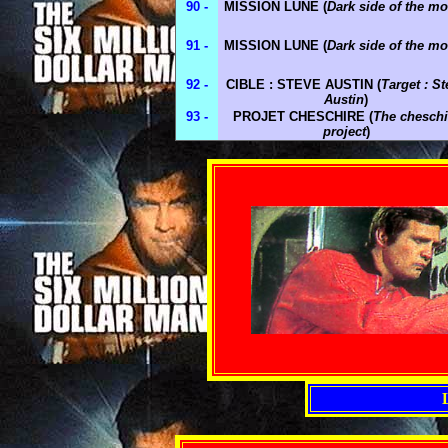
90 -
MISSION LUNE (
Dark side of the m
91 -
MISSION LUNE (
Dark side of the m
92 -
CIBLE : STEVE AUSTIN (
Target : St
Austin
)
93 -
PROJET CHESCHIRE (
The cheschi
project
)