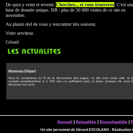
De quoi y venir et revenir.
Cherchez... et vous trouverez
. C'est un
base de donnée unique. NB : plus de 50 000 visites de ce site en
novembre.
Au plaisir réel de vous y rencontrer très souvent.
Votre serviteur.
Gérard
Nouveau Départ
Vous le constaterez au fil de la découverte des pages, ce site s'est voulu utile, le p
complet possible(même si 1 000 vies n'y suffiraient pas)...et beau (chaque clic vous f
découvrir une archi...
Accueil
|
Actualités
|
Encyclopédie
|
Un site personnel de Gérard ESCOLANO - Réalisation