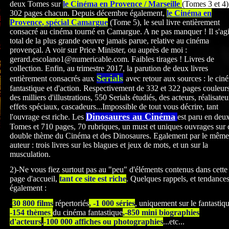
deux Tomes sur
le Cinéma en Provence / Marseille
(Tomes 3 et 4)
302 pages chacun. Depuis décembre également,
le Cinéma en
Provence, spécial Camargue
(Tome 5), le seul livre entièrement
consacré au cinéma tourné en Camargue. A ne pas manquer ! Il s'agi
total de la plus grande oeuvre jamais parue, relative au cinéma
provençal. A voir sur Price Minister, ou auprès de moi :
gerard.escolano1@numericable.com. Faibles tirages ! Livres de
collection. Enfin, au trimestre 2017, la parution de deux livres
Serials
entièrement consacrés
aux
avec retour aux sources : le cin
fantastique et d'action. Respectivement de 332 et 322
pages couleurs
des milliers d'illustrations, 550 Serials étudiés, des acteurs, réalisateu
effets spéciaux, cascadeurs...Impossible de tout vous décrire, tant
Dinosaures au Cinéma
l'ouvrage est riche. Les
est paru en deu
Tomes et 710 pages, 70 rubriques, un must et uniques ouvrages sur 
double thème du Cinéma et des Dinosaures. Egalement par le même
auteur : trois livres sur les blagues et jeux de mots, et un sur la
musculation.
2)-Ne vous fiez surtout pas au "peu" d'éléments contenus dans cette
page d'accueil,
tant ce site est riche
. Quelques rappels, et tendance
également :
-
30 800 films
répertoriés
, -1 000 séries
, uniquement sur le fantastiq
-154 thèmes
du cinéma fantastique
,-850 mini biographies
d'acteurs
,
-100 000 affiches ou photographies
...etc...