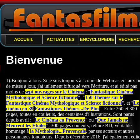
ACCUEIL
ACTUALITES
ENCYCLOPEDIE
RECHERC
Bienvenue
1)-Bonjour à tous. Si je suis toujours à "cours de Webmaster" aux fi
de mises à jour, j'ai utilement bifurqué vers l'écriture, et ai édité pas
moins de
sept ouvrages sur le Cinéma
: "
Fantastique Cinéma
Mythologique et Science-
fictionnel
", "
150 Thèmes sur le
Fantastique Cinéma Mythologique et Science fictionnel
", et "
Le
cinéma en 39
Fantastiques Thèmes...De Plus
". Entre 260 et 300
pages, toutes en couleurs, des centaines d'illustrations. Sont parus
depuis avril : "
Le Cinéma en Provence
" ou "
Que Jamais ne
Meurent les Etoiles
", 300 pages couleurs, reliure BD, véritable
hommage à
la Mythologie...Provençale
, par ses acteurs et autres
personnages fondateurs. Depuis décembre 2016, j'ai également édite