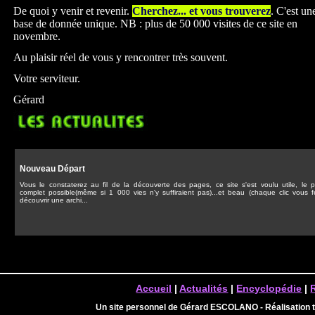
De quoi y venir et revenir.
Cherchez... et vous trouverez
. C'est un
base de donnée unique. NB : plus de 50 000 visites de ce site en
novembre.
Au plaisir réel de vous y rencontrer très souvent.
Votre serviteur.
Gérard
Nouveau Départ
Vous le constaterez au fil de la découverte des pages, ce site s'est voulu utile, le p
complet possible(même si 1 000 vies n'y suffiraient pas)...et beau (chaque clic vous f
découvrir une archi...
Accueil
|
Actualités
|
Encyclopédie
|
Un site personnel de Gérard ESCOLANO - Réalisation