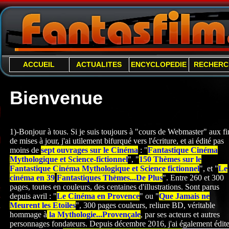
ACCUEIL
ACTUALITES
ENCYCLOPEDIE
RECHERC
Bienvenue
1)-Bonjour à tous. Si je suis toujours à "cours de Webmaster" aux fi
de mises à jour, j'ai utilement bifurqué vers l'écriture, et ai édité pas
moins de
sept ouvrages sur le Cinéma
: "
Fantastique Cinéma
Mythologique et Science-
fictionnel
", "
150 Thèmes sur le
Fantastique Cinéma Mythologique et Science fictionnel
", et "
Le
cinéma en 39
Fantastiques Thèmes...De Plus
". Entre 260 et 300
pages, toutes en couleurs, des centaines d'illustrations. Sont parus
depuis avril : "
Le Cinéma en Provence
" ou "
Que Jamais ne
Meurent les Etoiles
", 300 pages couleurs, reliure BD, véritable
hommage à
la Mythologie...Provençale
, par ses acteurs et autres
personnages fondateurs. Depuis décembre 2016, j'ai également édite