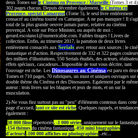
deux Tomes sur
le Cinéma en Provence / Marseille
(Tomes 3 et 4)
302 pages chacun. Depuis décembre également,
le Cinéma en
Provence, spécial Camargue
(Tome 5), le seul livre entièrement
consacré au cinéma tourné en Camargue. A ne pas manquer ! Il s'agi
total de la plus grande oeuvre jamais parue, relative au cinéma
provençal. A voir sur Price Minister, ou auprès de moi :
gerard.escolano1@numericable.com. Faibles tirages ! Livres de
collection. Enfin, au trimestre 2017, la parution de deux livres
Serials
entièrement consacrés
aux
avec retour aux sources : le cin
fantastique et d'action. Respectivement de 332 et 322
pages couleurs
des milliers d'illustrations, 550 Serials étudiés, des acteurs, réalisateu
effets spéciaux, cascadeurs...Impossible de tout vous décrire, tant
Dinosaures au Cinéma
l'ouvrage est riche. Les
est paru en deu
Tomes et 710 pages, 70 rubriques, un must et uniques ouvrages sur 
double thème du Cinéma et des Dinosaures. Egalement par le même
auteur : trois livres sur les blagues et jeux de mots, et un sur la
musculation.
2)-Ne vous fiez surtout pas au "peu" d'éléments contenus dans cette
page d'accueil,
tant ce site est riche
. Quelques rappels, et tendance
également :
-
30 800 films
répertoriés
, -1 000 séries
, uniquement sur le fantastiq
-154 thèmes
du cinéma fantastique
,-850 mini biographies
d'acteurs
,
-100 000 affiches ou photographies
...etc...