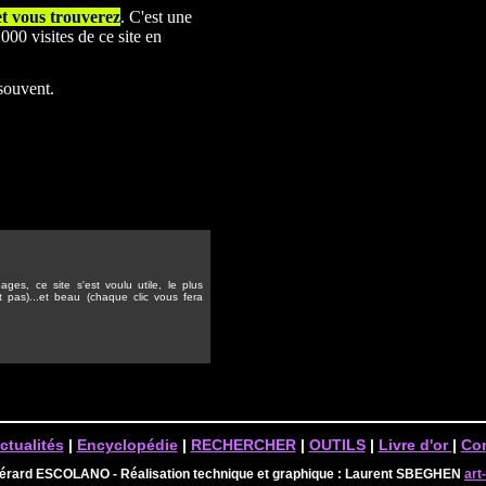
et vous trouverez
. C'est une
00 visites de ce site en
 souvent.
ges, ce site s'est voulu utile, le plus
t pas)...et beau (chaque clic vous fera
ctualités
|
Encyclopédie
|
RECHERCHER
|
OUTILS
|
Livre d'or
|
Con
Gérard ESCOLANO - Réalisation technique et graphique : Laurent SBEGHEN
art