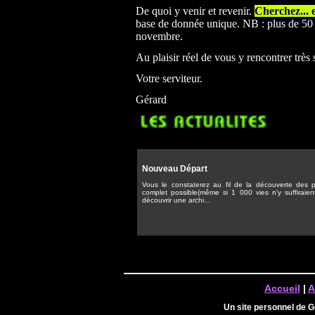
De quoi y venir et revenir.
Cherchez... 
base de donnée unique. NB : plus de 50 0
novembre.
Au plaisir réel de vous y rencontrer très
Votre serviteur.
Gérard
Nouveau Départ
Vous le constaterez au fil de la découverte des pa
complet possible(même si 1 000 vies n'y suffiraien
découvrir une archi...
Accueil
|
A
Un site personnel de 