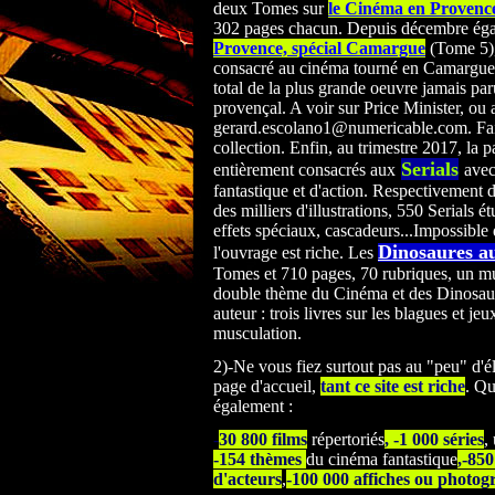
deux Tomes sur
le Cinéma en Provence
302 pages chacun. Depuis décembre ég
Provence, spécial Camargue
(Tome 5),
consacré au cinéma tourné en Camargue. 
total de la plus grande oeuvre jamais par
provençal. A voir sur Price Minister, ou 
gerard.escolano1@numericable.com. Faib
collection. Enfin, au trimestre 2017, la p
Serials
entièrement consacrés
aux
avec
fantastique et d'action. Respectivement 
des milliers d'illustrations, 550 Serials ét
effets spéciaux, cascadeurs...Impossible 
Dinosaures a
l'ouvrage est riche. Les
Tomes et 710 pages, 70 rubriques, un mu
double thème du Cinéma et des Dinosau
auteur : trois livres sur les blagues et jeu
musculation.
2)-Ne vous fiez surtout pas au "peu" d'é
page d'accueil,
tant ce site est riche
. Qu
également :
-
30 800 films
répertoriés
, -1 000 séries
,
-154 thèmes
du cinéma fantastique
,-85
d'acteurs
,
-100 000 affiches ou photog