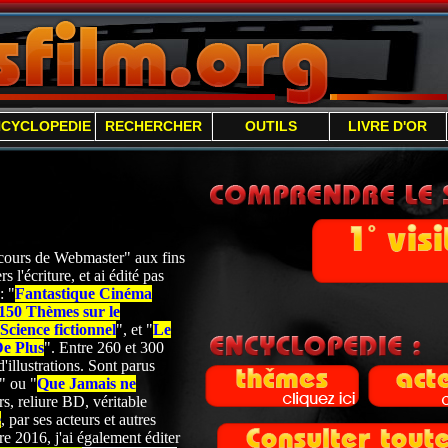
NCYCLOPEDIE
RECHERCHER
OUTILS
LIVRE D'OR
 "cours de Webmaster" aux fins
s l'écriture, et ai édité pas
: "
Fantastique Cinéma
150 Thèmes sur le
cience fictionnel
", et "
Le
De Plus
". Entre 260 et 300
'illustrations. Sont parus
" ou "
Que Jamais ne
s, reliure BD, véritable
e
, par ses acteurs et autres
 2016, j'ai également éditer