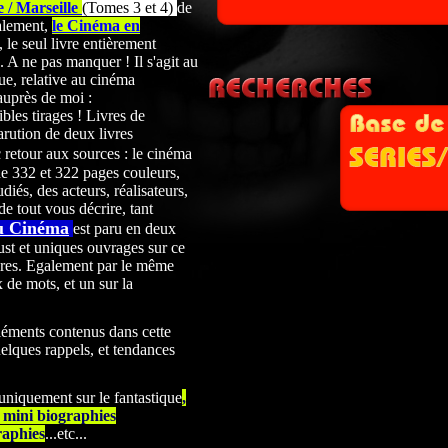
 / Marseille
(Tomes 3 et 4)
de
alement,
le Cinéma en
 le seul livre entièrement
A ne pas manquer ! Il s'agit au
ue, relative au cinéma
auprès de moi :
les tirages ! Livres de
arution de deux livres
 retour aux sources : le cinéma
de 332 et 322
pages couleurs,
udiés, des acteurs, réalisateurs,
de tout vous décrire, tant
u Cinéma
est paru en deux
st et uniques ouvrages sur ce
res. Egalement par le même
x de mots, et un sur la
léments contenus dans cette
elques rappels, et tendances
 uniquement sur le fantastique
,
0 mini biographies
raphies
...etc...