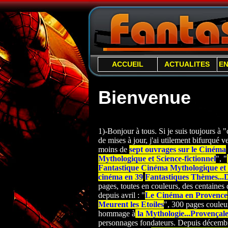
ACCUEIL
ACTUALITES
E
Bienvenue
1)-Bonjour à tous. Si je suis toujours à
de mises à jour, j'ai utilement bifurqué ver
moins de
sept ouvrages sur le Cinéma
Mythologique et Science-
fictionnel
", "
Fantastique Cinéma Mythologique et S
cinéma en 39
Fantastiques Thèmes...
pages, toutes en couleurs, des centaines d
depuis avril : "
Le Cinéma en Provence
Meurent les Etoiles
", 300 pages couleur
hommage à
la Mythologie...Provençal
personnages fondateurs. Depuis décembre