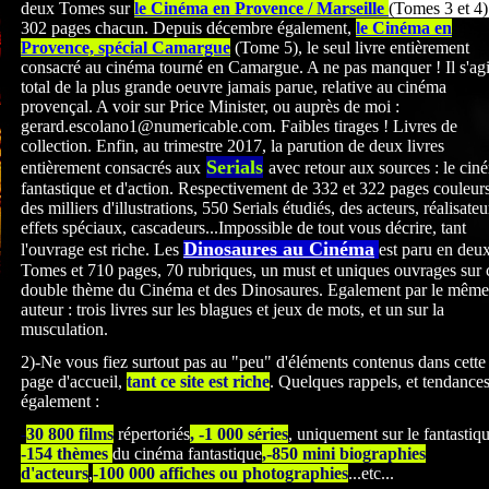
deux Tomes sur
le Cinéma en Provence / Marseille
(Tomes 3 et 4)
302 pages chacun. Depuis décembre également,
le Cinéma en
Provence, spécial Camargue
(Tome 5), le seul livre entièrement
consacré au cinéma tourné en Camargue. A ne pas manquer ! Il s'agi
total de la plus grande oeuvre jamais parue, relative au cinéma
provençal. A voir sur Price Minister, ou auprès de moi :
gerard.escolano1@numericable.com. Faibles tirages ! Livres de
collection. Enfin, au trimestre 2017, la parution de deux livres
Serials
entièrement consacrés
aux
avec retour aux sources : le cin
fantastique et d'action. Respectivement de 332 et 322
pages couleurs
des milliers d'illustrations, 550 Serials étudiés, des acteurs, réalisateu
effets spéciaux, cascadeurs...Impossible de tout vous décrire, tant
Dinosaures au Cinéma
l'ouvrage est riche. Les
est paru en deu
Tomes et 710 pages, 70 rubriques, un must et uniques ouvrages sur 
double thème du Cinéma et des Dinosaures. Egalement par le même
auteur : trois livres sur les blagues et jeux de mots, et un sur la
musculation.
2)-Ne vous fiez surtout pas au "peu" d'éléments contenus dans cette
page d'accueil,
tant ce site est riche
. Quelques rappels, et tendance
également :
-
30 800 films
répertoriés
, -1 000 séries
, uniquement sur le fantastiq
-154 thèmes
du cinéma fantastique
,-850 mini biographies
d'acteurs
,
-100 000 affiches ou photographies
...etc...