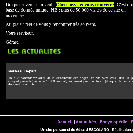
De quoi y venir et revenir.
Cherchez... et vous trouverez
. C'est un
base de donnée unique. NB : plus de 50 000 visites de ce site en
novembre.
Au plaisir réel de vous y rencontrer très souvent.
Votre serviteur.
Gérard
Nouveau Départ
Vous le constaterez au fil de la découverte des pages, ce site s'est voulu utile, le p
complet possible(même si 1 000 vies n'y suffiraient pas)...et beau (chaque clic vous f
découvrir une archi...
Accueil
|
Actualités
|
Encyclopédie
|
Un site personnel de Gérard ESCOLANO - Réalisation