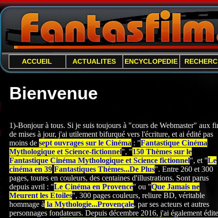
ACCUEIL
ACTUALITES
ENCYCLOPEDIE
RECHERC
Bienvenue
1)-Bonjour à tous. Si je suis toujours à "cours de Webmaster" aux fi
de mises à jour, j'ai utilement bifurqué vers l'écriture, et ai édité pas
moins de
sept ouvrages sur le Cinéma
: "
Fantastique Cinéma
Mythologique et Science-
fictionnel
", "
150 Thèmes sur le
Fantastique Cinéma Mythologique et Science fictionnel
", et "
Le
cinéma en 39
Fantastiques Thèmes...De Plus
". Entre 260 et 300
pages, toutes en couleurs, des centaines d'illustrations. Sont parus
depuis avril : "
Le Cinéma en Provence
" ou "
Que Jamais ne
Meurent les Etoiles
", 300 pages couleurs, reliure BD, véritable
hommage à
la Mythologie...Provençale
, par ses acteurs et autres
personnages fondateurs. Depuis décembre 2016, j'ai également édite