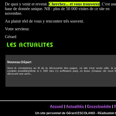
De quoi y venir et revenir.
Cherchez... et vous trouverez
. C'est un
base de donnée unique. NB : plus de 50 000 visites de ce site en
novembre.
Au plaisir réel de vous y rencontrer très souvent.
Votre serviteur.
Gérard
Nouveau Départ
Vous le constaterez au fil de la découverte des pages, ce site s'est voulu utile, le p
complet possible(même si 1 000 vies n'y suffiraient pas)...et beau (chaque clic vous f
découvrir une archi...
Accueil
|
Actualités
|
Encyclopédie
|
Un site personnel de Gérard ESCOLANO - Réalisation