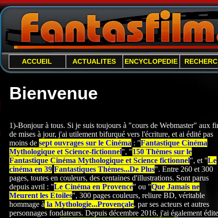
ACCUEIL
ACTUALITES
ENCYCLOPEDIE
RECHERC
Bienvenue
1)-Bonjour à tous. Si je suis toujours à "cours de Webmaster" aux fi
de mises à jour, j'ai utilement bifurqué vers l'écriture, et ai édité pas
moins de
sept ouvrages sur le Cinéma
: "
Fantastique Cinéma
Mythologique et Science-
fictionnel
", "
150 Thèmes sur le
Fantastique Cinéma Mythologique et Science fictionnel
", et "
Le
cinéma en 39
Fantastiques Thèmes...De Plus
". Entre 260 et 300
pages, toutes en couleurs, des centaines d'illustrations. Sont parus
depuis avril : "
Le Cinéma en Provence
" ou "
Que Jamais ne
Meurent les Etoiles
", 300 pages couleurs, reliure BD, véritable
hommage à
la Mythologie...Provençale
, par ses acteurs et autres
personnages fondateurs. Depuis décembre 2016, j'ai également édite