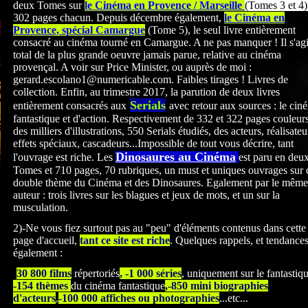
deux Tomes sur
le Cinéma en Provence / Marseille
(Tomes 3 et 4)
302 pages chacun. Depuis décembre également,
le Cinéma en
Provence, spécial Camargue
(Tome 5), le seul livre entièrement
consacré au cinéma tourné en Camargue. A ne pas manquer ! Il s'agi
total de la plus grande oeuvre jamais parue, relative au cinéma
provençal. A voir sur Price Minister, ou auprès de moi :
gerard.escolano1@numericable.com. Faibles tirages ! Livres de
collection. Enfin, au trimestre 2017, la parution de deux livres
Serials
entièrement consacrés
aux
avec retour aux sources : le cin
fantastique et d'action. Respectivement de 332 et 322
pages couleurs
des milliers d'illustrations, 550 Serials étudiés, des acteurs, réalisateu
effets spéciaux, cascadeurs...Impossible de tout vous décrire, tant
Dinosaures au Cinéma
l'ouvrage est riche. Les
est paru en deu
Tomes et 710 pages, 70 rubriques, un must et uniques ouvrages sur 
double thème du Cinéma et des Dinosaures. Egalement par le même
auteur : trois livres sur les blagues et jeux de mots, et un sur la
musculation.
2)-Ne vous fiez surtout pas au "peu" d'éléments contenus dans cette
page d'accueil,
tant ce site est riche
. Quelques rappels, et tendance
également :
-
30 800 films
répertoriés
, -1 000 séries
, uniquement sur le fantastiq
-154 thèmes
du cinéma fantastique
,-850 mini biographies
d'acteurs
,
-100 000 affiches ou photographies
...etc...