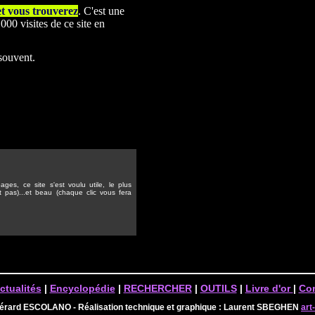
et vous trouverez
. C'est une
00 visites de ce site en
 souvent.
ges, ce site s'est voulu utile, le plus
t pas)...et beau (chaque clic vous fera
ctualités
|
Encyclopédie
|
RECHERCHER
|
OUTILS
|
Livre d'or
|
Con
Gérard ESCOLANO - Réalisation technique et graphique : Laurent SBEGHEN
art