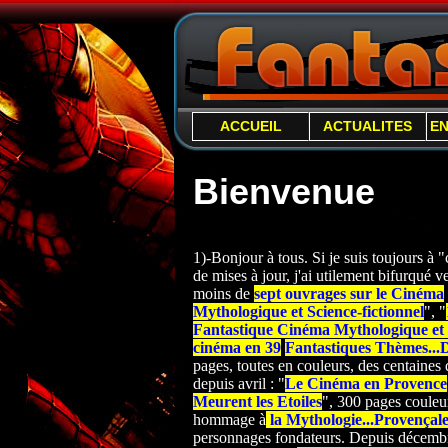
ACCUEIL
ACTUALITES
E
Bienvenue
1)-Bonjour à tous. Si je suis toujours à
de mises à jour, j'ai utilement bifurqué ver
moins de
sept ouvrages sur le Cinéma
Mythologique et Science-
fictionnel
", "
Fantastique Cinéma Mythologique et S
cinéma en 39
Fantastiques Thèmes...
pages, toutes en couleurs, des centaines d
depuis avril : "
Le Cinéma en Provence
Meurent les Etoiles
", 300 pages couleur
hommage à
la Mythologie...Provençal
personnages fondateurs. Depuis décembre