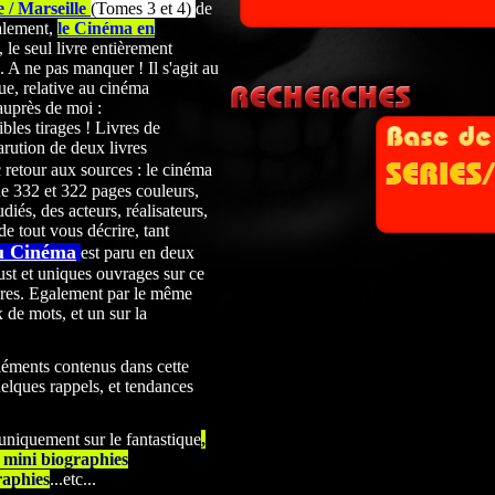
 / Marseille
(Tomes 3 et 4)
de
alement,
le Cinéma en
 le seul livre entièrement
A ne pas manquer ! Il s'agit au
ue, relative au cinéma
auprès de moi :
les tirages ! Livres de
arution de deux livres
 retour aux sources : le cinéma
de 332 et 322
pages couleurs,
udiés, des acteurs, réalisateurs,
de tout vous décrire, tant
u Cinéma
est paru en deux
st et uniques ouvrages sur ce
res. Egalement par le même
x de mots, et un sur la
léments contenus dans cette
elques rappels, et tendances
 uniquement sur le fantastique
,
0 mini biographies
raphies
...etc...