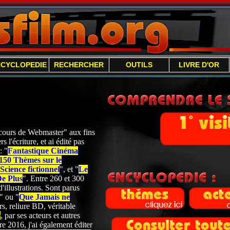
NCYCLOPEDIE
RECHERCHER
OUTILS
LIVRE D'OR
 "cours de Webmaster" aux fins
s l'écriture, et ai édité pas
: "
Fantastique Cinéma
150 Thèmes sur le
cience fictionnel
", et "
Le
De Plus
". Entre 260 et 300
'illustrations. Sont parus
" ou "
Que Jamais ne
s, reliure BD, véritable
e
, par ses acteurs et autres
 2016, j'ai également éditer