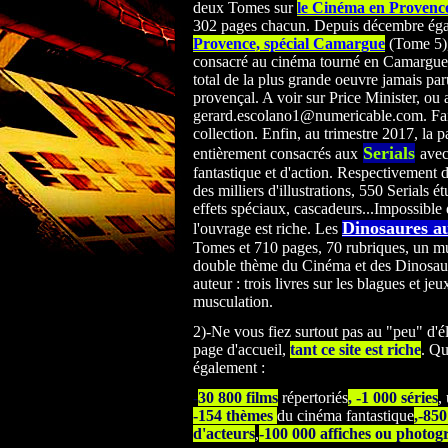
deux Tomes sur
le Cinéma en Provence
302 pages chacun. Depuis décembre ég
Provence, spécial Camargue
(Tome 5),
consacré au cinéma tourné en Camargue. 
total de la plus grande oeuvre jamais par
provençal. A voir sur Price Minister, ou 
gerard.escolano1@numericable.com. Faib
collection. Enfin, au trimestre 2017, la p
Serials
entièrement consacrés
aux
avec
fantastique et d'action. Respectivement 
des milliers d'illustrations, 550 Serials ét
effets spéciaux, cascadeurs...Impossible 
Dinosaures a
l'ouvrage est riche. Les
Tomes et 710 pages, 70 rubriques, un mu
double thème du Cinéma et des Dinosau
auteur : trois livres sur les blagues et jeu
musculation.
2)-Ne vous fiez surtout pas au "peu" d'é
page d'accueil,
tant ce site est riche
. Qu
également :
-
30 800 films
répertoriés
, -1 000 séries
,
-154 thèmes
du cinéma fantastique
,-85
d'acteurs
,
-100 000 affiches ou photog