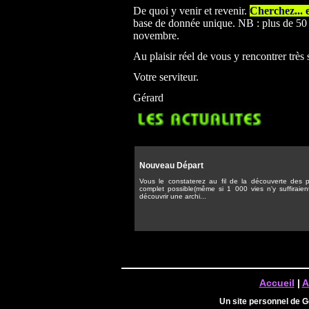
De quoi y venir et revenir.
Cherchez... 
base de donnée unique. NB : plus de 50 0
novembre.
Au plaisir réel de vous y rencontrer très
Votre serviteur.
Gérard
Nouveau Départ
Vous le constaterez au fil de la découverte des pa
complet possible(même si 1 000 vies n'y suffiraien
découvrir une archi...
Accueil
|
A
Un site personnel de 