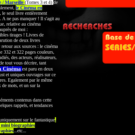
 / Marseille
(Tomes 3 et 4)
de
alement,
le Cinéma en
 le seul livre entièrement
A ne pas manquer ! Il s'agit au
ue, relative au cinéma
auprès de moi :
les tirages ! Livres de
arution de deux livres
 retour aux sources : le cinéma
de 332 et 322
pages couleurs,
udiés, des acteurs, réalisateurs,
de tout vous décrire, tant
u Cinéma
est paru en deux
st et uniques ouvrages sur ce
res. Egalement par le même
x de mots, et un sur la
léments contenus dans cette
elques rappels, et tendances
 uniquement sur le fantastique
,
0 mini biographies
raphies
...etc...