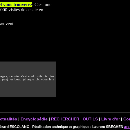
et vous trouverez
. C'est une
00 visites de ce site en
 souvent.
ges, ce site s'est voulu utile, le plus
t pas)...et beau (chaque clic vous fera
ctualités
|
Encyclopédie
|
RECHERCHER
|
OUTILS
|
Livre d'or
|
Con
Gérard ESCOLANO - Réalisation technique et graphique : Laurent SBEGHEN
art