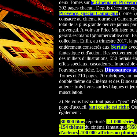
deux Tomes sur
le Cinéma en Provence
302 pages chacun. Depuis décembre ég
Provence, spécial Camargue
(Tome 5),
consacré au cinéma tourné en Camargue. 
total de la plus grande oeuvre jamais par
provençal. A voir sur Price Minister, ou 
gerard.escolano1@numericable.com. Faib
collection. Enfin, au trimestre 2017, la p
Serials
entièrement consacrés
aux
avec
fantastique et d'action. Respectivement 
des milliers d'illustrations, 550 Serials ét
effets spéciaux, cascadeurs...Impossible 
Dinosaures a
l'ouvrage est riche. Les
Tomes et 710 pages, 70 rubriques, un mu
double thème du Cinéma et des Dinosau
auteur : trois livres sur les blagues et jeu
musculation.
2)-Ne vous fiez surtout pas au "peu" d'é
page d'accueil,
tant ce site est riche
. Qu
également :
-
30 800 films
répertoriés
, -1 000 séries
,
-154 thèmes
du cinéma fantastique
,-85
d'acteurs
,
-100 000 affiches ou photog