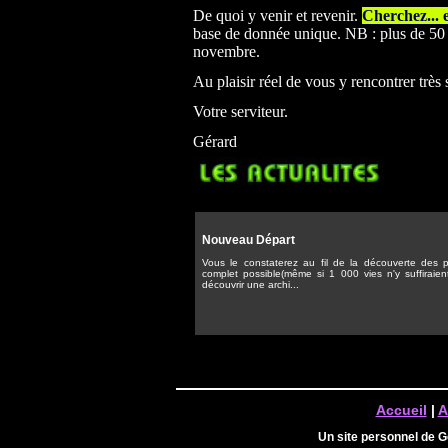
De quoi y venir et revenir.
Cherchez... 
base de donnée unique. NB : plus de 50 0
novembre.
Au plaisir réel de vous y rencontrer très
Votre serviteur.
Gérard
Nouveau Départ
Vous le constaterez au fil de la découverte des pa
complet possible(même si 1 000 vies n'y suffiraien
découvrir une archi...
Accueil
|
A
Un site personnel de 