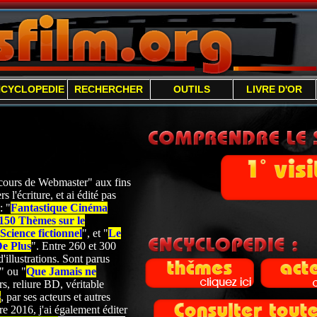
NCYCLOPEDIE
RECHERCHER
OUTILS
LIVRE D'OR
 "cours de Webmaster" aux fins
s l'écriture, et ai édité pas
: "
Fantastique Cinéma
150 Thèmes sur le
cience fictionnel
", et "
Le
De Plus
". Entre 260 et 300
'illustrations. Sont parus
" ou "
Que Jamais ne
s, reliure BD, véritable
e
, par ses acteurs et autres
 2016, j'ai également éditer