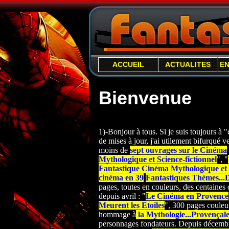
ACCUEIL
ACTUALITES
E
Bienvenue
1)-Bonjour à tous. Si je suis toujours à
de mises à jour, j'ai utilement bifurqué ver
moins de
sept ouvrages sur le Cinéma
Mythologique et Science-
fictionnel
", "
Fantastique Cinéma Mythologique et S
cinéma en 39
Fantastiques Thèmes...
pages, toutes en couleurs, des centaines d
depuis avril : "
Le Cinéma en Provence
Meurent les Etoiles
", 300 pages couleur
hommage à
la Mythologie...Provençal
personnages fondateurs. Depuis décembre